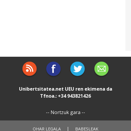
Unibertsitatea.net
UEU
ren ekimena da
Tfnoa.: +34 943821426
--
Nortzuk gara
--
|
OHAR LEGALA
BABESLEAK