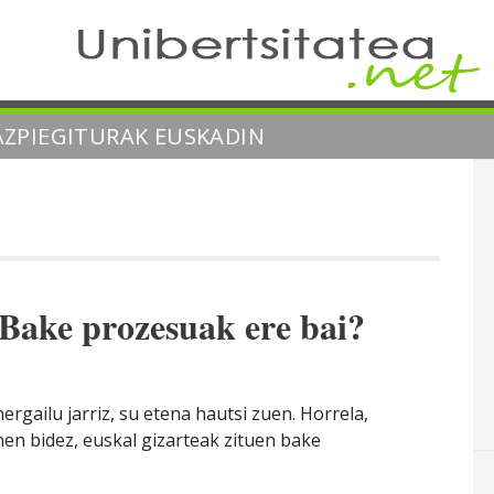
ZPIEGITURAK EUSKADIN
Bake prozesuak ere bai?
gailu jarriz, su etena hautsi zuen. Horrela,
onen bidez, euskal gizarteak zituen bake