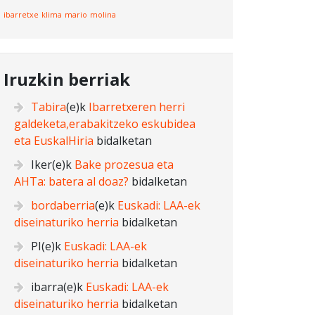
ibarretxe
klima
mario
molina
Iruzkin berriak
Tabira
(e)k
Ibarretxeren herri
galdeketa,erabakitzeko eskubidea
eta EuskalHiria
bidalketan
Iker
(e)k
Bake prozesua eta
AHTa: batera al doaz?
bidalketan
bordaberria
(e)k
Euskadi: LAA-ek
diseinaturiko herria
bidalketan
PI
(e)k
Euskadi: LAA-ek
diseinaturiko herria
bidalketan
ibarra
(e)k
Euskadi: LAA-ek
diseinaturiko herria
bidalketan