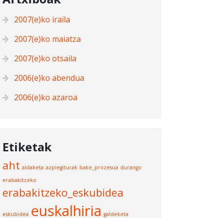
2007(e)ko iraila
2007(e)ko maiatza
2007(e)ko otsaila
2006(e)ko abendua
2006(e)ko azaroa
Etiketak
aht
aldaketa
azpiegiturak
bake_prozesua
durango
erabakitzeko
erabakitzeko_eskubidea
euskalhiria
eskubidea
galdeketa