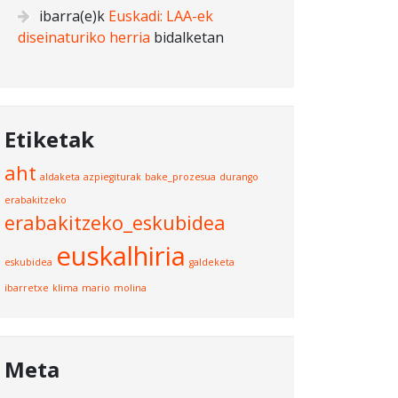
ibarra
(e)k
Euskadi: LAA-ek
diseinaturiko herria
bidalketan
Etiketak
aht
aldaketa
azpiegiturak
bake_prozesua
durango
erabakitzeko
erabakitzeko_eskubidea
euskalhiria
eskubidea
galdeketa
ibarretxe
klima
mario
molina
Meta