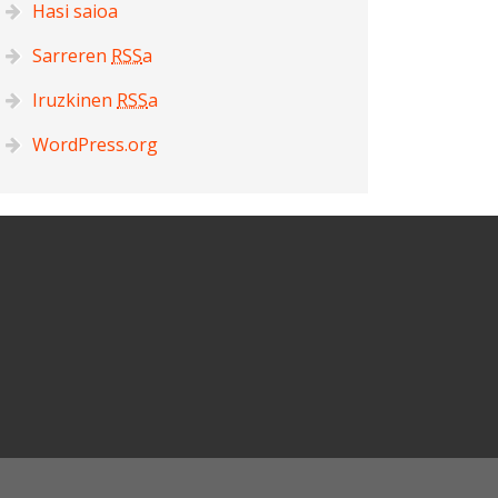
Hasi saioa
Sarreren
RSS
a
Iruzkinen
RSS
a
WordPress.org