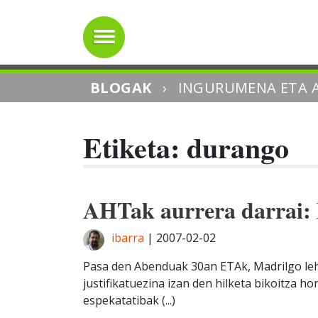
BLOGAK
›
INGURUMENA ETA A
Etiketa: durango
AHTak aurrera darrai: 
ibarra
|
2007-02-02
Pasa den Abenduak 30an ETAk, Madrilgo leher
justifikatuezina izan den hilketa bikoitza h
espekatatibak (...)