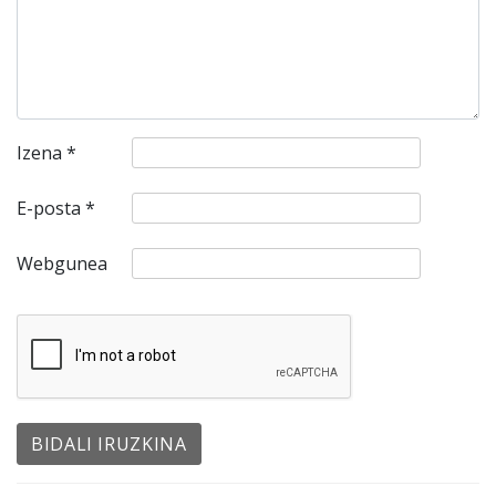
Izena
*
E-posta
*
Webgunea