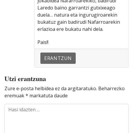
jokabidea Nafarroarekiko, badirudi
Laredo baino garrantzi gutxixeago
duela… natura eta ingurugiroarekin
bukatuz gain badirudi Nafarroarekin
erlazioa ere bukatu nahi dela.
Pais!!
ERANTZUN
Utzi erantzuna
Zure e-posta helbidea ez da argitaratuko.
Beharrezko
eremuak
*
markatuta daude