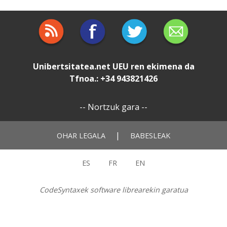
Unibertsitatea.net
UEU
ren ekimena da
Tfnoa.: +34 943821426
--
Nortzuk gara
--
|
OHAR LEGALA
BABESLEAK
ES
FR
EN
CodeSyntaxek software librearekin garatua