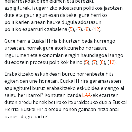
beharrezkoak diren ekimen eta bereziki,
azpigiturek, izugarrizko adostasun politikoa jasotzen
dute eta gaur egun esan daiteke, gure herriko
politikarien artean hauxe dugula adostasun
politiko esparrurik zabalena (
5
), (
7
), (
8
), (
12
).
Gure herria Euskal Hiria bihurtzen bada hurrengo
urteetan, horrek gure etorkizuneko nortasun,
ingurumen eta ekonomian eragin haundiagoa izango
du edozein prozesu politikok baino (
5
), (
7
), (
8
), (
12
).
Erabakitzeko eskubideari buruz horrenbeste hitz
egiten den une honetan, Euskal Hirira garamatzaten
azpiegiturei buruz erabakitzeko eskubidea emango al
zaigu herritarroi? Kontutan izanda
LAA
-ek ezartzen
duten eredu honek betirako itxuraldatuko duela Euskal
Herria, Euskal Hiria eredu honen gainean hitza ahal
izango dugu hartu?.