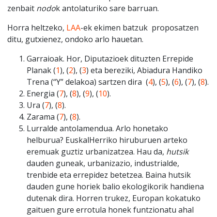
zenbait
nodo
k antolaturiko sare barruan.
Horra heltzeko,
LAA
-ek ekimen batzuk proposatzen
ditu, gutxienez, ondoko arlo hauetan.
Garraioak. Hor, Diputazioek dituzten Errepide
Planak (
1
), (
2
), (
3
) eta bereziki, Abiadura Handiko
Trena (“Y” delakoa) sartzen dira (
4
), (
5
), (
6
), (
7
), (
8
).
Energia (
7
), (
8
), (
9
), (
10
).
Ura (
7
), (
8
).
Zarama (
7
), (
8
).
Lurralde antolamendua. Arlo honetako
helburua? EuskalHerriko hiruburuen arteko
eremuak guztiz urbanizatzea. Hau da,
hutsik
dauden guneak, urbanizazio, industrialde,
trenbide eta errepidez betetzea. Baina hutsik
dauden gune horiek balio ekologikorik handiena
dutenak dira. Horren trukez, Europan kokatuko
gaituen gure errotula honek funtzionatu ahal