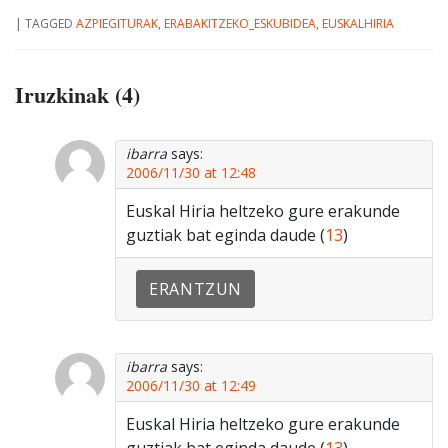
|
TAGGED
AZPIEGITURAK
,
ERABAKITZEKO_ESKUBIDEA
,
EUSKALHIRIA
Iruzkinak (4)
ibarra
says:
2006/11/30 at 12:48
Euskal Hiria heltzeko gure erakunde
guztiak bat eginda daude (
13
)
ERANTZUN
ibarra
says:
2006/11/30 at 12:49
Euskal Hiria heltzeko gure erakunde