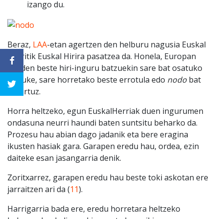
izango du.
Beraz,
LAA
-etan agertzen den helburu nagusia Euskal
Herritik Euskal Hirira pasatzea da. Honela, Europan
dauden beste hiri-inguru batzuekin sare bat osatuko
genuke, sare horretako beste errotula edo
nodo
bat
bihurtuz.
Horra heltzeko, egun EuskalHerriak duen ingurumen
ondasuna neurri haundi baten suntsitu beharko da.
Prozesu hau abian dago jadanik eta bere eragina
ikusten hasiak gara. Garapen eredu hau, ordea, ezin
daiteke esan jasangarria denik.
Zoritxarrez, garapen eredu hau beste toki askotan ere
jarraitzen ari da (
11
).
Harrigarria bada ere, eredu horretara heltzeko