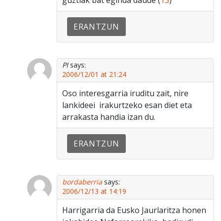
guztiak bat eginda daude (
13
)
ERANTZUN
PI
says:
2006/12/01 at 21:24
Oso interesgarria iruditu zait, nire
lankideei irakurtzeko esan diet eta
arrakasta handia izan du.
ERANTZUN
bordaberria
says:
2006/12/13 at 14:19
Harrigarria da Eusko Jaurlaritza honen