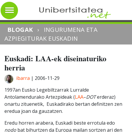
BLOGAK
›
INGURUMENA ETA
AZPIEGITURAK EUSKADIN
Euskadi: LAA-ek diseinaturiko
herria
ibarra
|
2006-11-29
1997an Eusko Legebiltzarrak Lurralde
Antolamendurako Artezpideak (
LAA
–
DOT
erderaz)
onartu zituenetik, Euskadirako bertan definitzen zen
eredua joan da gauzatzen.
Eredu horren arabera, Euskadi beste errotula edo
nodo
bat bihurtzen da Europa mailan sortzen ari den