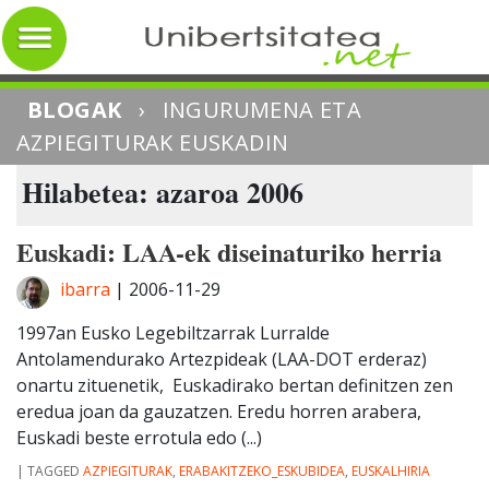
BLOGAK
›
INGURUMENA ETA
AZPIEGITURAK EUSKADIN
Hilabetea: azaroa 2006
Euskadi: LAA-ek diseinaturiko herria
ibarra
|
2006-11-29
1997an Eusko Legebiltzarrak Lurralde
Antolamendurako Artezpideak (LAA-DOT erderaz)
onartu zituenetik, Euskadirako bertan definitzen zen
eredua joan da gauzatzen. Eredu horren arabera,
Euskadi beste errotula edo (...)
|
TAGGED
AZPIEGITURAK
,
ERABAKITZEKO_ESKUBIDEA
,
EUSKALHIRIA