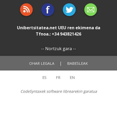
Unibertsitatea.net
UEU
ren ekimena da
Tfnoa.: +34 943821426
--
Nortzuk gara
--
|
OHAR LEGALA
BABESLEAK
ES
FR
EN
CodeSyntaxek software librearekin garatua