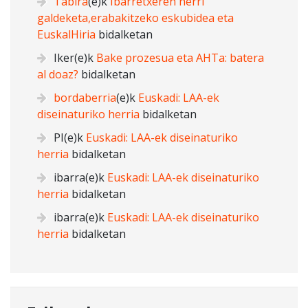
Tabira
(e)k
Ibarretxeren herri
galdeketa,erabakitzeko eskubidea eta
EuskalHiria
bidalketan
Iker
(e)k
Bake prozesua eta AHTa: batera
al doaz?
bidalketan
bordaberria
(e)k
Euskadi: LAA-ek
diseinaturiko herria
bidalketan
PI
(e)k
Euskadi: LAA-ek diseinaturiko
herria
bidalketan
ibarra
(e)k
Euskadi: LAA-ek diseinaturiko
herria
bidalketan
ibarra
(e)k
Euskadi: LAA-ek diseinaturiko
herria
bidalketan