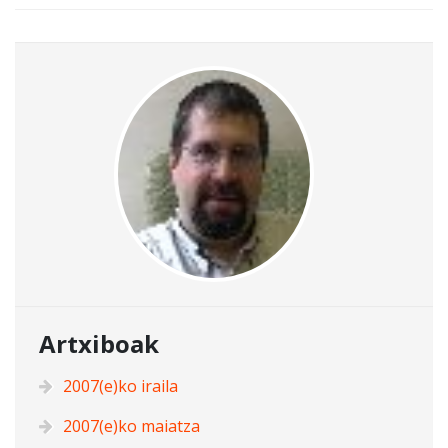
Artxiboak
2007(e)ko iraila
2007(e)ko maiatza