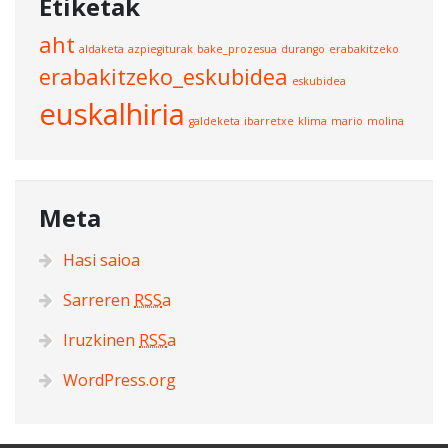
Etiketak
aht
aldaketa
azpiegiturak
bake_prozesua
durango
erabakitzeko
erabakitzeko_eskubidea
eskubidea
euskalhiria
galdeketa
ibarretxe
klima
mario
molina
Meta
Hasi saioa
Sarreren
RSS
a
Iruzkinen
RSS
a
WordPress.org