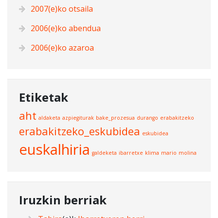
2007(e)ko otsaila
2006(e)ko abendua
2006(e)ko azaroa
Etiketak
aht
aldaketa
azpiegiturak
bake_prozesua
durango
erabakitzeko
erabakitzeko_eskubidea
eskubidea
euskalhiria
galdeketa
ibarretxe
klima
mario
molina
Iruzkin berriak