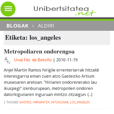
BLOGAK
›
ALDIRI
Etiketa: los_angeles
Metropoliaren ondorengoa
Unai Fdz. de Betoño
|
2010-11-19
Anjel Martin Ramos hirigile errenteriarrak hitzaldi
interesgarria eman zuen atzo Gasteizko Artium
museoaren aretoan. "Hiriaren ondorenerako lau
ikuspegi" izenburupean, metropolien ondoren
datorkigunaren inguruan mintzo zitzaigun. (...)
|
TAGGED
GASTEIZ
,
HIRIGINTZA
,
HITZALDIAK
,
LOS_ANGELES