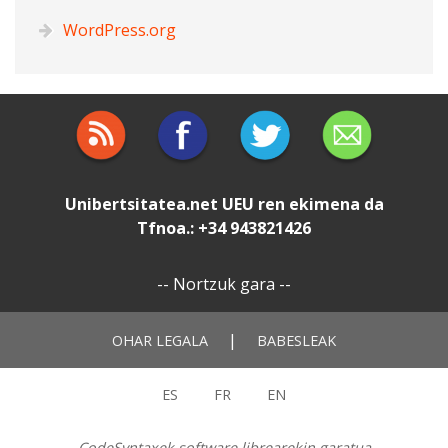
WordPress.org
Unibertsitatea.net
UEU
ren ekimena da
Tfnoa.: +34 943821426
--
Nortzuk gara
--
|
OHAR LEGALA
BABESLEAK
ES
FR
EN
CodeSyntaxek software librearekin garatua