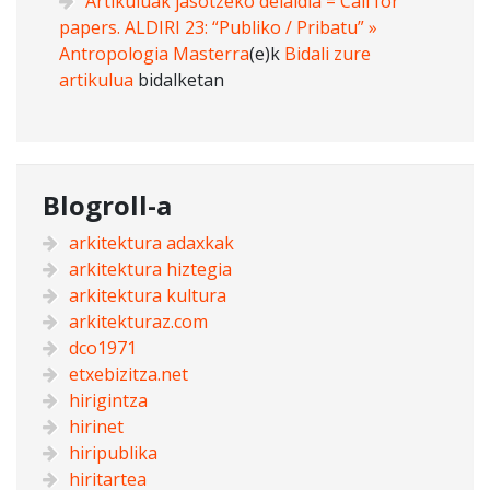
Artikuluak jasotzeko deialdia = Call for
papers. ALDIRI 23: “Publiko / Pribatu” »
Antropologia Masterra
(e)k
Bidali zure
artikulua
bidalketan
Blogroll-a
arkitektura adaxkak
arkitektura hiztegia
arkitektura kultura
arkitekturaz.com
dco1971
etxebizitza.net
hirigintza
hirinet
hiripublika
hiritartea