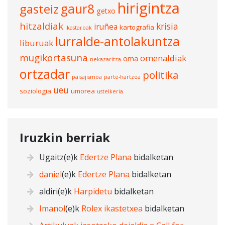
hirigintza
gasteiz
gaur8
getxo
hitzaldiak
krisia
iruñea
kartografia
ikastaroak
lurralde-antolakuntza
liburuak
mugikortasuna
omenaldiak
oma
nekazaritza
ortzadar
politika
paisajismoa
parte-hartzea
ueu
soziologia
umorea
ustelkeria
Iruzkin berriak
Ugaitz
(e)k
Edertze Plana
bidalketan
daniel
(e)k
Edertze Plana
bidalketan
aldiri
(e)k
Harpidetu
bidalketan
Imanol
(e)k
Rolex ikastetxea
bidalketan