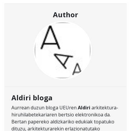
Author
Aldiri bloga
Aurrean duzun bloga UEUren
Aldiri
arkitektura-
hiruhilabetekariaren bertsio elektronikoa da.
Bertan papereko aldizkariko edukiak topatuko
dituzu, arkitekturarekin erlazionatutako