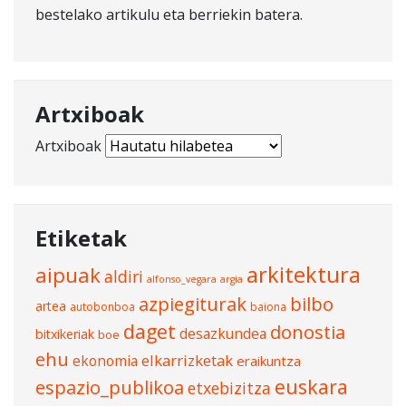
bestelako artikulu eta berriekin batera.
Artxiboak
Artxiboak
Etiketak
arkitektura
aipuak
aldiri
alfonso_vegara
argia
azpiegiturak
bilbo
artea
autobonboa
baiona
daget
donostia
desazkundea
bitxikeriak
boe
ehu
elkarrizketak
ekonomia
eraikuntza
euskara
espazio_publikoa
etxebizitza