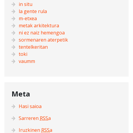
in situ
la gente rula
m-etxea
metak arkitektura
ni ez naiz hemengoa
sormenaren aterpetik
tentelkeritan
toki
vaumm
Meta
Hasi saioa
Sarreren
RSS
a
Iruzkinen
RSS
a