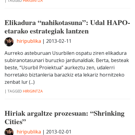
|
TAGGED
HIRIGINTZA
Elikadura “nahikotasuna”: Udal HAPO-
etarako estrategiak lantzen
hiripublika
|
2013-02-11
Aurreko asteburuan Usurbilen ospatu ziren elikadura
subiranotasunari buruzko jardunaldiak. Berta, besteak
beste, “Usurbil Proiektua” aurkeztu zen, udalerri
horretako biztanleria barazkiz eta lekariz hornitzeko
zenbat lur (...)
|
TAGGED
HIRIGINTZA
Hiriak argaltze prozesuan: “Shrinking
Cities”
hiripublika
|
2013-02-01