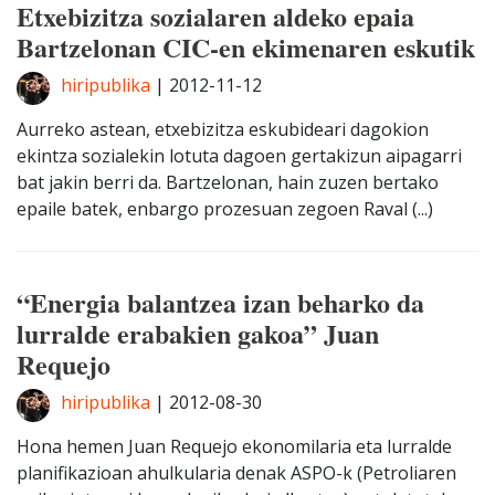
Etxebizitza sozialaren aldeko epaia
Bartzelonan CIC-en ekimenaren eskutik
hiripublika
|
2012-11-12
Aurreko astean, etxebizitza eskubideari dagokion
ekintza sozialekin lotuta dagoen gertakizun aipagarri
bat jakin berri da. Bartzelonan, hain zuzen bertako
epaile batek, enbargo prozesuan zegoen Raval (...)
“Energia balantzea izan beharko da
lurralde erabakien gakoa” Juan
Requejo
hiripublika
|
2012-08-30
Hona hemen Juan Requejo ekonomilaria eta lurralde
planifikazioan ahulkularia denak ASPO-k (Petroliaren