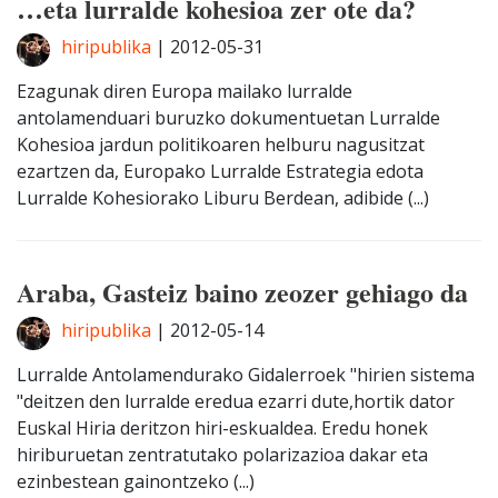
…eta lurralde kohesioa zer ote da?
hiripublika
|
2012-05-31
Ezagunak diren Europa mailako lurralde
antolamenduari buruzko dokumentuetan Lurralde
Kohesioa jardun politikoaren helburu nagusitzat
ezartzen da, Europako Lurralde Estrategia edota
Lurralde Kohesiorako Liburu Berdean, adibide (...)
Araba, Gasteiz baino zeozer gehiago da
hiripublika
|
2012-05-14
Lurralde Antolamendurako Gidalerroek "hirien sistema
"deitzen den lurralde eredua ezarri dute,hortik dator
Euskal Hiria deritzon hiri-eskualdea. Eredu honek
hiriburuetan zentratutako polarizazioa dakar eta
ezinbestean gainontzeko (...)