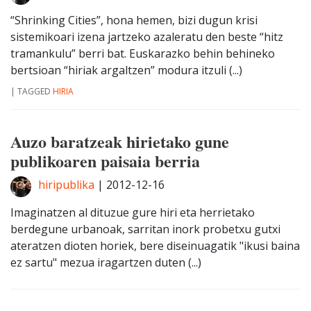
“Shrinking Cities”, hona hemen, bizi dugun krisi
sistemikoari izena jartzeko azaleratu den beste “hitz
tramankulu” berri bat. Euskarazko behin behineko
bertsioan “hiriak argaltzen” modura itzuli (...)
|
TAGGED
HIRIA
Auzo baratzeak hirietako gune
publikoaren paisaia berria
hiripublika
|
2012-12-16
Imaginatzen al dituzue gure hiri eta herrietako
berdegune urbanoak, sarritan inork probetxu gutxi
ateratzen dioten horiek, bere diseinuagatik "ikusi baina
ez sartu" mezua iragartzen duten (...)