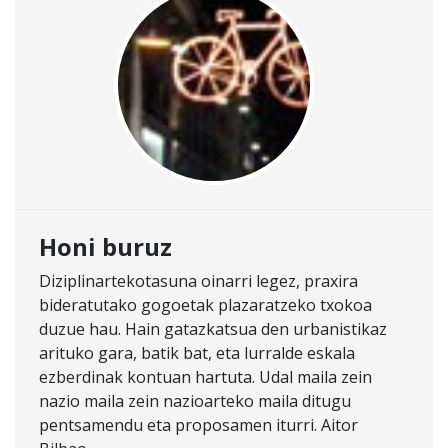
Honi buruz
Diziplinartekotasuna oinarri legez, praxira
bideratutako gogoetak plazaratzeko txokoa
duzue hau. Hain gatazkatsua den urbanistikaz
arituko gara, batik bat, eta lurralde eskala
ezberdinak kontuan hartuta. Udal maila zein
nazio maila zein nazioarteko maila ditugu
pentsamendu eta proposamen iturri. Aitor