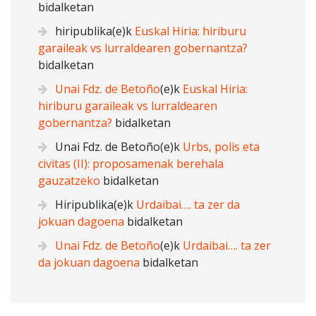
bidalketan
hiripublika
(e)k
Euskal Hiria: hiriburu
garaileak vs lurraldearen gobernantza?
bidalketan
Unai Fdz. de Betoño
(e)k
Euskal Hiria:
hiriburu garaileak vs lurraldearen
gobernantza?
bidalketan
Unai Fdz. de Betoño
(e)k
Urbs, polis eta
civitas (II): proposamenak berehala
gauzatzeko
bidalketan
Hiripublika
(e)k
Urdaibai…. ta zer da
jokuan dagoena
bidalketan
Unai Fdz. de Betoño
(e)k
Urdaibai…. ta zer
da jokuan dagoena
bidalketan