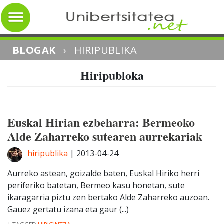
BLOGAK
›
HIRIPUBLIKA
Hiripubloka
Euskal Hirian ezbeharra: Bermeoko
Alde Zaharreko sutearen aurrekariak
hiripublika
|
2013-04-24
Aurreko astean, goizalde baten, Euskal Hiriko herri
periferiko batetan, Bermeo kasu honetan, sute
ikaragarria piztu zen bertako Alde Zaharreko auzoan.
Gauez gertatu izana eta gaur (...)