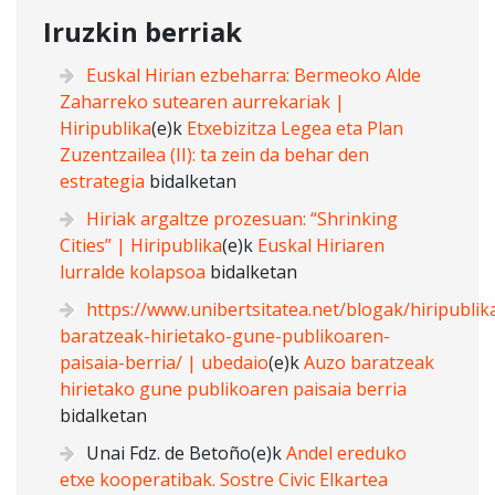
Iruzkin berriak
Euskal Hirian ezbeharra: Bermeoko Alde
Zaharreko sutearen aurrekariak |
Hiripublika
(e)k
Etxebizitza Legea eta Plan
Zuzentzailea (II): ta zein da behar den
estrategia
bidalketan
Hiriak argaltze prozesuan: “Shrinking
Cities” | Hiripublika
(e)k
Euskal Hiriaren
lurralde kolapsoa
bidalketan
https://www.unibertsitatea.net/blogak/hiripubli
baratzeak-hirietako-gune-publikoaren-
paisaia-berria/ | ubedaio
(e)k
Auzo baratzeak
hirietako gune publikoaren paisaia berria
bidalketan
Unai Fdz. de Betoño
(e)k
Andel ereduko
etxe kooperatibak. Sostre Civic Elkartea