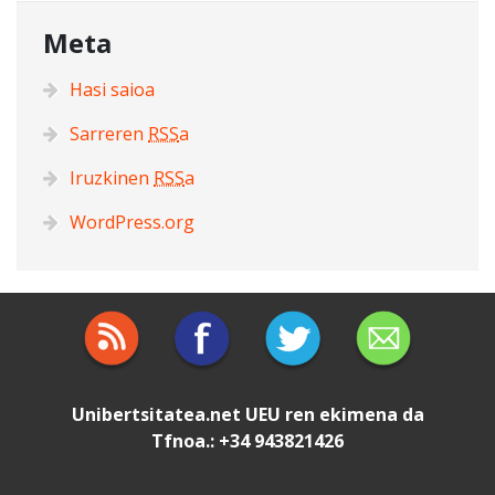
Meta
Hasi saioa
Sarreren
RSS
a
Iruzkinen
RSS
a
WordPress.org
Unibertsitatea.net
UEU
ren ekimena da
Tfnoa.: +34 943821426