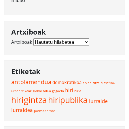
Bilbao
Artxiboak
Artxiboak
Etiketak
antolamendua
demokratikoa
etxebizitza
filosofiko-
hiri
urbanistikoak
globalizatua
gogoeta
hiria
hirigintza
hiripublika
lurralde
lurraldea
posmodernoa