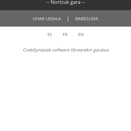
--
Nortzuk gara
--
|
OHAR LEGALA
BABESLEAK
ES
FR
EN
CodeSyntaxek software librearekin garatua