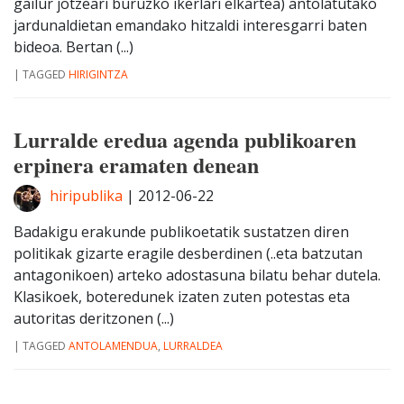
gailur jotzeari buruzko ikerlari elkartea) antolatutako
jardunaldietan emandako hitzaldi interesgarri baten
bideoa. Bertan (...)
|
TAGGED
HIRIGINTZA
Lurralde eredua agenda publikoaren
erpinera eramaten denean
hiripublika
|
2012-06-22
Badakigu erakunde publikoetatik sustatzen diren
politikak gizarte eragile desberdinen (..eta batzutan
antagonikoen) arteko adostasuna bilatu behar dutela.
Klasikoek, boteredunek izaten zuten potestas eta
autoritas deritzonen (...)
|
TAGGED
ANTOLAMENDUA
,
LURRALDEA