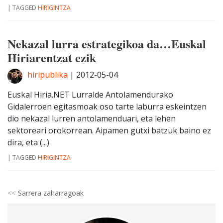
|
TAGGED
HIRIGINTZA
Nekazal lurra estrategikoa da…Euskal
Hiriarentzat ezik
hiripublika
|
2012-05-04
Euskal Hiria.NET Lurralde Antolamendurako
Gidalerroen egitasmoak oso tarte laburra eskeintzen
dio nekazal lurren antolamenduari, eta lehen
sektoreari orokorrean. Aipamen gutxi batzuk baino ez
dira, eta (...)
|
TAGGED
HIRIGINTZA
Sarrera zaharragoak