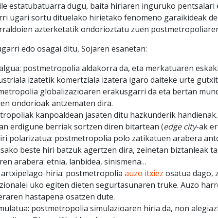
ile estatubatuarra dugu, baita hiriaren inguruko pentsalari
ri ugari sortu dituelako hirietako fenomeno garaikideak de
erraldoien azterketatik ondorioztatu zuen postmetropoliaren
garri edo osagai ditu, Sojaren esanetan:
algua: postmetropolia aldakorra da, eta merkatuaren eskak
striala izatetik komertziala izatera igaro daiteke urte gutxi
tmetropolia globalizazioaren erakusgarri da eta bertan mu
en ondorioak antzematen dira.
tropoliak kanpoaldean jasaten ditu hazkunderik handienak.
rian erdigune berriak sortzen diren bitartean (
edge city
-ak er
hiri polarizatua: postmetropolia polo zatikatuen arabera ant
sako beste hiri batzuk agertzen dira, zeinetan biztanleak t
ren arabera: etnia, lanbidea, sinismena…
 artxipelago-hiria: postmetropolia
auzo itxiez
osatua dago, 
zionalei uko egiten dieten segurtasunaren truke. Auzo harr
eraren hastapena osatzen dute.
imulatua: postmetropolia simulazioaren hiria da, non alegiaz