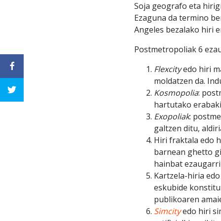
Soja geografo eta hirig
Ezaguna da termino ber
Angeles bezalako hiri 
Postmetropoliak 6 ezau
Flexcity
edo hiri m
moldatzen da. Indu
Kosmopolia
: pos
hartutako erabaki
Exopoliak
: postme
galtzen ditu, aldi
Hiri fraktala edo 
barnean ghetto gi
hainbat ezaugarri
Kartzela-hiria edo
eskubide konstitu
publikoaren amai
Simcity
edo hiri s