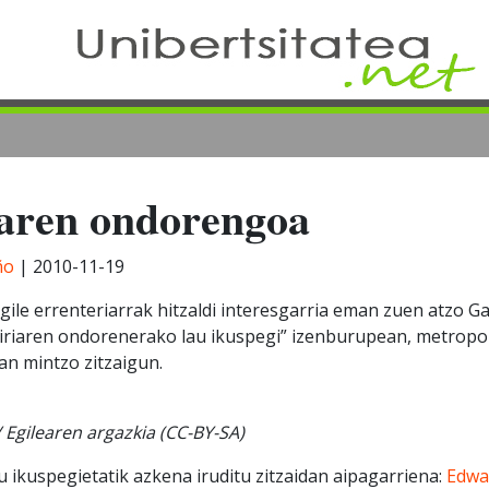
aren ondorengoa
ño
|
2010-11-19
gile errenteriarrak hitzaldi interesgarria eman zuen atzo G
iriaren ondorenerako lau ikuspegi” izenburupean, metropo
n mintzo zitzaigun.
/ Egilearen argazkia (CC-BY-SA)
 ikuspegietatik azkena iruditu zitzaidan aipagarriena:
Edwa