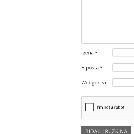
Izena
*
E-posta
*
Webgunea