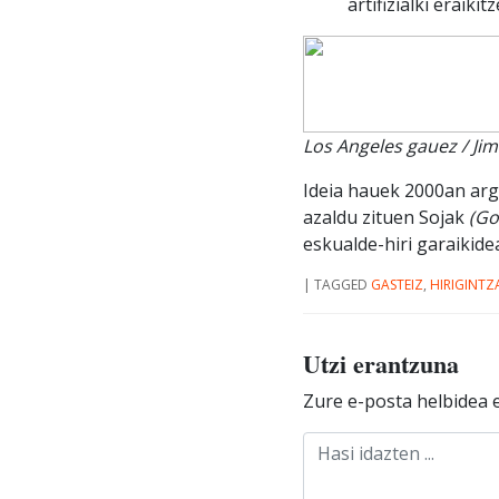
artifizialki eraiki
Los Angeles gauez / Ji
Ideia hauek 2000an ar
azaldu zituen Sojak
(Go
eskualde-hiri garaikide
|
TAGGED
GASTEIZ
,
HIRIGINTZ
Utzi erantzuna
Zure e-posta helbidea e