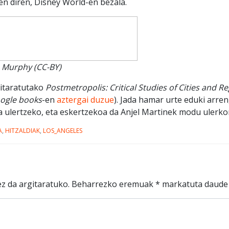
tzen diren, Disney World-en bezala.
m Murphy (CC-BY)
gitaratutako
Postmetropolis: Critical Studies of Cities and R
ogle books
-en
aztergai duzue
). Jada hamar urte eduki arren
a ulertzeko, eta eskertzekoa da Anjel Martinek modu ulerkor
A
,
HITZALDIAK
,
LOS_ANGELES
z da argitaratuko.
Beharrezko eremuak
*
markatuta daude