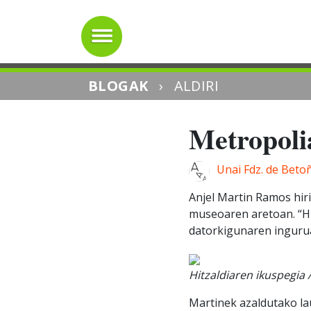
BLOGAK
›
ALDIRI
Metropoli
Unai Fdz. de Beto
Anjel Martin Ramos hiri
museoaren aretoan. “H
datorkigunaren ingurua
Hitzaldiaren ikuspegia 
Martinek azaldutako lau