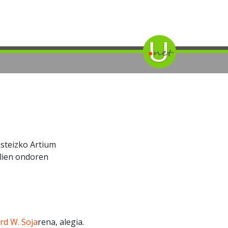
asteizko Artium
lien ondoren
rd W. Soja
rena, alegia.