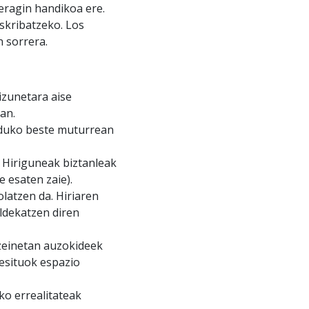
 eragin handikoa ere.
skribatzeko. Los
 sorrera.
izunetara aise
tan.
nduko beste muturrean
 Hiriguneak biztanleak
e esaten zaie).
olatzen da. Hiriaren
aldekatzen diren
zeinetan auzokideek
esituok espazio
ko errealitateak