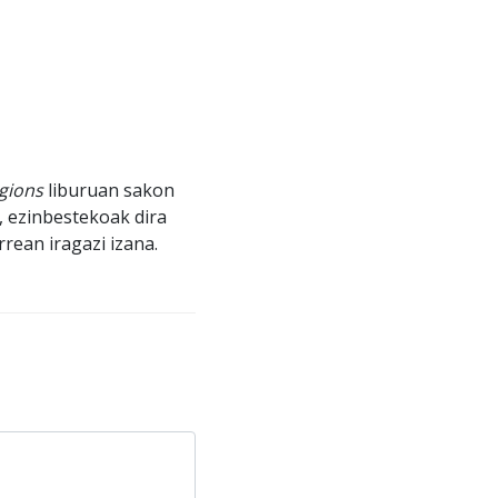
egions
liburuan sakon
, ezinbestekoak dira
rean iragazi izana.