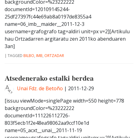
backgroundColor=%23222222
documentId=120109145244-
25df27397fc44e69ab8a0197de8355a4
name=06_imb__maider__2011-12-3
username=grafografo tag=aldiri unit=px v=2][Artikulu
hau Ortzadarren argitaratu zen 2011ko abenduaren
3an]
|
TAGGED
BILBO
,
IMB
,
ORTZADAR
Atsedenerako estalki berdea
Unai Fdz. de Betoño
|
2011-12-29
[issuu viewMode=singlePage width=550 height=778
backgroundColor=%23222222
documentId=111226112726-
803f5ecb1f2e48ea98062aa9ccf10e1d
name=05_acxt__unai__2011-11-19
username=grafografo tag=aldiri unit=px v=2][Artikulu