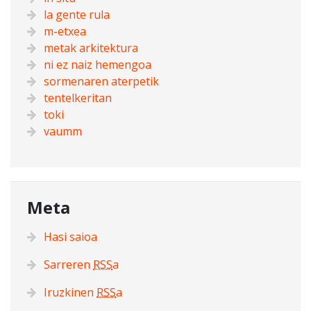
la gente rula
m-etxea
metak arkitektura
ni ez naiz hemengoa
sormenaren aterpetik
tentelkeritan
toki
vaumm
Meta
Hasi saioa
Sarreren
RSS
a
Iruzkinen
RSS
a