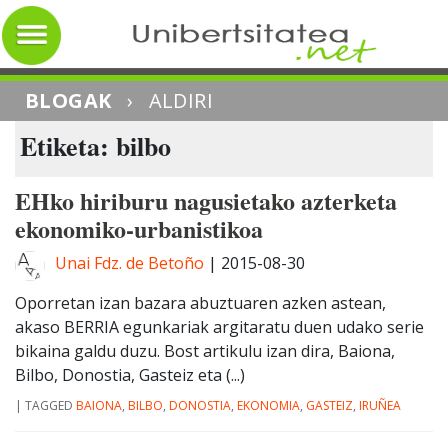
BLOGAK
›
ALDIRI
Etiketa: bilbo
EHko hiriburu nagusietako azterketa
ekonomiko-urbanistikoa
Unai Fdz. de Betoño
|
2015-08-30
Oporretan izan bazara abuztuaren azken astean,
akaso BERRIA egunkariak argitaratu duen udako serie
bikaina galdu duzu. Bost artikulu izan dira, Baiona,
Bilbo, Donostia, Gasteiz eta (...)
|
TAGGED
BAIONA
,
BILBO
,
DONOSTIA
,
EKONOMIA
,
GASTEIZ
,
IRUÑEA