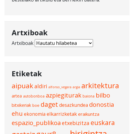
Artxiboak
Artxiboak
Etiketak
arkitektura
aipuak
aldiri
alfonso_vegara
argia
azpiegiturak
bilbo
artea
autobonboa
baiona
daget
donostia
desazkundea
bitxikeriak
boe
ehu
elkarrizketak
ekonomia
eraikuntza
euskara
espazio_publikoa
etxebizitza
hirigintza