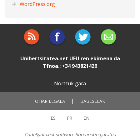
WordPress.org
Unibertsitatea.net
UEU
ren ekimena da
Tfnoa.: +34 943821426
--
Nortzuk gara
--
|
OHAR LEGALA
BABESLEAK
ES
FR
EN
CodeSyntaxek software librearekin garatua