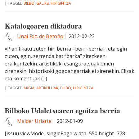
|
TAGGED
BILBO
,
GAUR8
,
HIRIGINTZA
Katalogoaren diktadura
Unai Fdz. de Betoño
|
2012-02-23
«Planifikatu zuten hiri berria –berri-berria–, eta egin
zuten, egin, zerrenda bat “barka” zitezkeen
eraikuntzekin: artistikoki esanguratsuak omen
zirenekin, historikoki gogoangarriak ei zirenekin. Elizak
eta komentuak (...)
|
TAGGED
ARGIA
,
ARTIKULUAK
,
BILBO
,
HIRIGINTZA
Bilboko Udaletxearen egoitza berria
Maider Uriarte
|
2012-01-09
[issuu viewMode=singlePage width=550 height=778