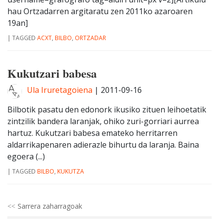
hau Ortzadarren argitaratu zen 2011ko azaroaren
19an]
|
TAGGED
ACXT
,
BILBO
,
ORTZADAR
Kukutzari babesa
Ula Iruretagoiena
|
2011-09-16
Bilbotik pasatu den edonork ikusiko zituen leihoetatik
zintzilik bandera laranjak, ohiko zuri-gorriari aurrea
hartuz. Kukutzari babesa emateko herritarren
aldarrikapenaren adierazle bihurtu da laranja. Baina
egoera (...)
|
TAGGED
BILBO
,
KUKUTZA
Sarrera zaharragoak