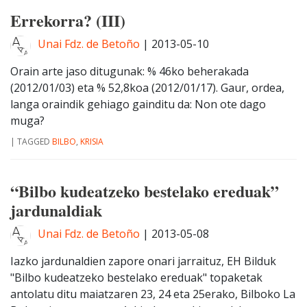
Errekorra? (III)
Unai Fdz. de Betoño
|
2013-05-10
Orain arte jaso ditugunak: % 46ko beherakada
(2012/01/03) eta % 52,8koa (2012/01/17). Gaur, ordea,
langa oraindik gehiago gainditu da: Non ote dago
muga?
|
TAGGED
BILBO
,
KRISIA
“Bilbo kudeatzeko bestelako ereduak”
jardunaldiak
Unai Fdz. de Betoño
|
2013-05-08
Iazko jardunaldien zapore onari jarraituz, EH Bilduk
"Bilbo kudeatzeko bestelako ereduak" topaketak
antolatu ditu maiatzaren 23, 24 eta 25erako, Bilboko La