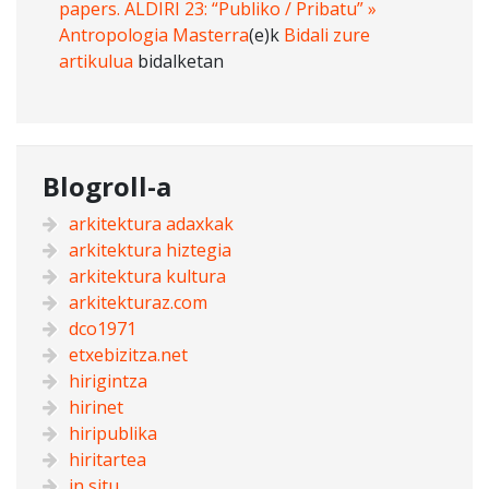
papers. ALDIRI 23: “Publiko / Pribatu” »
Antropologia Masterra
(e)k
Bidali zure
artikulua
bidalketan
Blogroll-a
arkitektura adaxkak
arkitektura hiztegia
arkitektura kultura
arkitekturaz.com
dco1971
etxebizitza.net
hirigintza
hirinet
hiripublika
hiritartea
in situ