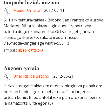
taupada biziak auzoan
Maider Uriarte
|
2012-07-11
5+1 arkitektura-taldeak Bilboko San Frantzisko auzoko
Mariaren Bihotza plazan egin duen eraberritzea
aztertu dugu ekainaren 9ko Ortzadar gehigarrian.
Handiago ikusteko, sakatu irudian. [issuu
viewMode=singlePage width=550 (...)
|
TAGGED
BILBO
,
ORTZADAR
Auzoen garaia
Unai Fdz. de Betoño
|
2012-06-21
Hiriak etengabe aldatzen direnez hirigintza planak ere
noizean behin egokitu behar dira. Teorian, zortzi
urtean behin. Bilbo antolatzeko plan orokorra, berriz,
ia hamazortzi urte egon (...)