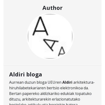
Author
Aldiri bloga
Aurrean duzun bloga UEUren
Aldiri
arkitektura-
hiruhilabetekariaren bertsio elektronikoa da.
Bertan papereko aldizkariko edukiak topatuko
dituzu, arkitekturarekin erlazionatutako
bestelako artikulu eta berriekin batera.