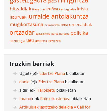
gasteiz
gaur8
getxo
hitzaldiak
krisia
iruñea
kartografia
ikastaroak
lurralde-antolakuntza
liburuak
mugikortasuna
omenaldiak
oma
nekazaritza
ortzadar
politika
paisajismoa
parte-hartzea
ueu
soziologia
umorea
ustelkeria
Iruzkin berriak
Ugaitz
(e)k
Edertze Plana
bidalketan
daniel
(e)k
Edertze Plana
bidalketan
aldiri
(e)k
Harpidetu
bidalketan
Imanol
(e)k
Rolex ikastetxea
bidalketan
Artikuluak jasotzeko deialdia = Call for