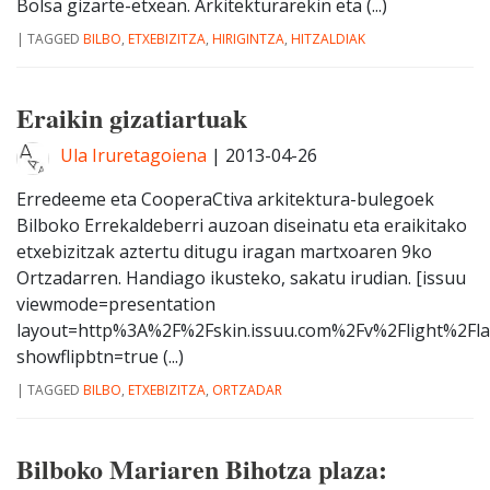
Bolsa gizarte-etxean. Arkitekturarekin eta (...)
|
TAGGED
BILBO
,
ETXEBIZITZA
,
HIRIGINTZA
,
HITZALDIAK
Eraikin gizatiartuak
Ula Iruretagoiena
|
2013-04-26
Erredeeme eta CooperaCtiva arkitektura-bulegoek
Bilboko Errekaldeberri auzoan diseinatu eta eraikitako
etxebizitzak aztertu ditugu iragan martxoaren 9ko
Ortzadarren. Handiago ikusteko, sakatu irudian. [issuu
viewmode=presentation
layout=http%3A%2F%2Fskin.issuu.com%2Fv%2Flight%2Fla
showflipbtn=true (...)
|
TAGGED
BILBO
,
ETXEBIZITZA
,
ORTZADAR
Bilboko Mariaren Bihotza plaza: