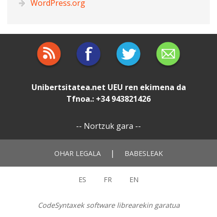
WordPress.org
Unibertsitatea.net
UEU
ren ekimena da
Tfnoa.: +34 943821426
--
Nortzuk gara
--
|
OHAR LEGALA
BABESLEAK
ES
FR
EN
CodeSyntaxek software librearekin garatua