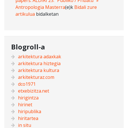
papers. ALDIRI 23: “Publiko / Pribatu” »
Antropologia Masterra
(e)k
Bidali zure
artikulua
bidalketan
Blogroll-a
arkitektura adaxkak
arkitektura hiztegia
arkitektura kultura
arkitekturaz.com
dco1971
etxebizitza.net
hirigintza
hirinet
hiripublika
hiritartea
in situ