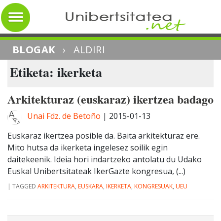
BLOGAK
›
ALDIRI
Etiketa: ikerketa
Arkitekturaz (euskaraz) ikertzea badago
Unai Fdz. de Betoño
|
2015-01-13
Euskaraz ikertzea posible da. Baita arkitekturaz ere.
Mito hutsa da ikerketa ingelesez soilik egin
daitekeenik. Ideia hori indartzeko antolatu du Udako
Euskal Unibertsitateak IkerGazte kongresua, (...)
|
TAGGED
ARKITEKTURA
,
EUSKARA
,
IKERKETA
,
KONGRESUAK
,
UEU