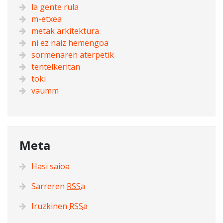
la gente rula
m-etxea
metak arkitektura
ni ez naiz hemengoa
sormenaren aterpetik
tentelkeritan
toki
vaumm
Meta
Hasi saioa
Sarreren
RSS
a
Iruzkinen
RSS
a