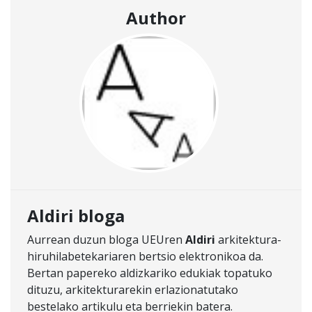
Author
Aldiri bloga
Aurrean duzun bloga UEUren
Aldiri
arkitektura-
hiruhilabetekariaren bertsio elektronikoa da.
Bertan papereko aldizkariko edukiak topatuko
dituzu, arkitekturarekin erlazionatutako
bestelako artikulu eta berriekin batera.