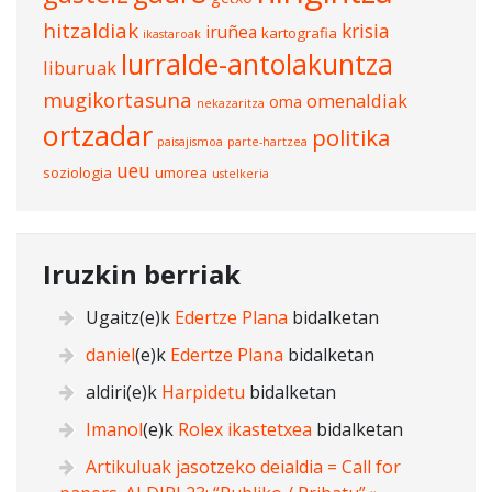
hitzaldiak
krisia
iruñea
kartografia
ikastaroak
lurralde-antolakuntza
liburuak
mugikortasuna
omenaldiak
oma
nekazaritza
ortzadar
politika
paisajismoa
parte-hartzea
ueu
soziologia
umorea
ustelkeria
Iruzkin berriak
Ugaitz
(e)k
Edertze Plana
bidalketan
daniel
(e)k
Edertze Plana
bidalketan
aldiri
(e)k
Harpidetu
bidalketan
Imanol
(e)k
Rolex ikastetxea
bidalketan
Artikuluak jasotzeko deialdia = Call for