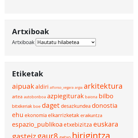
Artxiboak
Artxiboak
Etiketak
arkitektura
aipuak
aldiri
alfonso_vegara
argia
azpiegiturak
bilbo
artea
autobonboa
baiona
daget
donostia
desazkundea
bitxikeriak
boe
ehu
elkarrizketak
ekonomia
eraikuntza
euskara
espazio_publikoa
etxebizitza
hirigintza
gasteiz
gaur8
getxo