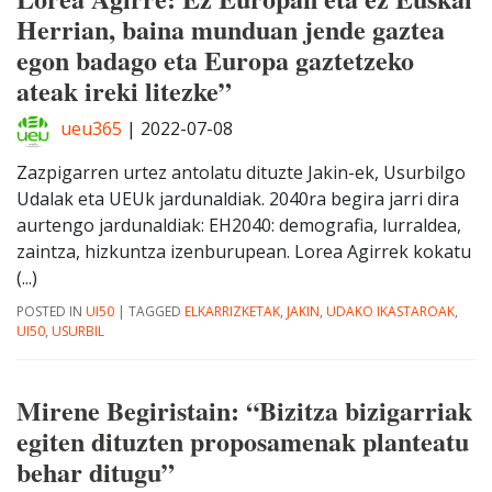
Herrian, baina munduan jende gaztea
egon badago eta Europa gaztetzeko
ateak ireki litezke”
ueu365
|
2022-07-08
Zazpigarren urtez antolatu dituzte Jakin-ek, Usurbilgo
Udalak eta UEUk jardunaldiak. 2040ra begira jarri dira
aurtengo jardunaldiak: EH2040: demografia, lurraldea,
zaintza, hizkuntza izenburupean. Lorea Agirrek kokatu
(...)
POSTED IN
UI50
|
TAGGED
ELKARRIZKETAK
,
JAKIN
,
UDAKO IKASTAROAK
,
UI50
,
USURBIL
Mirene Begiristain: “Bizitza bizigarriak
egiten dituzten proposamenak planteatu
behar ditugu”