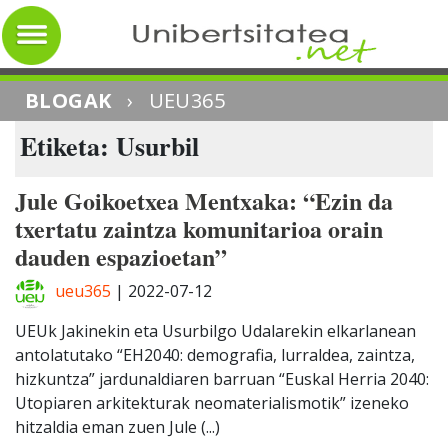
BLOGAK
›
UEU365
Etiketa: Usurbil
Jule Goikoetxea Mentxaka: “Ezin da
txertatu zaintza komunitarioa orain
dauden espazioetan”
ueu365
|
2022-07-12
UEUk Jakinekin eta Usurbilgo Udalarekin elkarlanean
antolatutako “EH2040: demografia, lurraldea, zaintza,
hizkuntza” jardunaldiaren barruan “Euskal Herria 2040:
Utopiaren arkitekturak neomaterialismotik” izeneko
hitzaldia eman zuen Jule (...)