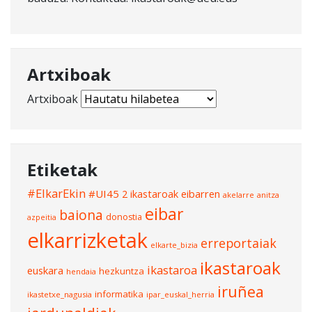
Artxiboak
Artxiboak
Etiketak
#ElkarEkin
#UI45
2 ikastaroak eibarren
akelarre
anitza
eibar
baiona
donostia
azpeitia
elkarrizketak
erreportaiak
elkarte_bizia
ikastaroak
ikastaroa
euskara
hezkuntza
hendaia
iruñea
informatika
ikastetxe_nagusia
ipar_euskal_herria