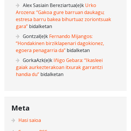
Alex Sasiain Bereziartua
(e)k
Urko
Arozena: “Gakoa gure barruan daukagu;
estresa barru bakea bihurtuaz zoriontsuak
gara”
bidalketan
Gontzal
(e)k
Fernando Mijangos:
“Hondakinen birziklapenari dagokionez,
egoera penagarria da”
bidalketan
GorkaAzk
(e)k
Iñigo Gebara: “Ikasleei
gaiak aurkezterakoan itxurak garrantzi
handia du”
bidalketan
Meta
Hasi saioa