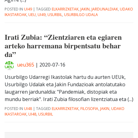
POSTED IN
UI49
|
TAGGED
ELKARRIZKETAK
,
JAKIN
,
JARDUNALDIAK
,
UDAKO
IKASTAROAK
,
UEU
,
UI49
,
USURBIL
,
USURBILGO UDALA
Irati Zubia: “Zientziaren eta egiaren
arteko harremana birpentsatu behar
da”
ueu365
|
2020-07-16
Usurbilgo Udarregi Ikastolak hartu du aurten UEUk,
Usurbilgo Udalak eta Jakin Fundazioak antolatutako
laugarren jardunaldia: "Pandemiak, distopiak eta
mundu berriak". Irati Zubia filosofian lizentziatua eta (...)
POSTED IN
UI48
|
TAGGED
ELKARRIZKETAK
,
FILOSOFIA
,
JAKIN
,
UDAKO
IKASTAROAK
,
UI48
,
USURBIL