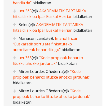
handia da”
bidalketan
ueu365
(e)k
AKADEMIATIK TARTARIKA
hitzaldi zikloa Ipar Euskal Herrian
bidalketan
Belen
(e)k
AKADEMIATIK TARTARIKA
hitzaldi zikloa Ipar Euskal Herrian
bidalketan
Mariasun Landa
(e)k
Imanol Irizar:
“Euskaratik sortu eta finkatutako
autoritateak behar ditugu”
bidalketan
ueu365
(e)k
“Kode propioak beharko
lituzke ahozko jardunak”
bidalketan
Miren Lourdes Oñederra
(e)k
“Kode
propioak beharko lituzke ahozko jardunak”
bidalketan
Miren Lourdes Oñederra
(e)k
“Kode
propioak beharko lituzke ahozko jardunak”
bidalketan