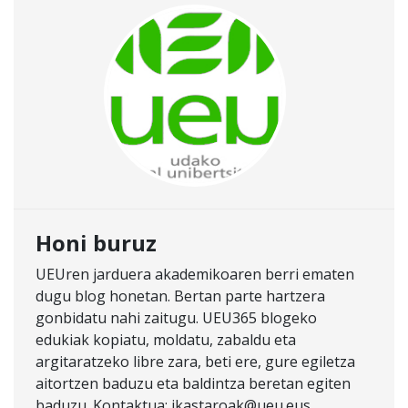
Honi buruz
UEUren jarduera akademikoaren berri ematen
dugu blog honetan. Bertan parte hartzera
gonbidatu nahi zaitugu. UEU365 blogeko
edukiak kopiatu, moldatu, zabaldu eta
argitaratzeko libre zara, beti ere, gure egiletza
aitortzen baduzu eta baldintza beretan egiten
baduzu. Kontaktua: ikastaroak@ueu.eus