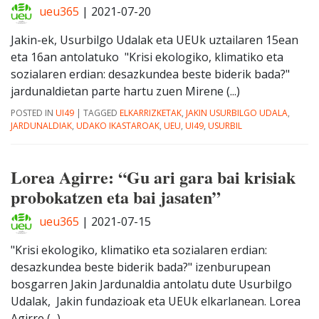
ueu365
|
2021-07-20
Jakin-ek, Usurbilgo Udalak eta UEUk uztailaren 15ean
eta 16an antolatuko "Krisi ekologiko, klimatiko eta
sozialaren erdian: desazkundea beste biderik bada?"
jardunaldietan parte hartu zuen Mirene (...)
POSTED IN
UI49
|
TAGGED
ELKARRIZKETAK
,
JAKIN USURBILGO UDALA
,
JARDUNALDIAK
,
UDAKO IKASTAROAK
,
UEU
,
UI49
,
USURBIL
Lorea Agirre: “Gu ari gara bai krisiak
probokatzen eta bai jasaten”
ueu365
|
2021-07-15
"Krisi ekologiko, klimatiko eta sozialaren erdian:
desazkundea beste biderik bada?" izenburupean
bosgarren Jakin Jardunaldia antolatu dute Usurbilgo
Udalak, Jakin fundazioak eta UEUk elkarlanean. Lorea
Agirre (...)