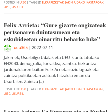
POSTED IN
UI50
|
TAGGED
ELKARRIZKETAK
,
JAKIN
,
UDAKO IKASTAROAK
,
UI50
,
USURBIL
Felix Arrieta: “Gure gizarte ongizateak
pertsonaren duintasunean eta
eskubideetan oinarritu beharko luke”
ueu365
|
2022-07-11
Jakin-ek, Usurbilgo Udalak eta UEU-k antolatutako
EH2040: demografia, lurraldea, zaintza, hizkuntza
jardunaldiaren baitan Felix Arrieta soziologoak eta
zaintza politikoetan adituak hitzaldia eman du
Usurbilen. Zaintza (...)
POSTED IN
UI50
|
TAGGED
ELKARRIZKETAK
,
JAKIN
,
UDAKO IKASTAROAK
,
UI50
,
USURBIL
Lorea Agirre: Ez Europan eta ez Euskal