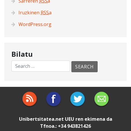
Sarreren
RSS
a
Iruzkinen
RSS
a
WordPress.org
Bilatu
Unibertsitatea.net
UEU
ren ekimena da
Tfnoa.: +34 943821426