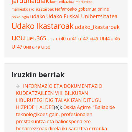
jardunaldiak
komunikazioa
markeskoa
Nafarroako gobernua
online
markeskoako_ikastaroak
udako
Udako Euskal Unibertsitatea
psikologia
Udako Ikastaroak
udako_ikastaroak
ueu
ueu365
ui40
ui41
ui42
UI44
ui46
ui43
ui39
UI47
UI50
ui49
UI48
Iruzkin berriak
INFORMAZIO ETA DOKUMENTAZIO
KUDEATZAILEEN VIII. BILKURAN
LIBURUTEGI DIGITALAK IZAN DITUGU
HIZPIDE | ALDEE
(e)k
Oskia Agirre: “Baliabide
teknologikoez gain, profesionalen
prestakuntza eta balioespena ere
beharrezkoak direla ikusaraztea erronka