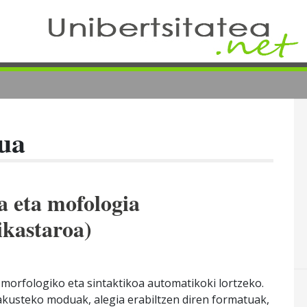
lua
ia eta mofologia
ikastaroa)
 morfologiko eta sintaktikoa automatikoki lortzeko.
kusteko moduak, alegia erabiltzen diren formatuak,