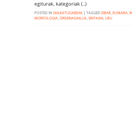
egiturak, kategoriak (...)
POSTED IN
SAILKATUGABEAK
|
TAGGED
EIBAR
,
EUSKARA
,
I
MORFOLOGIA
,
ORDENAGAILUA
,
SINTAXIA
,
UEU