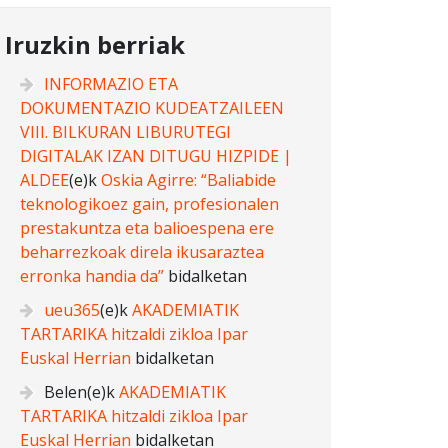
Iruzkin berriak
INFORMAZIO ETA
DOKUMENTAZIO KUDEATZAILEEN
VIII. BILKURAN LIBURUTEGI
DIGITALAK IZAN DITUGU HIZPIDE |
ALDEE
(e)k
Oskia Agirre: “Baliabide
teknologikoez gain, profesionalen
prestakuntza eta balioespena ere
beharrezkoak direla ikusaraztea
erronka handia da”
bidalketan
ueu365
(e)k
AKADEMIATIK
TARTARIKA hitzaldi zikloa Ipar
Euskal Herrian
bidalketan
Belen
(e)k
AKADEMIATIK
TARTARIKA hitzaldi zikloa Ipar
Euskal Herrian
bidalketan