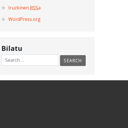
Iruzkinen
RSS
a
WordPress.org
Bilatu