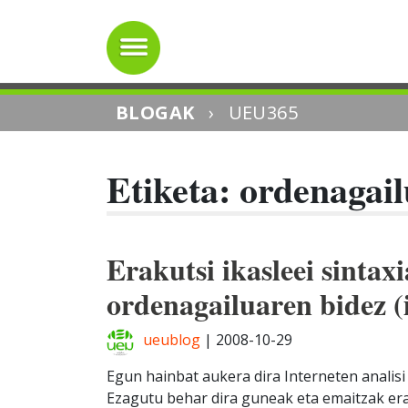
BLOGAK
›
UEU365
Etiketa: ordenagai
Erakutsi ikasleei sintax
ordenagailuaren bidez (
ueublog
|
2008-10-29
Egun hainbat aukera dira Interneten analisi
Ezagutu behar dira guneak eta emaitzak era