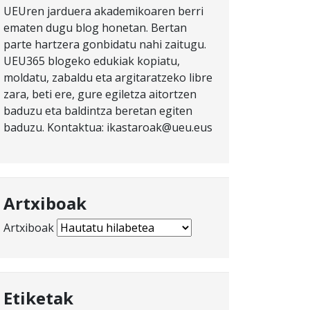
UEUren jarduera akademikoaren berri
ematen dugu blog honetan. Bertan
parte hartzera gonbidatu nahi zaitugu.
UEU365 blogeko edukiak kopiatu,
moldatu, zabaldu eta argitaratzeko libre
zara, beti ere, gure egiletza aitortzen
baduzu eta baldintza beretan egiten
baduzu. Kontaktua: ikastaroak@ueu.eus
Artxiboak
Artxiboak
Etiketak