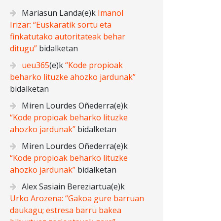
Mariasun Landa
(e)k
Imanol
Irizar: “Euskaratik sortu eta
finkatutako autoritateak behar
ditugu”
bidalketan
ueu365
(e)k
“Kode propioak
beharko lituzke ahozko jardunak”
bidalketan
Miren Lourdes Oñederra
(e)k
“Kode propioak beharko lituzke
ahozko jardunak”
bidalketan
Miren Lourdes Oñederra
(e)k
“Kode propioak beharko lituzke
ahozko jardunak”
bidalketan
Alex Sasiain Bereziartua
(e)k
Urko Arozena: “Gakoa gure barruan
daukagu; estresa barru bakea