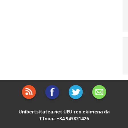
Unibertsitatea.net
UEU
ren ekimena da
Tfnoa.: +34 943821426