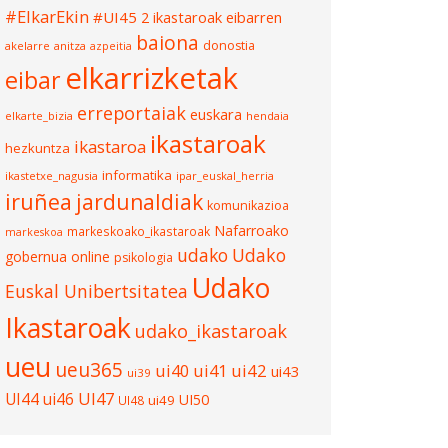
#ElkarEkin
#UI45
2 ikastaroak eibarren
baiona
donostia
akelarre
anitza
azpeitia
elkarrizketak
eibar
erreportaiak
euskara
elkarte_bizia
hendaia
ikastaroak
ikastaroa
hezkuntza
informatika
ikastetxe_nagusia
ipar_euskal_herria
iruñea
jardunaldiak
komunikazioa
Nafarroako
markeskoako_ikastaroak
markeskoa
udako
Udako
gobernua
online
psikologia
Udako
Euskal Unibertsitatea
Ikastaroak
udako_ikastaroak
ueu
ueu365
ui40
ui41
ui42
ui43
ui39
UI47
UI44
ui46
UI50
ui49
UI48