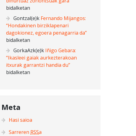
bihurtuaz zoriontsuak gara”
bidalketan
Gontzal
(e)k
Fernando Mijangos:
“Hondakinen birziklapenari
dagokionez, egoera penagarria da”
bidalketan
GorkaAzk
(e)k
Iñigo Gebara:
“Ikasleei gaiak aurkezterakoan
itxurak garrantzi handia du”
bidalketan
Meta
Hasi saioa
Sarreren
RSS
a