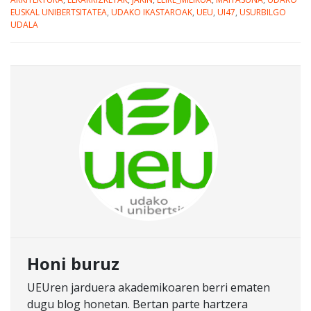
EUSKAL UNIBERTSITATEA
,
UDAKO IKASTAROAK
,
UEU
,
UI47
,
USURBILGO
UDALA
Honi buruz
UEUren jarduera akademikoaren berri ematen
dugu blog honetan. Bertan parte hartzera