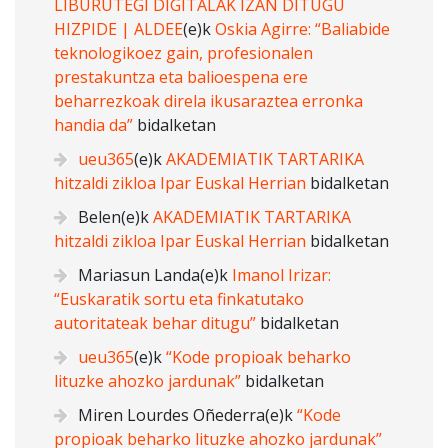
LIBURUTEGI DIGITALAK IZAN DITUGU
HIZPIDE | ALDEE
(e)k
Oskia Agirre: “Baliabide
teknologikoez gain, profesionalen
prestakuntza eta balioespena ere
beharrezkoak direla ikusaraztea erronka
handia da”
bidalketan
ueu365
(e)k
AKADEMIATIK TARTARIKA
hitzaldi zikloa Ipar Euskal Herrian
bidalketan
Belen
(e)k
AKADEMIATIK TARTARIKA
hitzaldi zikloa Ipar Euskal Herrian
bidalketan
Mariasun Landa
(e)k
Imanol Irizar:
“Euskaratik sortu eta finkatutako
autoritateak behar ditugu”
bidalketan
ueu365
(e)k
“Kode propioak beharko
lituzke ahozko jardunak”
bidalketan
Miren Lourdes Oñederra
(e)k
“Kode
propioak beharko lituzke ahozko jardunak”