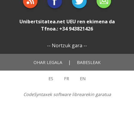
Unibertsitatea.net
UEU
ren ekimena da
Tfnoa.: +34 943821426
--
Nortzuk gara
--
|
OHAR LEGALA
BABESLEAK
ES
FR
EN
CodeSyntaxek software librearekin garatua