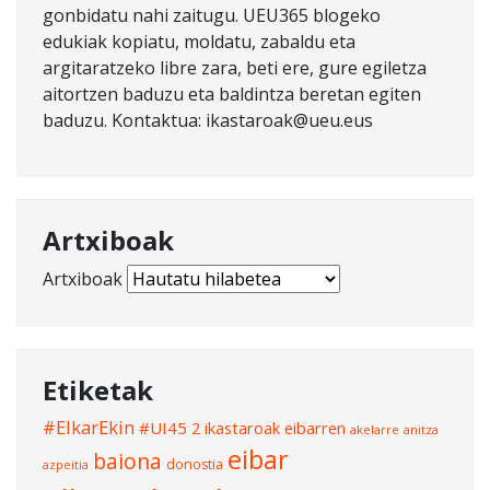
gonbidatu nahi zaitugu. UEU365 blogeko
edukiak kopiatu, moldatu, zabaldu eta
argitaratzeko libre zara, beti ere, gure egiletza
aitortzen baduzu eta baldintza beretan egiten
baduzu. Kontaktua: ikastaroak@ueu.eus
Artxiboak
Artxiboak
Etiketak
#ElkarEkin
#UI45
2 ikastaroak eibarren
akelarre
anitza
eibar
baiona
donostia
azpeitia