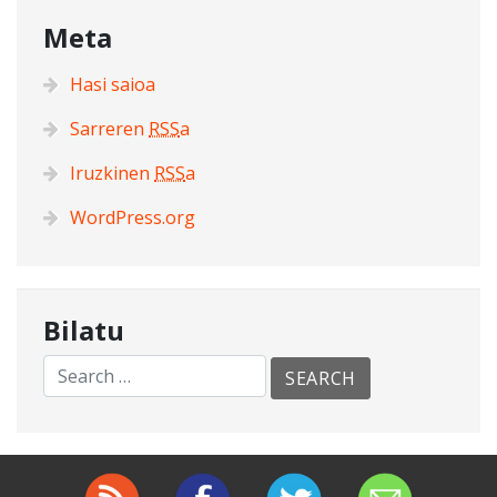
Meta
Hasi saioa
Sarreren
RSS
a
Iruzkinen
RSS
a
WordPress.org
Bilatu