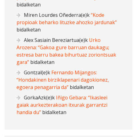
bidalketan
Miren Lourdes Oñederra
(e)k
“Kode
propioak beharko lituzke ahozko jardunak”
bidalketan
Alex Sasiain Bereziartua
(e)k
Urko
Arozena: “Gakoa gure barruan daukagu;
estresa barru bakea bihurtuaz zoriontsuak
gara”
bidalketan
Gontzal
(e)k
Fernando Mijangos:
“Hondakinen birziklapenari dagokionez,
egoera penagarria da”
bidalketan
GorkaAzk
(e)k
Iñigo Gebara: “Ikasleei
gaiak aurkezterakoan itxurak garrantzi
handia du”
bidalketan