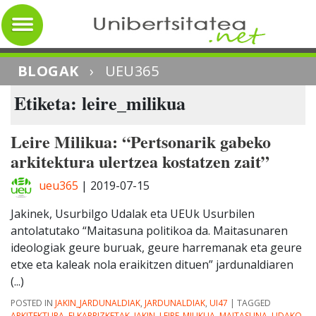
BLOGAK
›
UEU365
Etiketa: leire_milikua
Leire Milikua: “Pertsonarik gabeko
arkitektura ulertzea kostatzen zait”
ueu365
|
2019-07-15
Jakinek, Usurbilgo Udalak eta UEUk Usurbilen
antolatutako “Maitasuna politikoa da. Maitasunaren
ideologiak geure buruak, geure harremanak eta geure
etxe eta kaleak nola eraikitzen dituen” jardunaldiaren
(...)
POSTED IN
JAKIN_JARDUNALDIAK
,
JARDUNALDIAK
,
UI47
|
TAGGED
ARKITEKTURA
,
ELKARRIZKETAK
,
JAKIN
,
LEIRE_MILIKUA
,
MAITASUNA
,
UDAKO