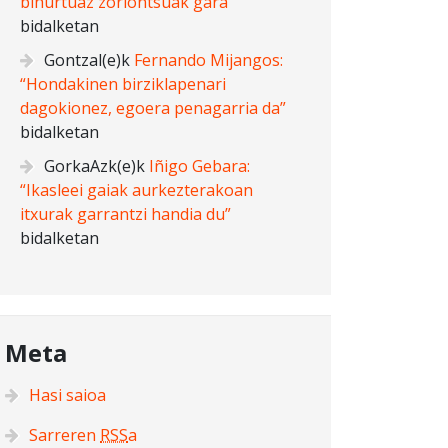
bihurtuaz zoriontsuak gara”
bidalketan
Gontzal
(e)k
Fernando Mijangos:
“Hondakinen birziklapenari
dagokionez, egoera penagarria da”
bidalketan
GorkaAzk
(e)k
Iñigo Gebara:
“Ikasleei gaiak aurkezterakoan
itxurak garrantzi handia du”
bidalketan
Meta
Hasi saioa
Sarreren
RSS
a