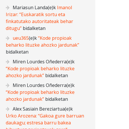
Mariasun Landa
(e)k
Imanol
Irizar: “Euskaratik sortu eta
finkatutako autoritateak behar
ditugu”
bidalketan
ueu365
(e)k
“Kode propioak
beharko lituzke ahozko jardunak”
bidalketan
Miren Lourdes Oñederra
(e)k
“Kode propioak beharko lituzke
ahozko jardunak”
bidalketan
Miren Lourdes Oñederra
(e)k
“Kode propioak beharko lituzke
ahozko jardunak”
bidalketan
Alex Sasiain Bereziartua
(e)k
Urko Arozena: “Gakoa gure barruan
daukagu; estresa barru bakea