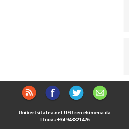
Unibertsitatea.net
UEU
ren ekimena da
Tfnoa.: +34 943821426