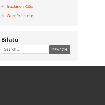
Iruzkinen
RSS
a
WordPress.org
Bilatu