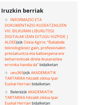
Iruzkin berriak
INFORMAZIO ETA
DOKUMENTAZIO KUDEATZAILEEN
VIII. BILKURAN LIBURUTEGI
DIGITALAK IZAN DITUGU HIZPIDE |
ALDEE
(e)k
Oskia Agirre: “Baliabide
teknologikoez gain, profesionalen
prestakuntza eta balioespena ere
beharrezkoak direla ikusaraztea
erronka handia da”
bidalketan
ueu365
(e)k
AKADEMIATIK
TARTARIKA hitzaldi zikloa Ipar
Euskal Herrian
bidalketan
Belen
(e)k
AKADEMIATIK
TARTARIKA hitzaldi zikloa Ipar
Euskal Herrian
bidalketan