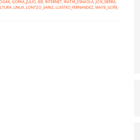
OGAK
,
GORKA_JULIO
,
IEB
,
INTERNET
,
IRATXE_ESNAOLA
,
JOSI_SIERRA
,
LTURA
,
LINUX
,
LONTZO_SAINZ
,
LUISTXO_FERNANDEZ
,
MAITE_GOÑI
,