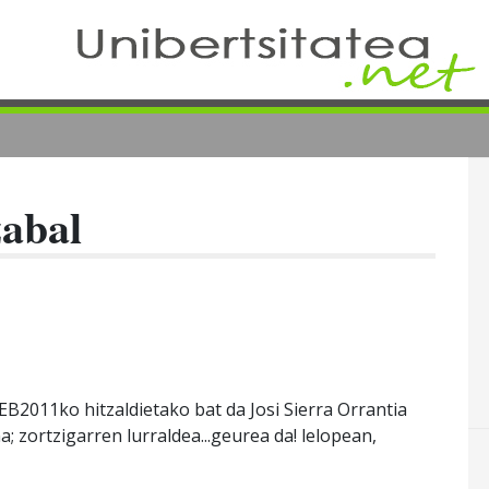
zabal
B2011ko hitzaldietako bat da Josi Sierra Orrantia
 zortzigarren lurraldea...geurea da! lelopean,