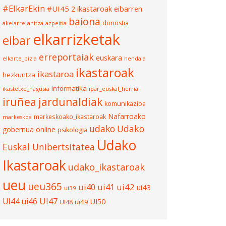
#ElkarEkin
#UI45
2 ikastaroak eibarren
baiona
donostia
akelarre
anitza
azpeitia
elkarrizketak
eibar
erreportaiak
euskara
elkarte_bizia
hendaia
ikastaroak
ikastaroa
hezkuntza
informatika
ikastetxe_nagusia
ipar_euskal_herria
iruñea
jardunaldiak
komunikazioa
Nafarroako
markeskoako_ikastaroak
markeskoa
udako
Udako
gobernua
online
psikologia
Udako
Euskal Unibertsitatea
Ikastaroak
udako_ikastaroak
ueu
ueu365
ui40
ui41
ui42
ui43
ui39
UI47
UI44
ui46
UI50
ui49
UI48