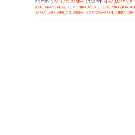
POSTED IN
SAILKATUGABEAK
|
TAGGED
ALAIA_MARTIN
,
BL
JOXE_ARANZABAL
,
KOMUNIKABIDEAK
,
KOMUNIKAZIOA
,
KU
SAREA
,
UEU
,
WEB_2 0
,
WIKIAK
,
ZORTZIGARREN_LURRALDEA