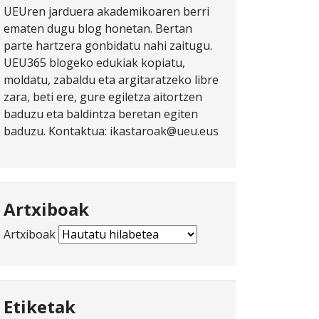
UEUren jarduera akademikoaren berri
ematen dugu blog honetan. Bertan
parte hartzera gonbidatu nahi zaitugu.
UEU365 blogeko edukiak kopiatu,
moldatu, zabaldu eta argitaratzeko libre
zara, beti ere, gure egiletza aitortzen
baduzu eta baldintza beretan egiten
baduzu. Kontaktua: ikastaroak@ueu.eus
Artxiboak
Artxiboak
Etiketak