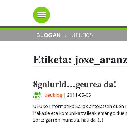
BLOGAK
›
UEU365
Etiketa: joxe_aran
8gnlurld…geurea da!
ueublog
|
2011-05-05
UEUko Informatika Sailak antolatzen duen IE
irakasle eta komunikatzaileak emango duena;
zortzigarren mundua, hau da, (...)