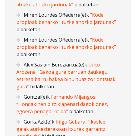
lituzke ahozko jardunak”
bidalketan
Miren Lourdes Oñederra
(e)k
“Kode
propioak beharko lituzke ahozko jardunak”
bidalketan
Miren Lourdes Oñederra
(e)k
“Kode
propioak beharko lituzke ahozko jardunak”
bidalketan
Alex Sasiain Bereziartua
(e)k
Urko
Arozena: “Gakoa gure barruan daukagu;
estresa barru bakea bihurtuaz zoriontsuak
gara”
bidalketan
Gontzal
(e)k
Fernando Mijangos:
“Hondakinen birziklapenari dagokionez,
egoera penagarria da”
bidalketan
GorkaAzk
(e)k
Iñigo Gebara: “Ikasleei
gaiak aurkezterakoan itxurak garrantzi