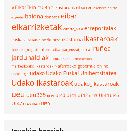
#ElkarEkin
#UI45
2 ikastaroak eibarren
akelarre
anitza
eibar
baiona
donostia
azpeitia
elkarrizketak
erreportaiak
elkarte_bizia
ikastaroak
ikastaroa
euskara
hezkuntza
hendaia
iruñea
informatika
ikastetxe_nagusia
ipar_euskal_herria
jardunaldiak
komunikazioa
markeskoa
Nafarroako gobernua
online
markeskoako_ikastaroak
udako
Udako Euskal Unibertsitatea
psikologia
Udako Ikastaroak
udako_ikastaroak
ueu
ueu365
ui40
ui41
ui42
UI44
ui46
ui43
ui39
UI47
UI50
ui49
UI48
Iruzkin berriak