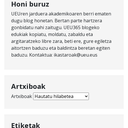
Honi buruz
UEUren jarduera akademikoaren berri ematen
dugu blog honetan. Bertan parte hartzera
gonbidatu nahi zaitugu. UEU365 blogeko
edukiak kopiatu, moldatu, zabaldu eta
argitaratzeko libre zara, beti ere, gure egiletza
aitortzen baduzu eta baldintza beretan egiten
baduzu. Kontaktua: ikastaroak@ueu.eus
Artxiboak
Artxiboak
Etiketak