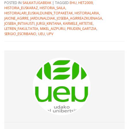
POSTED IN
SAILKATUGABEAK
|
TAGGED
EHU
,
HET2009
,
HISTORIA_EUSKARAZ
,
HISTORIA_SAILA
,
HISTORIALARI_EUSKALDUNEN_TOPAKETAK
,
HISTORIALARIA
,
JAIONE_AGIRRE
,
JARDUNALDIAK
,
JOSEBA_AGIRREAZKUENAGA
,
JOSEBA_INTXAUSTI
,
JURGI_KINTANA
,
KARMELE_ARTETXE
,
LETREN_FAKULTATEA
,
MIKEL_AIZPURU
,
PRUDEN_GARTZIA
,
SERGIO_ESCRIBANO
,
UEU
,
UPV