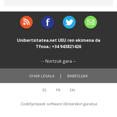
Unibertsitatea.net
UEU
ren ekimena da
Tfnoa.: +34 943821426
--
Nortzuk gara
--
|
OHAR LEGALA
BABESLEAK
ES
FR
EN
CodeSyntaxek software librearekin garatua