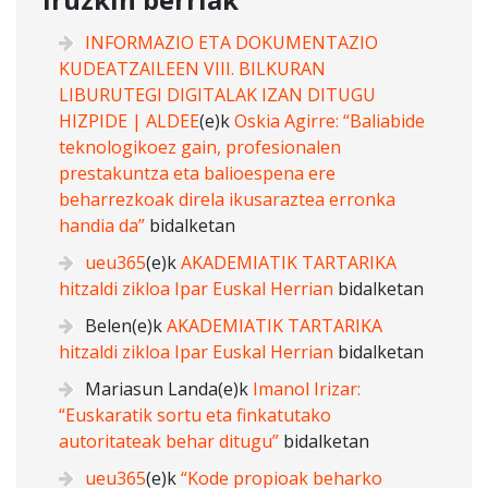
INFORMAZIO ETA DOKUMENTAZIO
KUDEATZAILEEN VIII. BILKURAN
LIBURUTEGI DIGITALAK IZAN DITUGU
HIZPIDE | ALDEE
(e)k
Oskia Agirre: “Baliabide
teknologikoez gain, profesionalen
prestakuntza eta balioespena ere
beharrezkoak direla ikusaraztea erronka
handia da”
bidalketan
ueu365
(e)k
AKADEMIATIK TARTARIKA
hitzaldi zikloa Ipar Euskal Herrian
bidalketan
Belen
(e)k
AKADEMIATIK TARTARIKA
hitzaldi zikloa Ipar Euskal Herrian
bidalketan
Mariasun Landa
(e)k
Imanol Irizar:
“Euskaratik sortu eta finkatutako
autoritateak behar ditugu”
bidalketan
ueu365
(e)k
“Kode propioak beharko