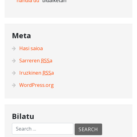
handia du”
bidalketan
Meta
Hasi saioa
Sarreren
RSS
a
Iruzkinen
RSS
a
WordPress.org
Bilatu