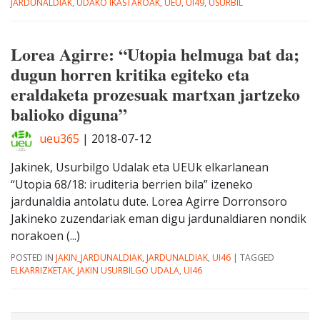
JARDUNALDIAK
,
UDAKO IKASTAROAK
,
UEU
,
UI49
,
USURBIL
Lorea Agirre: “Utopia helmuga bat da;
dugun horren kritika egiteko eta
eraldaketa prozesuak martxan jartzeko
balioko diguna”
ueu365
|
2018-07-12
Jakinek, Usurbilgo Udalak eta UEUk elkarlanean
“Utopia 68/18: iruditeria berrien bila” izeneko
jardunaldia antolatu dute. Lorea Agirre Dorronsoro
Jakineko zuzendariak eman digu jardunaldiaren nondik
norakoen (...)
POSTED IN
JAKIN_JARDUNALDIAK
,
JARDUNALDIAK
,
UI46
|
TAGGED
ELKARRIZKETAK
,
JAKIN USURBILGO UDALA
,
UI46