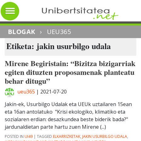
BLOGAK
›
UEU365
Etiketa: jakin usurbilgo udala
Mirene Begiristain: “Bizitza bizigarriak
egiten dituzten proposamenak planteatu
behar ditugu”
ueu365
|
2021-07-20
Jakin-ek, Usurbilgo Udalak eta UEUk uztailaren 15ean
eta 16an antolatuko "Krisi ekologiko, klimatiko eta
sozialaren erdian: desazkundea beste biderik bada?"
jardunaldietan parte hartu zuen Mirene (...)
POSTED IN
UI49
|
TAGGED
ELKARRIZKETAK
,
JAKIN USURBILGO UDALA
,