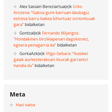
Alex Sasiain Bereziartua
(e)k
Urko
Arozena: “Gakoa gure barruan daukagu;
estresa barru bakea bihurtuaz zoriontsuak
gara”
bidalketan
Gontzal
(e)k
Fernando Mijangos:
“Hondakinen birziklapenari dagokionez,
egoera penagarria da”
bidalketan
GorkaAzk
(e)k
Iñigo Gebara: “Ikasleei
gaiak aurkezterakoan itxurak garrantzi
handia du”
bidalketan
Meta
Hasi saioa