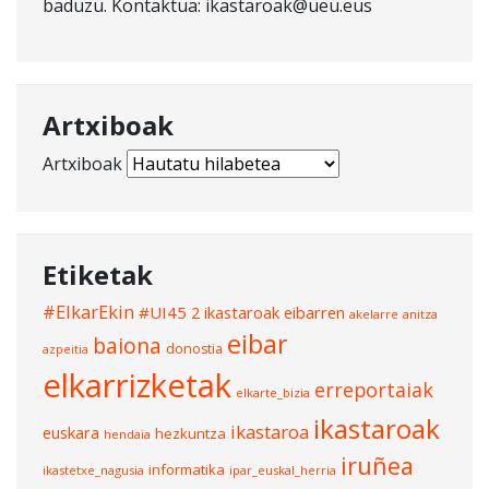
baduzu. Kontaktua: ikastaroak@ueu.eus
Artxiboak
Artxiboak
Etiketak
#ElkarEkin
#UI45
2 ikastaroak eibarren
akelarre
anitza
eibar
baiona
donostia
azpeitia
elkarrizketak
erreportaiak
elkarte_bizia
ikastaroak
ikastaroa
euskara
hezkuntza
hendaia
iruñea
informatika
ikastetxe_nagusia
ipar_euskal_herria