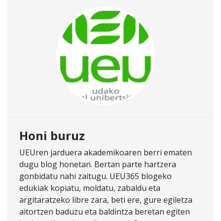
Honi buruz
UEUren jarduera akademikoaren berri ematen
dugu blog honetan. Bertan parte hartzera
gonbidatu nahi zaitugu. UEU365 blogeko
edukiak kopiatu, moldatu, zabaldu eta
argitaratzeko libre zara, beti ere, gure egiletza
aitortzen baduzu eta baldintza beretan egiten