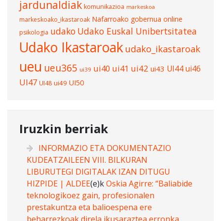
jardunaldiak
komunikazioa
markeskoa
Nafarroako gobernua
online
markeskoako_ikastaroak
udako
Udako Euskal Unibertsitatea
psikologia
Udako Ikastaroak
udako_ikastaroak
ueu
ueu365
ui40
ui41
ui42
UI44
ui46
ui43
ui39
UI47
UI50
ui49
UI48
Iruzkin berriak
INFORMAZIO ETA DOKUMENTAZIO
KUDEATZAILEEN VIII. BILKURAN
LIBURUTEGI DIGITALAK IZAN DITUGU
HIZPIDE | ALDEE
(e)k
Oskia Agirre: “Baliabide
teknologikoez gain, profesionalen
prestakuntza eta balioespena ere
beharrezkoak direla ikusaraztea erronka