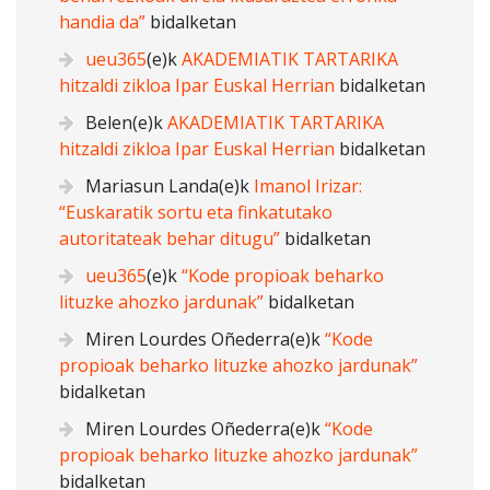
handia da”
bidalketan
ueu365
(e)k
AKADEMIATIK TARTARIKA
hitzaldi zikloa Ipar Euskal Herrian
bidalketan
Belen
(e)k
AKADEMIATIK TARTARIKA
hitzaldi zikloa Ipar Euskal Herrian
bidalketan
Mariasun Landa
(e)k
Imanol Irizar:
“Euskaratik sortu eta finkatutako
autoritateak behar ditugu”
bidalketan
ueu365
(e)k
“Kode propioak beharko
lituzke ahozko jardunak”
bidalketan
Miren Lourdes Oñederra
(e)k
“Kode
propioak beharko lituzke ahozko jardunak”
bidalketan
Miren Lourdes Oñederra
(e)k
“Kode
propioak beharko lituzke ahozko jardunak”
bidalketan