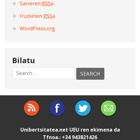
Sarreren
RSS
a
Iruzkinen
RSS
a
WordPress.org
Bilatu
Unibertsitatea.net
UEU
ren ekimena da
Tfnoa.: +34 943821426