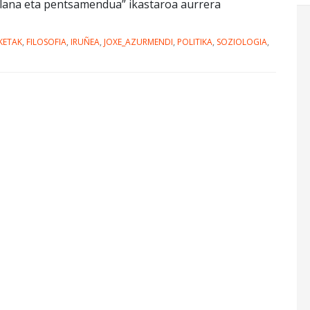
n lana eta pentsamendua” ikastaroa aurrera
KETAK
,
FILOSOFIA
,
IRUÑEA
,
JOXE_AZURMENDI
,
POLITIKA
,
SOZIOLOGIA
,