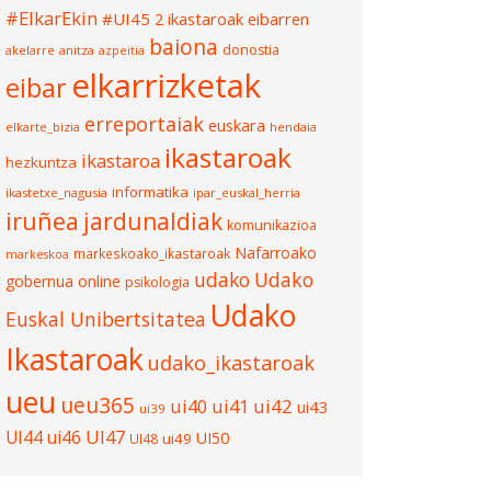
#ElkarEkin
#UI45
2 ikastaroak eibarren
baiona
donostia
akelarre
anitza
azpeitia
elkarrizketak
eibar
erreportaiak
euskara
elkarte_bizia
hendaia
ikastaroak
ikastaroa
hezkuntza
informatika
ikastetxe_nagusia
ipar_euskal_herria
iruñea
jardunaldiak
komunikazioa
Nafarroako
markeskoako_ikastaroak
markeskoa
udako
Udako
gobernua
online
psikologia
Udako
Euskal Unibertsitatea
Ikastaroak
udako_ikastaroak
ueu
ueu365
ui40
ui41
ui42
ui43
ui39
UI47
UI44
ui46
UI50
ui49
UI48