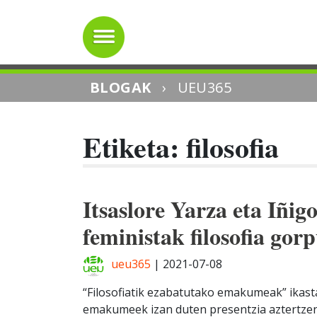
BLOGAK
›
UEU365
Etiketa: filosofia
Itsaslore Yarza eta Iñi
feministak filosofia gor
ueu365
|
2021-07-08
“Filosofiatik ezabatutako emakumeak” ikasta
emakumeek izan duten presentzia aztertzen