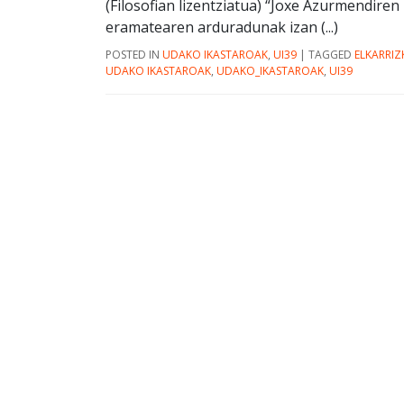
(Filosofian lizentziatua) “Joxe Azurmendire
eramatearen arduradunak izan (...)
POSTED IN
UDAKO IKASTAROAK
,
UI39
|
TAGGED
ELKARRIZ
UDAKO IKASTAROAK
,
UDAKO_IKASTAROAK
,
UI39