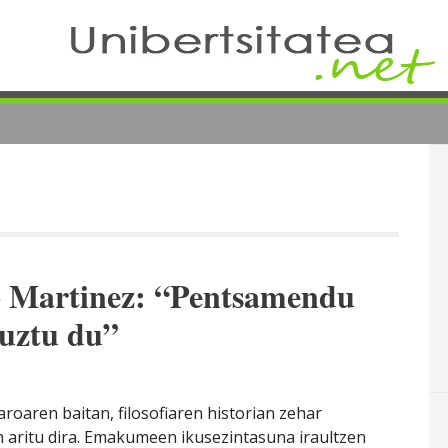
go Martinez: “Pentsamendu
puztu du”
roaren baitan, filosofiaren historian zehar
 aritu dira. Emakumeen ikusezintasuna iraultzen