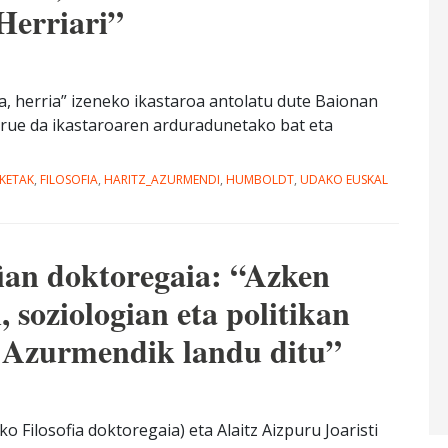
Herriari”
a, herria” izeneko ikastaroa antolatu dute Baionan
Arrue da ikastaroaren arduradunetako bat eta
ZKETAK
,
FILOSOFIA
,
HARITZ_AZURMENDI
,
HUMBOLDT
,
UDAKO EUSKAL
fian doktoregaia: “Azken
 soziologian eta politikan
k Azurmendik landu ditu”
 Filosofia doktoregaia) eta Alaitz Aizpuru Joaristi