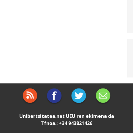
Unibertsitatea.net
UEU
ren ekimena da
Tfnoa.: +34 943821426