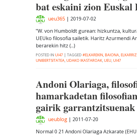
bat eskaini zion Euskal 
ueu365
|
2019-07-02
"W. von Humboldt gurean: hizkuntza, kultur
UEUko filosofia sailetik. Haritz Azurmendi 
berarekin hitz (...)
POSTED IN
UI47
|
TAGGED
#ELKAREKIN
,
BAIONA
,
ELKARRI
UNIBERTSITATEA
,
UDAKO IKASTAROAK
,
UEU
,
UI47
Andoni Olariaga, filoso
hamarkadetan filosofian,
gairik garrantzitsuena
ueublog
|
2011-07-20
Normal 0 21 Andoni Olariaga Azkarate (EHUko