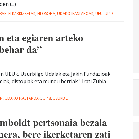
n (...)
IBAR
,
ELKARRIZKETAK
,
FILOSOFIA
,
UDAKO IKASTAROAK
,
UEU
,
UI49
n eta egiaren arteko
behar da”
en UEUk, Usurbilgo Udalak eta Jakin Fundazioak
iak, distopiak eta mundu berriak". Irati Zubia
IN
,
UDAKO IKASTAROAK
,
UI48
,
USURBIL
boldt pertsonaia bezala
nera, bere ikerketaren zati