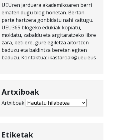
UEUren jarduera akademikoaren berri
ematen dugu blog honetan. Bertan
parte hartzera gonbidatu nahi zaitugu.
UEU365 blogeko edukiak kopiatu,
moldatu, zabaldu eta argitaratzeko libre
zara, beti ere, gure egiletza aitortzen
baduzu eta baldintza beretan egiten
baduzu. Kontaktua: ikastaroak@ueu.eus
Artxiboak
Artxiboak
Etiketak