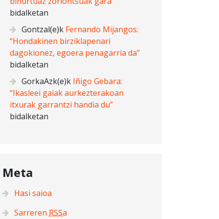
bihurtuaz zoriontsuak gara”
bidalketan
Gontzal
(e)k
Fernando Mijangos:
“Hondakinen birziklapenari
dagokionez, egoera penagarria da”
bidalketan
GorkaAzk
(e)k
Iñigo Gebara:
“Ikasleei gaiak aurkezterakoan
itxurak garrantzi handia du”
bidalketan
Meta
Hasi saioa
Sarreren
RSS
a