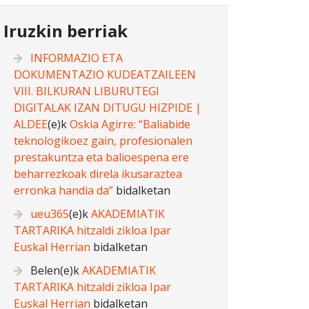
Iruzkin berriak
INFORMAZIO ETA
DOKUMENTAZIO KUDEATZAILEEN
VIII. BILKURAN LIBURUTEGI
DIGITALAK IZAN DITUGU HIZPIDE |
ALDEE
(e)k
Oskia Agirre: “Baliabide
teknologikoez gain, profesionalen
prestakuntza eta balioespena ere
beharrezkoak direla ikusaraztea
erronka handia da”
bidalketan
ueu365
(e)k
AKADEMIATIK
TARTARIKA hitzaldi zikloa Ipar
Euskal Herrian
bidalketan
Belen
(e)k
AKADEMIATIK
TARTARIKA hitzaldi zikloa Ipar
Euskal Herrian
bidalketan