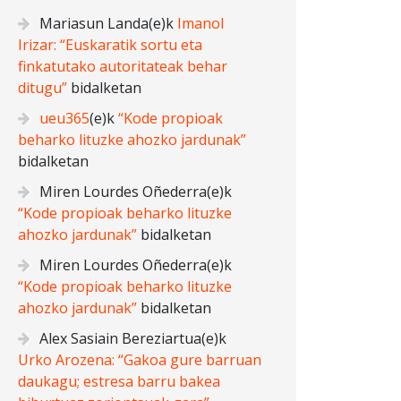
Mariasun Landa
(e)k
Imanol
Irizar: “Euskaratik sortu eta
finkatutako autoritateak behar
ditugu”
bidalketan
ueu365
(e)k
“Kode propioak
beharko lituzke ahozko jardunak”
bidalketan
Miren Lourdes Oñederra
(e)k
“Kode propioak beharko lituzke
ahozko jardunak”
bidalketan
Miren Lourdes Oñederra
(e)k
“Kode propioak beharko lituzke
ahozko jardunak”
bidalketan
Alex Sasiain Bereziartua
(e)k
Urko Arozena: “Gakoa gure barruan
daukagu; estresa barru bakea