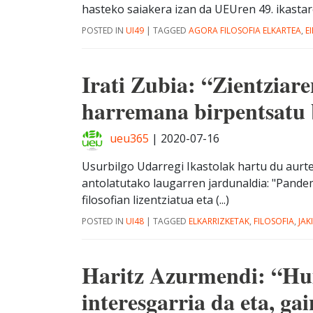
hasteko saiakera izan da UEUren 49. ikastaroe
POSTED IN
UI49
|
TAGGED
AGORA FILOSOFIA ELKARTEA
,
E
Irati Zubia: “Zientziare
harremana birpentsatu 
ueu365
|
2020-07-16
Usurbilgo Udarregi Ikastolak hartu du aurt
antolatutako laugarren jardunaldia: "Pandem
filosofian lizentziatua eta (...)
POSTED IN
UI48
|
TAGGED
ELKARRIZKETAK
,
FILOSOFIA
,
JAK
Haritz Azurmendi: “Hum
interesgarria da eta, gai