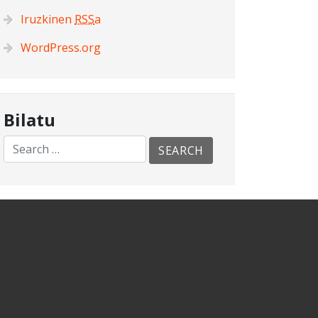
Iruzkinen
RSS
a
WordPress.org
Bilatu