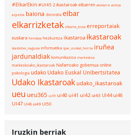
#ElkarEkin
#UI45
2 ikastaroak eibarren
akelarre
anitza
eibar
baiona
donostia
azpeitia
elkarrizketak
erreportaiak
elkarte_bizia
ikastaroak
ikastaroa
euskara
hezkuntza
hendaia
iruñea
informatika
ikastetxe_nagusia
ipar_euskal_herria
jardunaldiak
komunikazioa
markeskoa
Nafarroako gobernua
online
markeskoako_ikastaroak
udako
Udako Euskal Unibertsitatea
psikologia
Udako Ikastaroak
udako_ikastaroak
ueu
ueu365
ui40
ui41
ui42
UI44
ui46
ui43
ui39
UI47
UI50
ui49
UI48
Iruzkin berriak