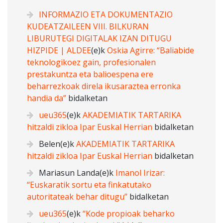
INFORMAZIO ETA DOKUMENTAZIO
KUDEATZAILEEN VIII. BILKURAN
LIBURUTEGI DIGITALAK IZAN DITUGU
HIZPIDE | ALDEE
(e)k
Oskia Agirre: “Baliabide
teknologikoez gain, profesionalen
prestakuntza eta balioespena ere
beharrezkoak direla ikusaraztea erronka
handia da”
bidalketan
ueu365
(e)k
AKADEMIATIK TARTARIKA
hitzaldi zikloa Ipar Euskal Herrian
bidalketan
Belen
(e)k
AKADEMIATIK TARTARIKA
hitzaldi zikloa Ipar Euskal Herrian
bidalketan
Mariasun Landa
(e)k
Imanol Irizar:
“Euskaratik sortu eta finkatutako
autoritateak behar ditugu”
bidalketan
ueu365
(e)k
“Kode propioak beharko