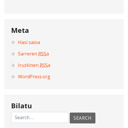
Meta
Hasi saioa
Sarreren
RSS
a
Iruzkinen
RSS
a
WordPress.org
Bilatu