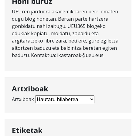
Honi buruz
UEUren jarduera akademikoaren berri ematen
dugu blog honetan. Bertan parte hartzera
gonbidatu nahi zaitugu. UEU365 blogeko
edukiak kopiatu, moldatu, zabaldu eta
argitaratzeko libre zara, beti ere, gure egiletza
aitortzen baduzu eta baldintza beretan egiten
baduzu. Kontaktua: ikastaroak@ueu.eus
Artxiboak
Artxiboak
Etiketak