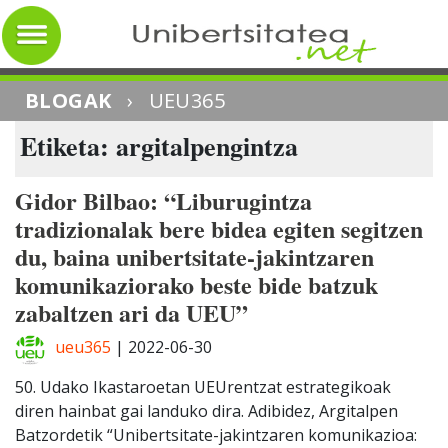
BLOGAK
›
UEU365
Etiketa: argitalpengintza
Gidor Bilbao: “Liburugintza
tradizionalak bere bidea egiten segitzen
du, baina unibertsitate-jakintzaren
komunikaziorako beste bide batzuk
zabaltzen ari da UEU”
ueu365
|
2022-06-30
50. Udako Ikastaroetan UEUrentzat estrategikoak
diren hainbat gai landuko dira. Adibidez, Argitalpen
Batzordetik “Unibertsitate-jakintzaren komunikazioa: