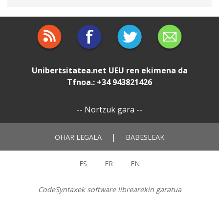
Unibertsitatea.net
UEU
ren ekimena da
Tfnoa.: +34 943821426
--
Nortzuk gara
--
|
OHAR LEGALA
BABESLEAK
ES
FR
EN
CodeSyntaxek software librearekin garatua