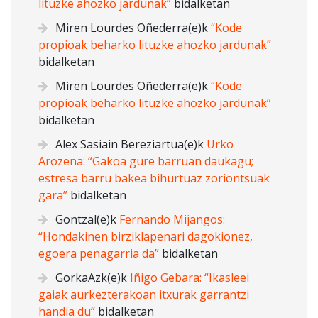
lituzke ahozko jardunak”
bidalketan
Miren Lourdes Oñederra
(e)k
“Kode
propioak beharko lituzke ahozko jardunak”
bidalketan
Miren Lourdes Oñederra
(e)k
“Kode
propioak beharko lituzke ahozko jardunak”
bidalketan
Alex Sasiain Bereziartua
(e)k
Urko
Arozena: “Gakoa gure barruan daukagu;
estresa barru bakea bihurtuaz zoriontsuak
gara”
bidalketan
Gontzal
(e)k
Fernando Mijangos:
“Hondakinen birziklapenari dagokionez,
egoera penagarria da”
bidalketan
GorkaAzk
(e)k
Iñigo Gebara: “Ikasleei
gaiak aurkezterakoan itxurak garrantzi
handia du”
bidalketan