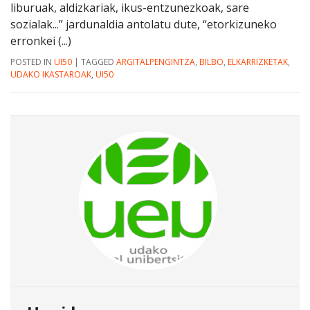
liburuak, aldizkariak, ikus-entzunezkoak, sare
sozialak...” jardunaldia antolatu dute, “etorkizuneko
erronkei (...)
POSTED IN
UI50
|
TAGGED
ARGITALPENGINTZA
,
BILBO
,
ELKARRIZKETAK
,
UDAKO IKASTAROAK
,
UI50