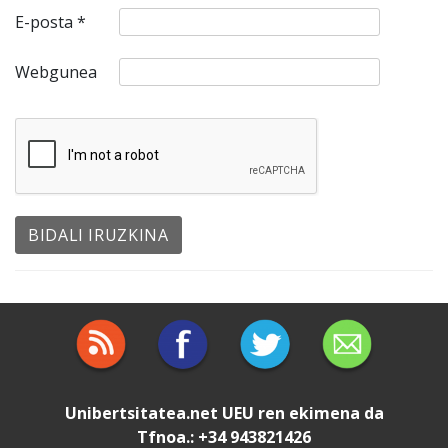
E-posta
*
Webgunea
Unibertsitatea.net
UEU
ren ekimena da
Tfnoa.: +34 943821426