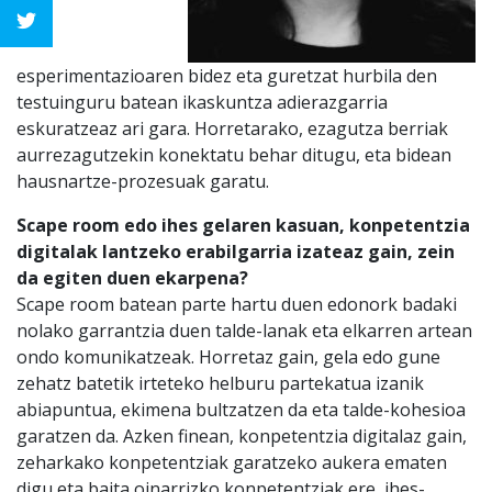
esperimentazioaren bidez eta guretzat hurbila den
testuinguru batean ikaskuntza adierazgarria
eskuratzeaz ari gara. Horretarako, ezagutza berriak
aurrezagutzekin konektatu behar ditugu, eta bidean
hausnartze-prozesuak garatu.
Scape room edo ihes gelaren kasuan, konpetentzia
digitalak lantzeko erabilgarria izateaz gain, zein
da egiten duen ekarpena?
Scape room batean parte hartu duen edonork badaki
nolako garrantzia duen talde-lanak eta elkarren artean
ondo komunikatzeak. Horretaz gain, gela edo gune
zehatz batetik irteteko helburu partekatua izanik
abiapuntua, ekimena bultzatzen da eta talde-kohesioa
garatzen da. Azken finean, konpetentzia digitalaz gain,
zeharkako konpetentziak garatzeko aukera ematen
digu eta baita oinarrizko konpetentziak ere, ihes-