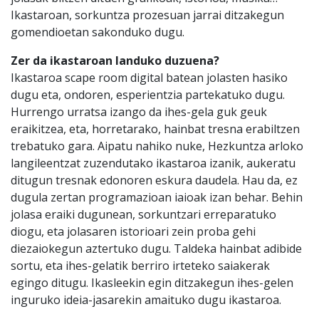
Ikastaroan, sorkuntza prozesuan jarrai ditzakegun
gomendioetan sakonduko dugu.
Zer da ikastaroan landuko duzuena?
Ikastaroa scape room digital batean jolasten hasiko
dugu eta, ondoren, esperientzia partekatuko dugu.
Hurrengo urratsa izango da ihes-gela guk geuk
eraikitzea, eta, horretarako, hainbat tresna erabiltzen
trebatuko gara. Aipatu nahiko nuke, Hezkuntza arloko
langileentzat zuzendutako ikastaroa izanik, aukeratu
ditugun tresnak edonoren eskura daudela. Hau da, ez
dugula zertan programazioan iaioak izan behar. Behin
jolasa eraiki dugunean, sorkuntzari erreparatuko
diogu, eta jolasaren istorioari zein proba gehi
diezaiokegun aztertuko dugu. Taldeka hainbat adibide
sortu, eta ihes-gelatik berriro irteteko saiakerak
egingo ditugu. Ikasleekin egin ditzakegun ihes-gelen
inguruko ideia-jasarekin amaituko dugu ikastaroa.