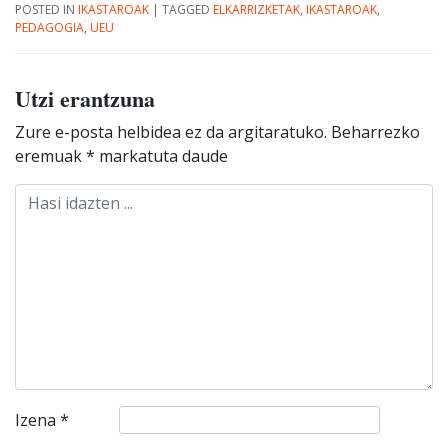
POSTED IN
IKASTAROAK
|
TAGGED
ELKARRIZKETAK
,
IKASTAROAK
,
PEDAGOGIA
,
UEU
Utzi erantzuna
Zure e-posta helbidea ez da argitaratuko.
Beharrezko
eremuak
*
markatuta daude
Izena
*