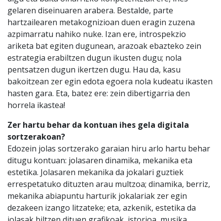
gelaren diseinuaren arabera. Bestalde, parte
hartzailearen metakognizioan duen eragin zuzena
azpimarratu nahiko nuke. Izan ere, introspekzio
ariketa bat egiten dugunean, arazoak ebazteko zein
estrategia erabiltzen dugun ikusten dugu; nola
pentsatzen dugun ikertzen dugu. Hau da, kasu
bakoitzean zer egin edota egoera nola kudeatu ikasten
hasten gara. Eta, batez ere: zein dibertigarria den
horrela ikastea!
Zer hartu behar da kontuan ihes gela digitala
sortzerakoan?
Edozein jolas sortzerako garaian hiru arlo hartu behar
ditugu kontuan: jolasaren dinamika, mekanika eta
estetika. Jolasaren mekanika da jokalari guztiek
errespetatuko dituzten arau multzoa; dinamika, berriz,
mekanika abiapuntu harturik jokalariak zer egin
dezakeen izango litzateke; eta, azkenik, estetika da
jolasak biltzen dituen grafikoak, istorioa, musika…