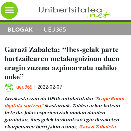
BLOGAK
›
UEU365
Garazi Zabaleta: “Ihes-gelak parte
hartzailearen metakognizioan duen
eragin zuzena azpimarratu nahiko
nuke”
ueu365
|
2022-02-07
Arrakasta izan du UEUk antolatutako
“Scape Room
digitala sortzen”
ikastaroak. Taldea azkar batean
bete da. Jolas esperientziak modan dauden
garaiotan, ihes gelek hezkuntzan egin dezaketen
ekarpenaren berri jakin asmoz,
Garazi Zabaleta