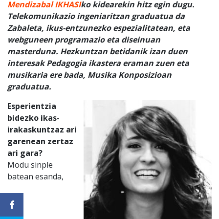
Mendizabal
IKHASI
ko kidearekin hitz egin dugu.
Telekomunikazio ingeniaritzan graduatua da
Zabaleta, ikus-entzunezko espezialitatean, eta
webguneen programazio eta diseinuan
masterduna. Hezkuntzan betidanik izan duen
interesak Pedagogia ikastera eraman zuen eta
musikaria ere bada, Musika Konposizioan
graduatua.
Esperientzia
bidezko ikas-
irakaskuntzaz ari
garenean zertaz
ari gara?
Modu sinple
batean esanda,