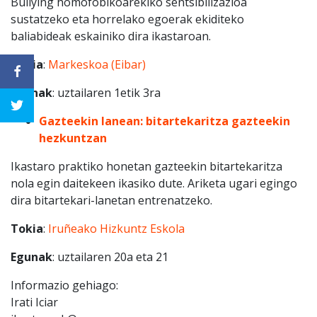
Bullying homofobikoarekiko sentsibilizazioa
sustatzeko eta horrelako egoerak ekiditeko
baliabideak eskainiko dira ikastaroan.
Tokia
:
Markeskoa (Eibar)
Egunak
: uztailaren 1etik 3ra
Gazteekin lanean: bitartekaritza gazteekin
hezkuntzan
Ikastaro praktiko honetan gazteekin bitartekaritza
nola egin daitekeen ikasiko dute. Ariketa ugari egingo
dira bitartekari-lanetan entrenatzeko.
Tokia
:
Iruñeako Hizkuntz Eskola
Egunak
: uztailaren 20a eta 21
Informazio gehiago:
Irati Iciar