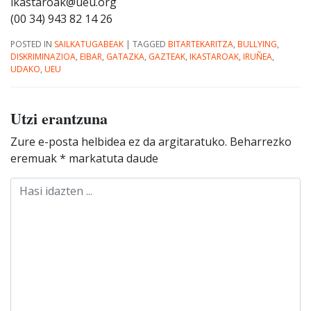
ikastaroak@ueu.org
(00 34) 943 82 14 26
POSTED IN
SAILKATUGABEAK
|
TAGGED
BITARTEKARITZA
,
BULLYING
,
DISKRIMINAZIOA
,
EIBAR
,
GATAZKA
,
GAZTEAK
,
IKASTAROAK
,
IRUÑEA
,
UDAKO
,
UEU
Utzi erantzuna
Zure e-posta helbidea ez da argitaratuko.
Beharrezko
eremuak
*
markatuta daude