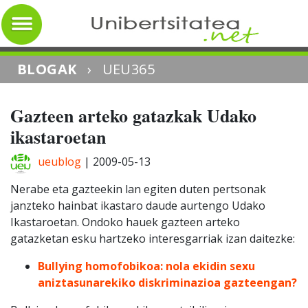
BLOGAK
›
UEU365
Gazteen arteko gatazkak Udako
ikastaroetan
ueublog
|
2009-05-13
Nerabe eta gazteekin lan egiten duten pertsonak
janzteko hainbat ikastaro daude aurtengo Udako
Ikastaroetan. Ondoko hauek gazteen arteko
gatazketan esku hartzeko interesgarriak izan daitezke:
Bullying homofobikoa: nola ekidin sexu
aniztasunarekiko diskriminazioa gazteengan?