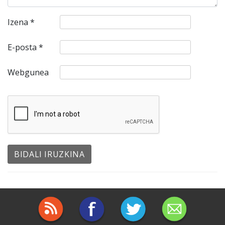
Izena
*
E-posta
*
Webgunea