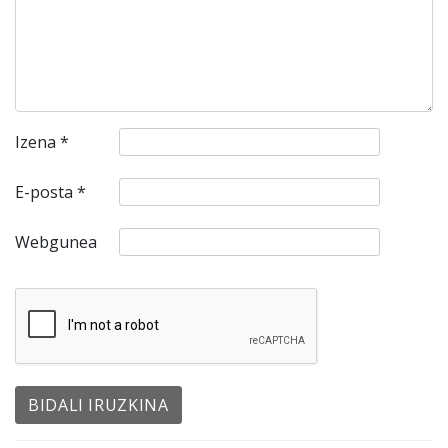
Izena
*
E-posta
*
Webgunea