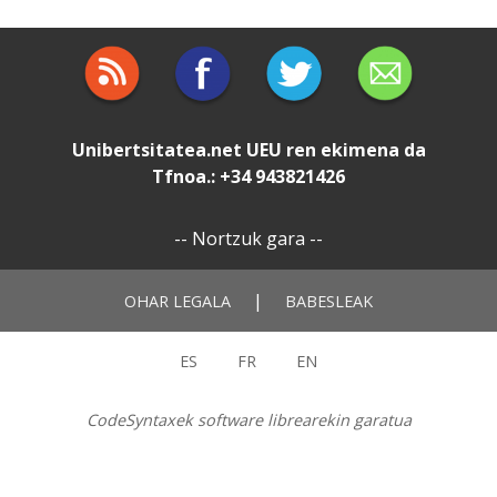
Unibertsitatea.net
UEU
ren ekimena da
Tfnoa.: +34 943821426
--
Nortzuk gara
--
|
OHAR LEGALA
BABESLEAK
ES
FR
EN
CodeSyntaxek software librearekin garatua