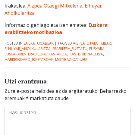
Irakaslea:
Aizpea Otaegi Mitxelena
,
Elhuyar
Aholkularitza
.
Informazio gehiago eta izen ematea:
Euskara
erabiltzeko motibazioa
POSTED IN
SAILKATUGABEAK
|
TAGGED
AIZPEA_OTAEGI
,
EIBAR
,
ELHUYAR_AHOLKULARITZA
,
ERABILERA_SUSTATU
,
EUSKARA
,
EUSKARAREN_ERABILERA
,
IKASTAROA
,
IKASTETXE_NAGUSIA
,
MARKESKOAKO_IKASTAROAK
,
MOTIBAZIOA
,
UEU
Utzi erantzuna
Zure e-posta helbidea ez da argitaratuko.
Beharrezko
eremuak
*
markatuta daude