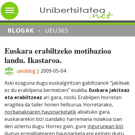
BLOGAK
›
UEU365
Euskara erabiltzeko motibazioa
landu. Ikastaroa.
ueublog
|
2009-05-04
Aski ezaguna dugu euskalgintzan gabiltzanok “jakiteak
ez du erabilpena bermatzen” esaldia.
Euskara jakiteaz
eta erabiltzeaz
ari gara, noski. Erabilpen horretan
eragitea da tailer honen helburua. Horretarako,
norbanakoaren hausnarketatik
abiatuko gara,
euskararekin bizi izandako harremana nolakoa izan
den aztertu dugu. Horrez gain, gure
ingurunean bizi
dugun errealitatearen hausnarketa
ere egingo dugu.