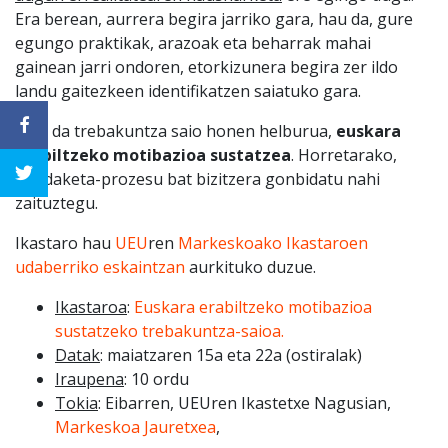
Era berean, aurrera begira jarriko gara, hau da, gure
egungo praktikak, arazoak eta beharrak mahai
gainean jarri ondoren, etorkizunera begira zer ildo
landu gaitezkeen identifikatzen saiatuko gara.
Hori da trebakuntza saio honen helburua,
euskara
erabiltzeko motibazioa sustatzea
. Horretarako,
eraldaketa-prozesu bat bizitzera gonbidatu nahi
zaituztegu.
Ikastaro hau
UEU
ren
Markeskoako Ikastaroen
udaberriko eskaintzan
aurkituko duzue.
Ikastaroa
:
Euskara erabiltzeko motibazioa
sustatzeko trebakuntza-saioa.
Datak
: maiatzaren 15a eta 22a (ostiralak)
Iraupena
: 10 ordu
Tokia
: Eibarren, UEUren Ikastetxe Nagusian,
Markeskoa Jauretxea
,