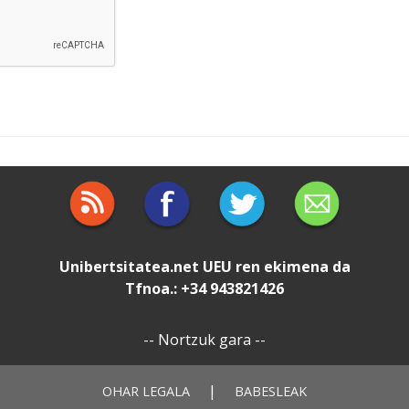
Unibertsitatea.net
UEU
ren ekimena da
Tfnoa.: +34 943821426
--
Nortzuk gara
--
|
OHAR LEGALA
BABESLEAK