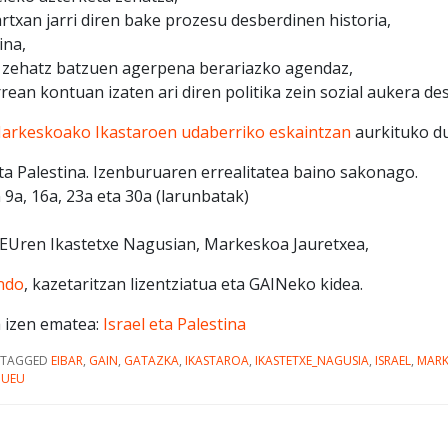
rtxan jarri diren bake prozesu desberdinen historia,
ina,
i zehatz batzuen agerpena berariazko agendaz,
ean kontuan izaten ari diren politika zein sozial aukera de
arkeskoako Ikastaroen udaberriko eskaintzan
aurkituko d
 eta Palestina. Izenburuaren errealitatea baino sakonago.
 9a, 16a, 23a eta 30a (larunbatak)
 UEUren Ikastetxe Nagusian, Markeskoa Jauretxea,
ndo
, kazetaritzan lizentziatua eta GAINeko kidea.
 izen ematea:
Israel eta Palestina
TAGGED
EIBAR
,
GAIN
,
GATAZKA
,
IKASTAROA
,
IKASTETXE_NAGUSIA
,
ISRAEL
,
MARK
,
UEU