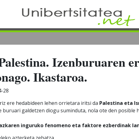
 Palestina. Izenburuaren er
nago. Ikastaroa.
4-28
iz ere hedabideen lehen orrietara iritsi da
Palestina eta Is
e buruari galdetzen diogu suminduta, nola ote den posible 
azkaren inguruko fenomeno eta faktore ezberdinak lan
eleko azterketa zehatza,