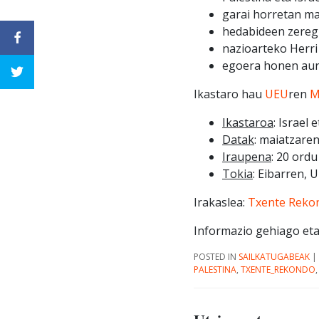
garai horretan ma
hedabideen zereg
nazioarteko Herr
egoera honen aurr
Ikastaro hau
UEU
ren
M
Ikastaroa
: Israel
Datak
: maiatzaren
Iraupena
: 20 ordu
Tokia
: Eibarren,
Irakaslea:
Txente Reko
Informazio gehiago eta
POSTED IN
SAILKATUGABEAK
|
PALESTINA
,
TXENTE_REKONDO