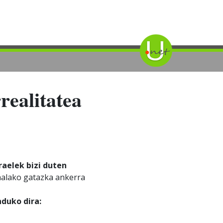
realitatea
raelek bizi duten
halako gatazka ankerra
duko dira: