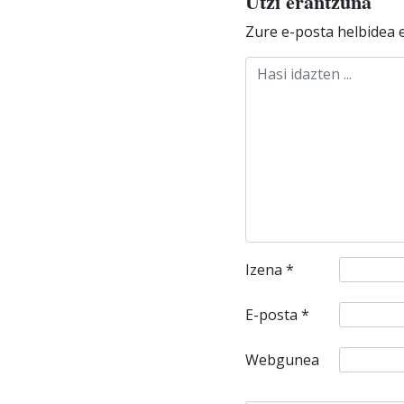
Utzi erantzuna
Zure e-posta helbidea e
Izena
*
E-posta
*
Webgunea