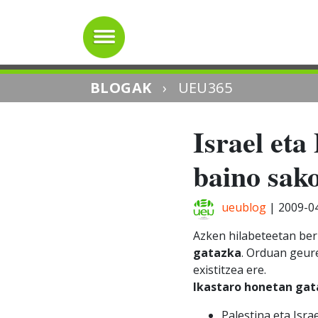
BLOGAK
›
UEU365
Israel eta
baino sako
ueublog
|
2009-0
Azken hilabeteetan berr
gatazka
. Orduan geur
existitzea ere.
Ikastaro honetan gat
Palestina eta Isra