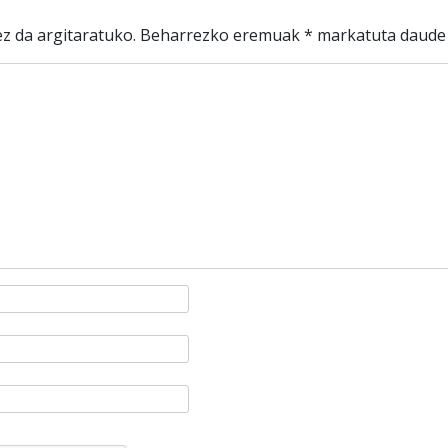
z da argitaratuko.
Beharrezko eremuak
*
markatuta daude