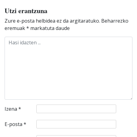
Utzi erantzuna
Zure e-posta helbidea ez da argitaratuko.
Beharrezko
eremuak
*
markatuta daude
Izena
*
E-posta
*