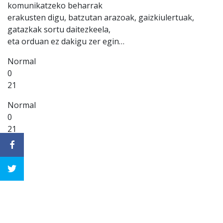
komunikatzeko beharrak
erakusten digu, batzutan arazoak, gaizkiulertuak,
gatazkak sortu daitezkeela,
eta orduan ez dakigu zer egin…
Normal
0
21
Normal
0
21