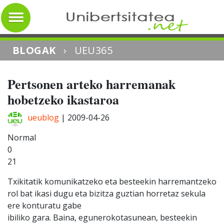
BLOGAK
›
UEU365
Pertsonen arteko harremanak
hobetzeko ikastaroa
ueublog
|
2009-04-26
Normal
0
21
Txikitatik komunikatzeko eta besteekin harremantzeko
rol bat ikasi dugu eta bizitza guztian horretaz sekula
ere konturatu gabe
ibiliko gara. Baina, egunerokotasunean, besteekin