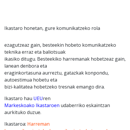
Ikastaro honetan, gure komunikatzeko rola
ezagutzeaz gain, besteekin hobeto komunikatzeko
teknika erraz eta baliotsuak
ikasiko ditugu. Besteekiko harremanak hobetzeaz gain,
lanean denbora eta
eraginkortasuna aurreztu, gatazkak konpondu,
autoestimua hobetu eta
bizi-kalitatea hobetzeko tresnak emango dira.
Ikastaro hau
UEU
ren
Markeskoako Ikastaroen
udaberriko eskaintzan
aurkituko duzue.
Ikastaroa:
Harreman