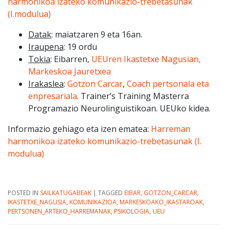
harmonikoa izateko komunikazio-trebetasunak
(I.modulua)
Datak
: maiatzaren 9 eta 16an.
Iraupena
: 19 ordu
Tokia
: Eibarren,
UEUren Ikastetxe Nagusian,
Markeskoa Jauretxea
Irakaslea
:
Gotzon Carcar
,
Coach pertsonala eta
enpresariala
. Trainer’s Training Masterra
Programazio Neurolinguistikoan. UEUko kidea.
Informazio gehiago eta izen ematea:
Harreman
harmonikoa izateko komunikazio-trebetasunak (I.
modulua)
POSTED IN
SAILKATUGABEAK
|
TAGGED
EIBAR
,
GOTZON_CARCAR
,
IKASTETXE_NAGUSIA
,
KOMUNIKAZIOA
,
MARKESKOAKO_IKASTAROAK
,
PERTSONEN_ARTEKO_HARREMANAK
,
PSIKOLOGIA
,
UEU