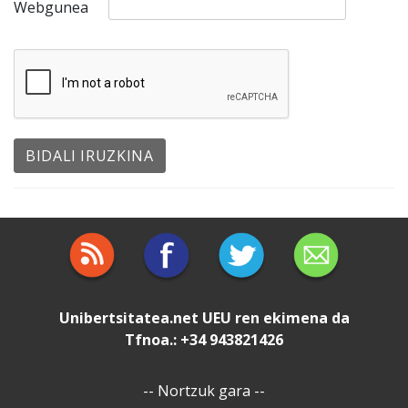
Webgunea
Unibertsitatea.net
UEU
ren ekimena da
Tfnoa.: +34 943821426
--
Nortzuk gara
--