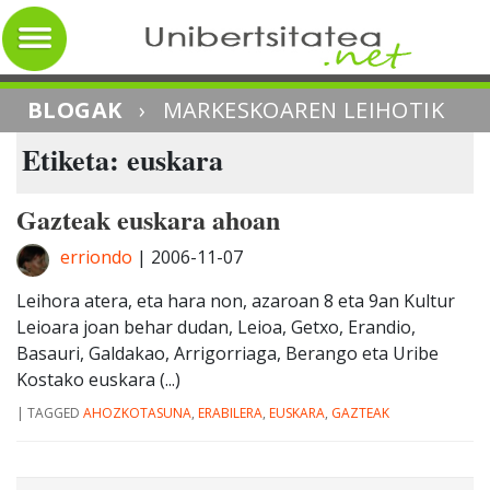
BLOGAK
›
MARKESKOAREN LEIHOTIK
Etiketa: euskara
Gazteak euskara ahoan
erriondo
|
2006-11-07
Leihora atera, eta hara non, azaroan 8 eta 9an Kultur
Leioara joan behar dudan, Leioa, Getxo, Erandio,
Basauri, Galdakao, Arrigorriaga, Berango eta Uribe
Kostako euskara (...)
|
TAGGED
AHOZKOTASUNA
,
ERABILERA
,
EUSKARA
,
GAZTEAK