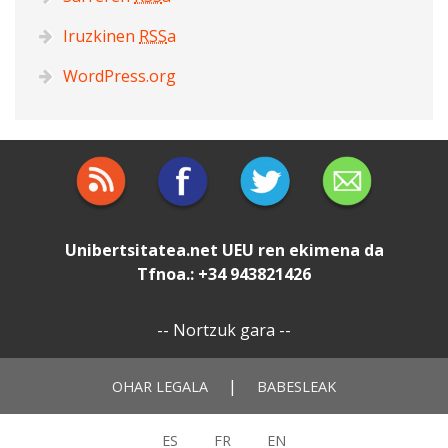
Iruzkinen
RSS
a
WordPress.org
Unibertsitatea.net
UEU
ren ekimena da
Tfnoa.: +34 943821426
--
Nortzuk gara
--
|
OHAR LEGALA
BABESLEAK
ES
FR
EN