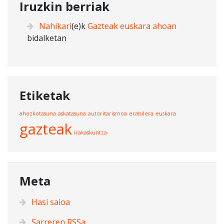
Iruzkin berriak
Nahikari
(e)k
Gazteak euskara ahoan
bidalketan
Etiketak
ahozkotasuna
askatasuna
autoritarismoa
erabilera
euskara
gazteak
irakaskuntza
Meta
Hasi saioa
Sarreren
RSS
a