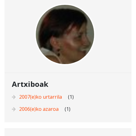
Artxiboak
2007(e)ko urtarrila
(1)
2006(e)ko azaroa
(1)