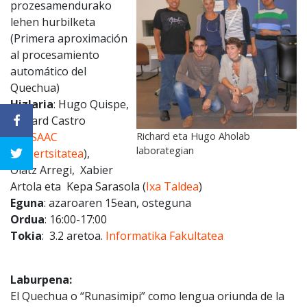
prozesamendurako
lehen hurbilketa
(Primera aproximación
al procesamiento
automático del
Quechua)
Hizlaria
: Hugo Quispe,
Richard Castro
(
UNSAAC
Richard eta Hugo Aholab
laborategian
unibertsitatea
),
Olatz Arregi, Xabier
Artola eta Kepa Sarasola
(
Ixa Taldea
)
Eguna
: azaroaren 15ean, osteguna
Ordua
: 16:00-17:00
Tokia
: 3.2 aretoa.
Informatika Fakultatea
Laburpena:
El Quechua o “Runasimipi” como lengua oriunda de la