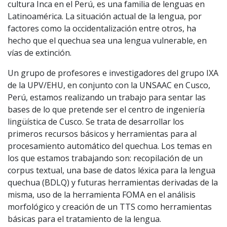
cultura Inca en el Perú, es una familia de lenguas en
Latinoamérica. La situación actual de la lengua, por
factores como la occidentalización entre otros, ha
hecho que el quechua sea una lengua vulnerable, en
vías de extinción.
Un grupo de profesores e investigadores del grupo IXA
de la UPV/EHU, en conjunto con la UNSAAC en Cusco,
Perú, estamos realizando un trabajo para sentar las
bases de lo que pretende ser el centro de ingeniería
lingüística de Cusco. Se trata de desarrollar los
primeros recursos básicos y herramientas para al
procesamiento automático del quechua. Los temas en
los que estamos trabajando son: recopilación de un
corpus textual, una base de datos léxica para la lengua
quechua (BDLQ) y futuras herramientas derivadas de la
misma, uso de la herramienta FOMA en el análisis
morfológico y creación de un TTS como herramientas
básicas para el tratamiento de la lengua.