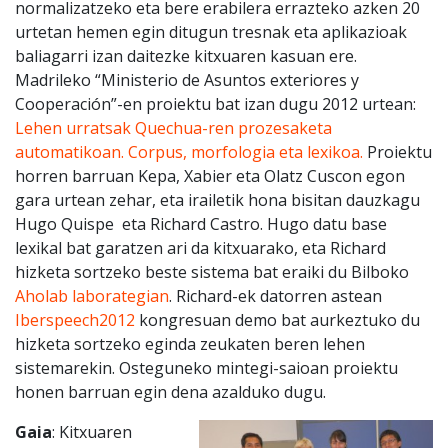
normalizatzeko eta bere erabilera errazteko azken 20
urtetan hemen egin ditugun tresnak eta aplikazioak
baliagarri izan daitezke kitxuaren kasuan ere.
Madrileko “Ministerio de Asuntos exteriores y
Cooperación”-en proiektu bat izan dugu 2012 urtean:
Lehen urratsak Quechua-ren prozesaketa
automatikoan. Corpus, morfologia eta lexikoa.
Proiektu
horren barruan Kepa, Xabier eta Olatz Cuscon egon
gara urtean zehar, eta irailetik hona bisitan dauzkagu
Hugo Quispe eta Richard Castro. Hugo datu base
lexikal bat garatzen ari da kitxuarako, eta Richard
hizketa sortzeko beste sistema bat eraiki du Bilboko
Aholab laborategian
. Richard-ek datorren astean
Iberspeech2012
kongresuan demo bat aurkeztuko du
hizketa sortzeko eginda zeukaten beren lehen
sistemarekin. Osteguneko mintegi-saioan proiektu
honen barruan egin dena azalduko dugu.
Gaia
: Kitxuaren