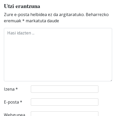
Utzi erantzuna
Zure e-posta helbidea ez da argitaratuko.
Beharrezko
eremuak
*
markatuta daude
Izena
*
E-posta
*
Webgunea