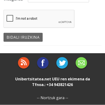
Unibertsitatea.net
UEU
ren ekimena da
Tfnoa.: +34 943821426
--
Nortzuk gara
--