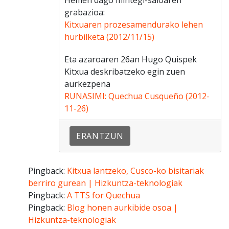
grabazioa:
Kitxuaren prozesamendurako lehen
hurbilketa (2012/11/15)
Eta azaroaren 26an Hugo Quispek
Kitxua deskribatzeko egin zuen
aurkezpena
RUNASIMI: Quechua Cusqueño (2012-
11-26)
ERANTZUN
Pingback:
Kitxua lantzeko, Cusco-ko bisitariak
berriro gurean | Hizkuntza-teknologiak
Pingback:
A TTS for Quechua
Pingback:
Blog honen aurkibide osoa |
Hizkuntza-teknologiak