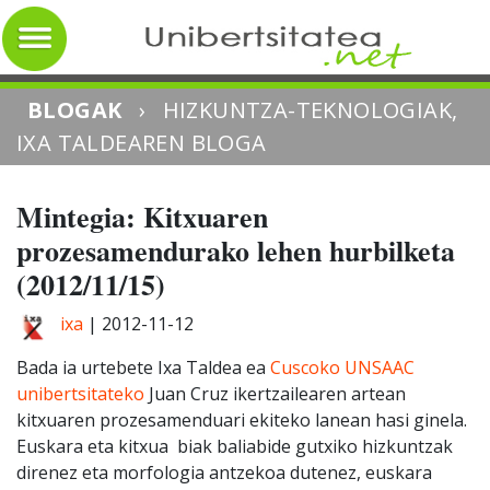
BLOGAK
›
HIZKUNTZA-TEKNOLOGIAK,
IXA TALDEAREN BLOGA
Mintegia: Kitxuaren
prozesamendurako lehen hurbilketa
(2012/11/15)
ixa
|
2012-11-12
Bada ia urtebete Ixa Taldea ea
Cuscoko UNSAAC
unibertsitateko
Juan Cruz ikertzailearen artean
kitxuaren prozesamenduari ekiteko lanean hasi ginela.
Euskara eta kitxua biak baliabide gutxiko hizkuntzak
direnez eta morfologia antzekoa dutenez, euskara