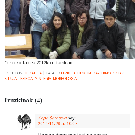
Cuscoko taldea 2012ko urtarrilean
POSTED IN
HITZALDIA
|
TAGGED
HIZKETA
,
HIZKUNTZA-TEKNOLOGIAK
,
KITXUA
,
LEXIKOA
,
MINTEGIA
,
MORFOLOGIA
Iruzkinak (4)
Kepa Sarasola
says:
2012/11/28 at 10:07
Hemen dago mintegi-saioaren