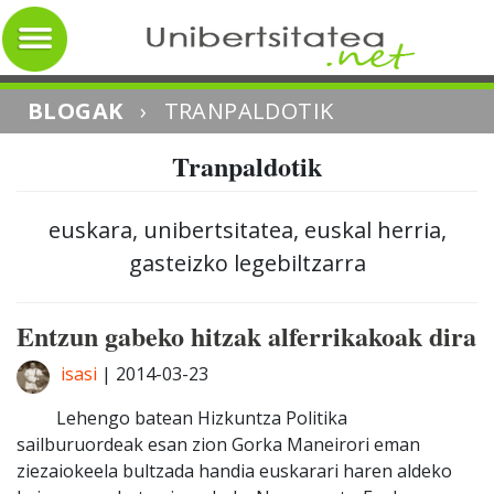
BLOGAK
›
TRANPALDOTIK
Tranpaldotik
euskara, unibertsitatea, euskal herria,
gasteizko legebiltzarra
Entzun gabeko hitzak alferrikakoak dira
isasi
|
2014-03-23
Lehengo batean Hizkuntza Politika
sailburuordeak esan zion Gorka Maneirori eman
ziezaiokeela bultzada handia euskarari haren aldeko