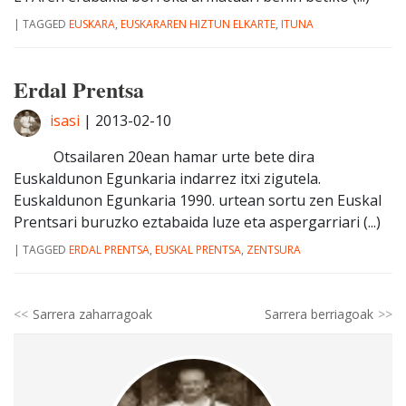
|
TAGGED
EUSKARA
,
EUSKARAREN HIZTUN ELKARTE
,
ITUNA
Erdal Prentsa
isasi
|
2013-02-10
Otsailaren 20ean hamar urte bete dira
Euskaldunon Egunkaria indarrez itxi zigutela.
Euskaldunon Egunkaria 1990. urtean sortu zen Euskal
Prentsari buruzko eztabaida luze eta aspergarriari (...)
|
TAGGED
ERDAL PRENTSA
,
EUSKAL PRENTSA
,
ZENTSURA
Sarrera zaharragoak
Sarrera berriagoak