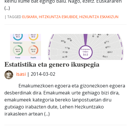
keinu xume bat egingo balu. Nago, ezetz. Euskararen
(...)
|
TAGGED
EUSKARA
,
HITZKUNTZA ESKUBIDE
,
HIZKUNTZA ESKAKIZUN
Estatistika eta genero ikuspegia
isasi
|
2014-03-02
Emakumezkoen egoera eta gizonezkoen egoera
desberdinak dira. Emakumeak urte gehiago bizi dira,
emakumeek kategoria bereko lanpostuetan diru
gutxiago irabazten dute, Lehen Hezkuntzako
irakasleen artean (...)