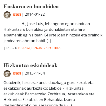
Euskararen burubidea
isasi
|
2014-01-22
Hi, Jose Luis, lehengoan egon ninduan
Hizkuntza & Lurraldea jardunaldietan eta hire
aipamenik egin zitean. Bi urte joan hintzela eta oraindik
jendearen ahotan habil. (...)
|
TAGGED
EUSKARA
,
HIZKUNTZA-POLITIKA
Hizkuntza eskubideak
isasi
|
2013-11-04
Gutxienik, hiru erakunde dauzkagu gure kexak eta
eskakizunak aurkezteko: Elebide – Hizkuntza
eskubideak Bermatzeko Zerbitzua, Araratekoa eta
Hizkuntza Eskubideen Behatokia. Izaera
desberdinetako hiru erakunde dira, (...)