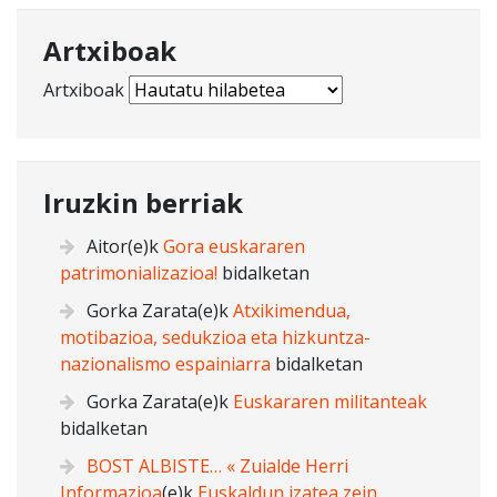
Artxiboak
Artxiboak
Iruzkin berriak
Aitor
(e)k
Gora euskararen
patrimonializazioa!
bidalketan
Gorka Zarata
(e)k
Atxikimendua,
motibazioa, sedukzioa eta hizkuntza-
nazionalismo espainiarra
bidalketan
Gorka Zarata
(e)k
Euskararen militanteak
bidalketan
BOST ALBISTE… « Zuialde Herri
Informazioa
(e)k
Euskaldun izatea zein