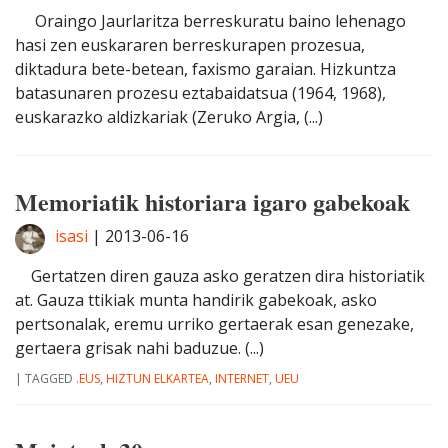
Oraingo Jaurlaritza berreskuratu baino lehenago
hasi zen euskararen berreskurapen prozesua,
diktadura bete-betean, faxismo garaian. Hizkuntza
batasunaren prozesu eztabaidatsua (1964, 1968),
euskarazko aldizkariak (Zeruko Argia, (...)
Memoriatik historiara igaro gabekoak
isasi
|
2013-06-16
Gertatzen diren gauza asko geratzen dira historiatik
at. Gauza ttikiak munta handirik gabekoak, asko
pertsonalak, eremu urriko gertaerak esan genezake,
gertaera grisak nahi baduzue. (...)
|
TAGGED
.EUS
,
HIZTUN ELKARTEA
,
INTERNET
,
UEU