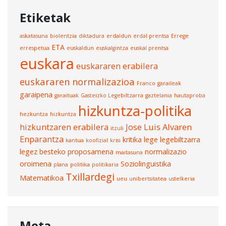
Etiketak
askatasuna
biolentzia
diktadura
erdaldun
erdal prentsa
Errege
ETA
errespetua
euskaldun
euskalgintza
euskal prentsa
euskara
euskararen erabilera
euskararen normalizazioa
Franco
garaileak
garaipena
garaituak
Gasteizko Legebiltzarra
gaztelania
hautaproba
hizkuntza-politika
hezkuntza
hizkuntza
hizkuntzaren erabilera
Jose Luis Alvaren
itzuli
Enparantza
kritika
lege
legebiltzarra
kantua
koofizial
krisi
legez besteko proposamena
normalizazio
maitasuna
oroimena
Soziolinguistika
plana
politika
politikaria
Txillardegi
Matematikoa
ueu
unibertsitatea
ustelkeria
Meta