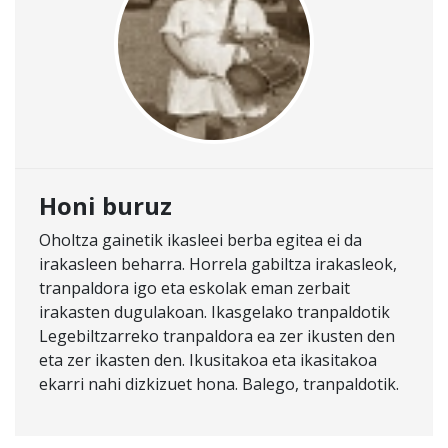
Honi buruz
Oholtza gainetik ikasleei berba egitea ei da
irakasleen beharra. Horrela gabiltza irakasleok,
tranpaldora igo eta eskolak eman zerbait
irakasten dugulakoan. Ikasgelako tranpaldotik
Legebiltzarreko tranpaldora ea zer ikusten den
eta zer ikasten den. Ikusitakoa eta ikasitakoa
ekarri nahi dizkizuet hona. Balego, tranpaldotik.