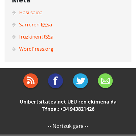
Hasi saioa
Sarreren
RSS
a
Iruzkinen
RSS
a
WordPress.org
Unibertsitatea.net
UEU
ren ekimena da
Tfnoa.: +34 943821426
--
Nortzuk gara
--