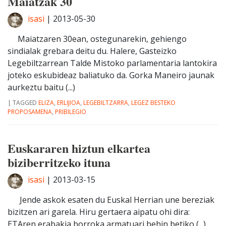
Maiatzak 30
isasi
|
2013-05-30
Maiatzaren 30ean, ostegunarekin, gehiengo
sindialak grebara deitu du. Halere, Gasteizko
Legebiltzarrean Talde Mistoko parlamentaria lantokira
joteko eskubideaz baliatuko da. Gorka Maneiro jaunak
aurkeztu baitu (...)
|
TAGGED
ELIZA
,
ERLIJIOA
,
LEGEBILTZARRA
,
LEGEZ BESTEKO
PROPOSAMENA
,
PRIBILEGIO
Euskararen hiztun elkartea
biziberritzeko ituna
isasi
|
2013-03-15
Jende askok esaten du Euskal Herrian une bereziak
bizitzen ari garela. Hiru gertaera aipatu ohi dira:
ETAren erabakia borroka armatuari behin betiko (...)