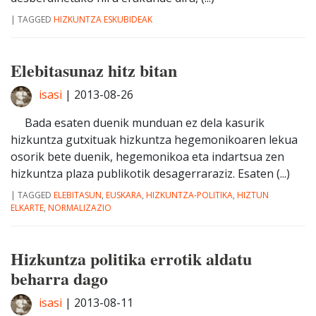
|
TAGGED
HIZKUNTZA ESKUBIDEAK
Elebitasunaz hitz bitan
isasi
|
2013-08-26
Bada esaten duenik munduan ez dela kasurik
hizkuntza gutxituak hizkuntza hegemonikoaren lekua
osorik bete duenik, hegemonikoa eta indartsua zen
hizkuntza plaza publikotik desagerraraziz. Esaten (...)
|
TAGGED
ELEBITASUN
,
EUSKARA
,
HIZKUNTZA-POLITIKA
,
HIZTUN
ELKARTE
,
NORMALIZAZIO
Hizkuntza politika errotik aldatu
beharra dago
isasi
|
2013-08-11