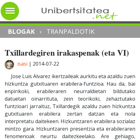
BLOGAK
›
TRANPALDOTIK
Txillardegiren irakaspenak (eta VI)
isasi
|
2014-07-22
Jose Luis Alvarez ikertzaileak aurkitu eta azaldu zuen
hizkuntza gutxituaren erabilera-funtzioa. Hau da, bai
enpirikoki, erabileraren neurraldietan bildutako
datuetan oinarrituta, zein teorikoki, zehaztutako
funtzioari jarraituz, Txillardegik azaldu zuen hizkuntza
gutxituaren erabilera zertan datzan eta nola
interpretatu daitekeen. Hizkuntzaren erabilera sozialaz
mintzo gara. Hizkuntzaren presentzia eta erabileraren
fenomenoak neurtu daitezkeelako. Are gehiago,