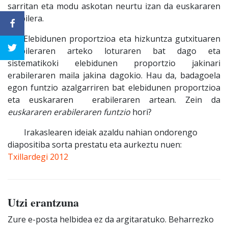
sarritan eta modu askotan neurtu izan da euskararen
erabilera.
Elebidunen proportzioa eta hizkuntza gutxituaren
erabileraren arteko loturaren bat dago eta
sistematikoki elebidunen proportzio jakinari
erabileraren maila jakina dagokio. Hau da, badagoela
egon funtzio azalgarriren bat elebidunen proportzioa
eta euskararen erabileraren artean. Zein da
euskararen erabileraren funtzio
hori?
Irakaslearen ideiak azaldu nahian ondorengo
diapositiba sorta prestatu eta aurkeztu nuen:
Txillardegi 2012
Utzi erantzuna
Zure e-posta helbidea ez da argitaratuko.
Beharrezko