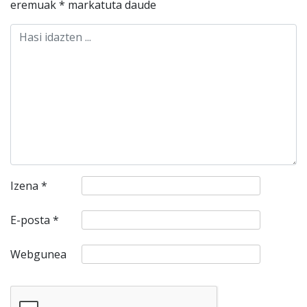
eremuak
*
markatuta daude
Izena
*
E-posta
*
Webgunea