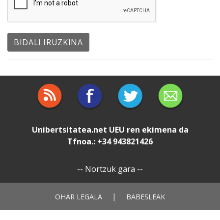
Unibertsitatea.net
UEU
ren ekimena da
Tfnoa.: +34 943821426
--
Nortzuk gara
--
|
OHAR LEGALA
BABESLEAK