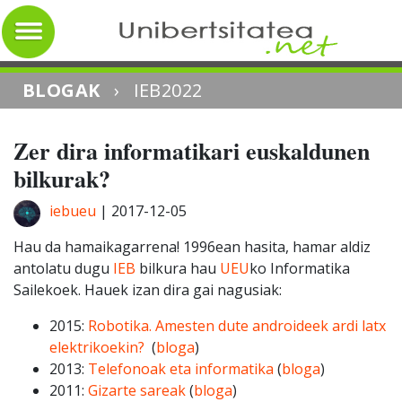
BLOGAK
›
IEB2022
Zer dira informatikari euskaldunen
bilkurak?
iebueu
|
2017-12-05
Hau da hamaikagarrena! 1996ean hasita, hamar aldiz
antolatu dugu
IEB
bilkura hau
UEU
ko Informatika
Sailekoek. Hauek izan dira gai nagusiak:
2015:
Robotika. Amesten dute androideek ardi latx
elektrikoekin?
(
bloga
)
2013:
Telefonoak eta informatika
(
bloga
)
2011:
Gizarte sareak
(
bloga
)