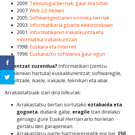
2009:
Teknologia berriak, gaur eta bihar
2007:
Web 2.0 hemen
2005:
Softwaregintzaren erronka berriak
2003:
Informatikaria gizarte elektronikoan
2001:
Informatikaren irakaskuntza eta
informatika irakaskuntzan
1998:
Euskara eta Internet
1996:
Euskarazko softwarea gaur egun
Norentzat zuzendua?
Informatikari (zentzu
zabalenean hartuta) euskaldunentzat: softwaregile,
erabiltzaile, ikasle, irakasle, teknikari eta abar.
Arrakastatsuak izan dira bilkurak:
Arrakastatsu bertan sortutako
eztabaida eta
gogoeta
, dudarik gabe,
eragile
izan direlako
geroago gure Euskal Herrian arlo horietan
gertatu den garapenean.
Arrakastatsu parte-hartzearengatik ere bai,
250