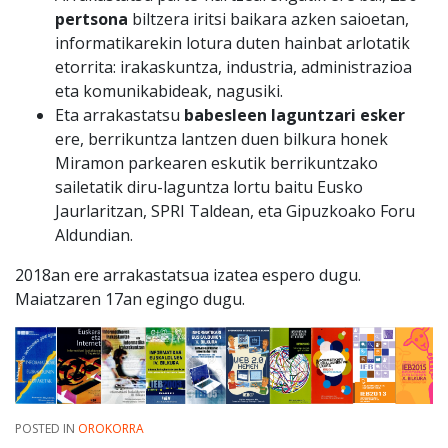
pertsona
biltzera iritsi baikara azken saioetan,
informatikarekin lotura duten hainbat arlotatik
etorrita: irakaskuntza, industria, administrazioa
eta komunikabideak, nagusiki.
Eta arrakastatsu
babesleen laguntzari esker
ere, berrikuntza lantzen duen bilkura honek
Miramon parkearen eskutik berrikuntzako
sailetatik diru-laguntza lortu baitu Eusko
Jaurlaritzan, SPRI Taldean, eta Gipuzkoako Foru
Aldundian.
2018an ere arrakastatsua izatea espero dugu.
Maiatzaren 17an egingo dugu.
POSTED IN
OROKORRA