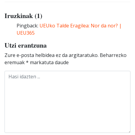
Iruzkinak (1)
Pingback:
UEUko Talde Eragilea: Nor da nor? |
UEU365
Utzi erantzuna
Zure e-posta helbidea ez da argitaratuko.
Beharrezko
eremuak
*
markatuta daude