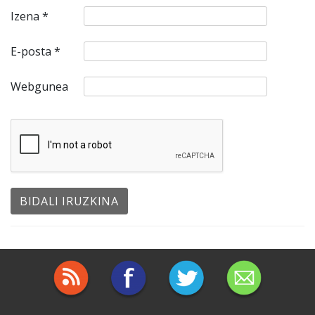
Izena
*
E-posta
*
Webgunea