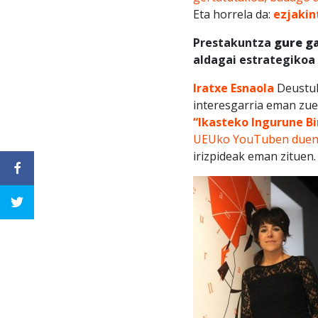
Eta horrela da:
ezjakin
Prestakuntza
gure ga
aldagai estrategikoa 
Iratxe Esnaola
Deustuk
interesgarria eman zue
“Ikasteko Ingurune B
UEUko YouTuben duen
irizpideak eman zituen