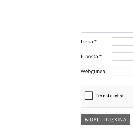
Izena
*
E-posta
*
Webgunea