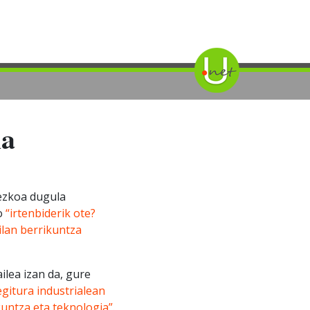
ia
rezkoa dugula
ko
“irtenbiderik ote?
lan berrikuntza
ilea izan da, gure
egitura industrialean
untza eta teknologia”
.