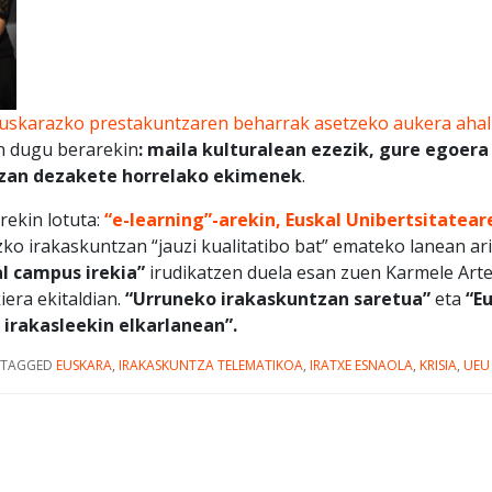
 euskarazko prestakuntzaren beharrak asetzeko aukera aha
en dugu berarekin
: maila kulturalean ezezik, gure egoer
 izan dezakete horrelako ekimenek
.
rekin lotuta:
“e-learning”-arekin, Euskal Unibertsitatear
ezko irakaskuntzan “jauzi kualitatibo bat” emateko lanean ar
l campus irekia”
irudikatzen duela esan zuen Karmele Art
iera ekitaldian.
“Urruneko irakaskuntzan saretua”
eta
“E
 irakasleekin elkarlanean”.
TAGGED
EUSKARA
,
IRAKASKUNTZA TELEMATIKOA
,
IRATXE ESNAOLA
,
KRISIA
,
UEU