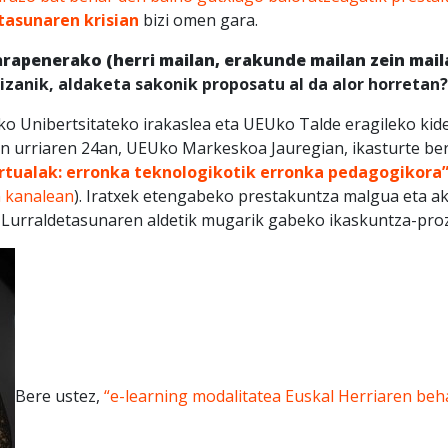
tasunaren krisian
bizi omen gara.
rapenerako (herri mailan, erakunde mailan zein mail
izanik, aldaketa sakonik proposatu al da alor horretan?
o Unibertsitateko irakaslea eta UEUko Talde eragileko kide
n urriaren 24an, UEUko Markeskoa Jauregian, ikasturte berri
irtualak: erronka teknologikotik erronka pedagogikora
 kanalean
). Iratxek etengabeko prestakuntza malgua eta a
. Lurraldetasunaren aldetik mugarik gabeko ikaskuntza-pro
Bere ustez,
“e-learning modalitatea Euskal Herriaren be