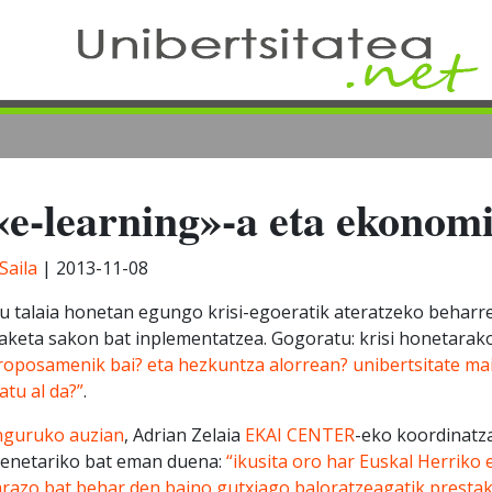
«e-learning»-a eta ekonom
aila
|
2013-11-08
gu talaia honetan egungo krisi-egoeratik ateratzeko behar
aketa sakon bat inplementatzea. Gogoratu: krisi honetara
oposamenik bai? eta hezkuntza alorrean? unibertsitate mai
tu al da?”
.
inguruko auzian
, Adrian Zelaia
EKAI CENTER
-eko koordinatza
rrienetariko bat eman duena:
“ikusita oro har Euskal Herriko 
razo bat behar den baino gutxiago baloratzeagatik prestak