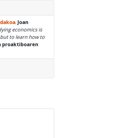
ndakoa
.
Joan
dying economics is
but to learn how to
a proaktiboaren