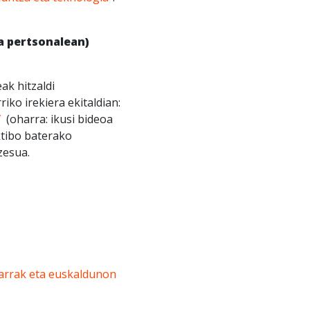
a pertsonalean)
ak hitzaldi
ko irekiera ekitaldian:
”
(oharra: ikusi bideoa
ktibo baterako
zesua.
harrak eta euskaldunon