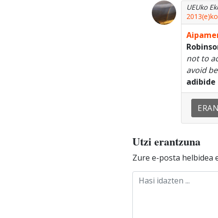
UEUko Ek
2013(e)ko
Aipamen
Robinso
not to a
avoid be
adibide
ERA
Utzi erantzuna
Zure e-posta helbidea e