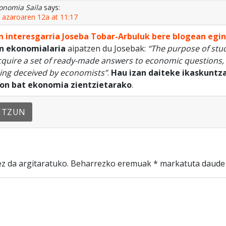
onomia Saila
says:
 azaroaren 12a at 11:17
 interesgarria Joseba Tobar-Arbuluk bere blogean egi
n ekonomialaria
aipatzen du Josebak:
“The purpose of stu
cquire a set of ready-made answers to economic questions, 
ing deceived by economists”
.
Hau izan daiteke ikaskuntz
 on bat ekonomia zientzietarako
.
NTZUN
z da argitaratuko.
Beharrezko eremuak
*
markatuta daude