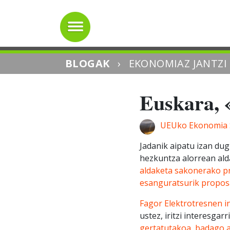
BLOGAK
›
EKONOMIAZ JANTZI
Euskara, 
UEUko Ekonomia S
Jadanik aipatu izan du
hezkuntza alorrean ald
aldaketa sakonerako pr
esanguratsurik proposa
Fagor Elektrotresnen 
ustez, iritzi interesga
gertatutakoa, badago a