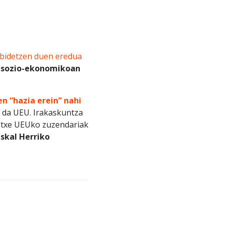
lbidetzen duen eredua
a sozio-ekonomikoan
en “hazia erein” nahi
i da UEU. Irakaskuntza
etxe UEUko zuzendariak
uskal Herriko