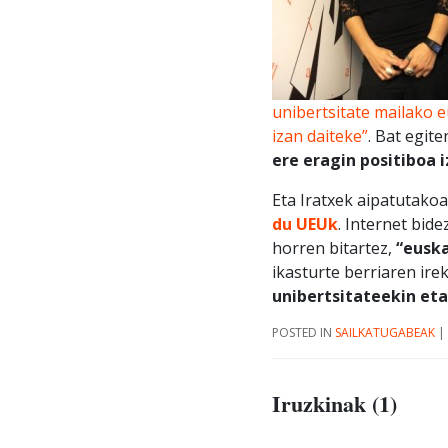
unibertsitate mailako
izan daiteke”
. Bat egit
ere eragin positiboa
Eta Iratxek aipatutakoa
du UEUk
. Internet bid
horren bitartez,
“euska
ikasturte berriaren irek
unibertsitateekin eta
POSTED IN
SAILKATUGABEAK
|
Iruzkinak (1)