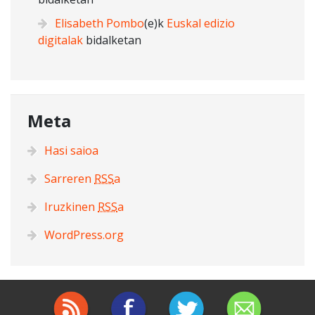
Elisabeth Pombo
(e)k
Euskal edizio
digitalak
bidalketan
Meta
Hasi saioa
Sarreren
RSS
a
Iruzkinen
RSS
a
WordPress.org