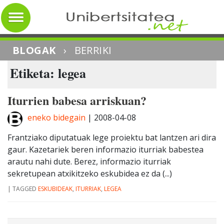
BLOGAK
›
BERRIKI
Etiketa: legea
Iturrien babesa arriskuan?
eneko bidegain
|
2008-04-08
Frantziako diputatuak lege proiektu bat lantzen ari dira
gaur. Kazetariek beren informazio iturriak babestea
arautu nahi dute. Berez, informazio iturriak
sekretupean atxikitzeko eskubidea ez da (...)
|
TAGGED
ESKUBIDEAK
,
ITURRIAK
,
LEGEA