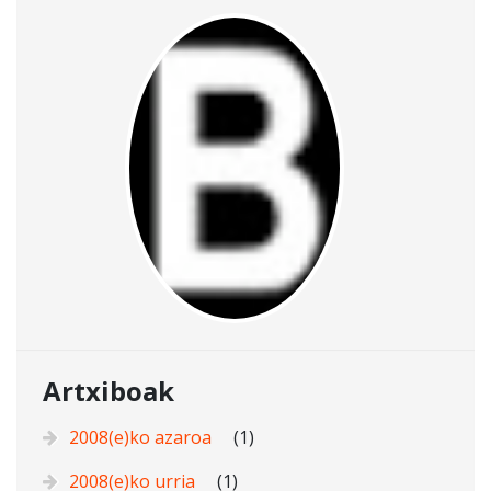
Artxiboak
2008(e)ko azaroa
(1)
2008(e)ko urria
(1)