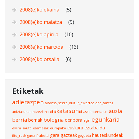
2008(e)ko ekaina
(5)
2008(e)ko maiatza
(9)
2008(e)ko apirila
(10)
2008(e)ko martxoa
(13)
2008(e)ko otsaila
(6)
Etiketak
adierazpen
alfonso_sastre_kultur_elkartea
ana_santos
askatasuna
auzia
aniztasuna
antzezlana
aske
atentatua
egunkaria
berria
bologna
berriak
denbora
egin
euskara
eztabaida
elvira_souto
esamesak
europako
gara
gazteak
hauteskundeak
fito_rodriguez
frabetti
gogoeta