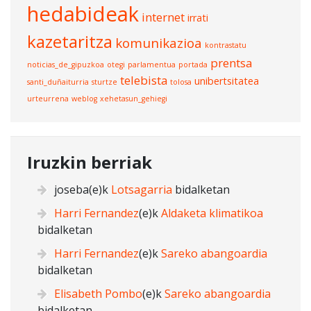
hedabideak
internet
irrati
kazetaritza
komunikazioa
kontrastatu
prentsa
noticias_de_gipuzkoa
otegi
parlamentua
portada
telebista
unibertsitatea
santi_duñaiturria
sturtze
tolosa
urteurrena
weblog
xehetasun_gehiegi
Iruzkin berriak
joseba
(e)k
Lotsagarria
bidalketan
Harri Fernandez
(e)k
Aldaketa klimatikoa
bidalketan
Harri Fernandez
(e)k
Sareko abangoardia
bidalketan
Elisabeth Pombo
(e)k
Sareko abangoardia
bidalketan