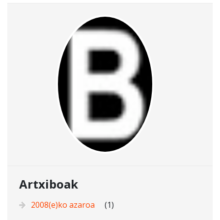
Artxiboak
2008(e)ko azaroa
(1)