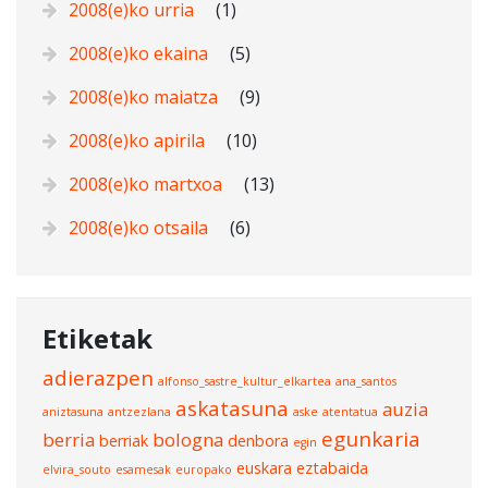
2008(e)ko urria
(1)
2008(e)ko ekaina
(5)
2008(e)ko maiatza
(9)
2008(e)ko apirila
(10)
2008(e)ko martxoa
(13)
2008(e)ko otsaila
(6)
Etiketak
adierazpen
alfonso_sastre_kultur_elkartea
ana_santos
askatasuna
auzia
aniztasuna
antzezlana
aske
atentatua
egunkaria
berria
bologna
berriak
denbora
egin
euskara
eztabaida
elvira_souto
esamesak
europako