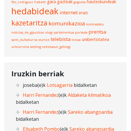
gara
gazteak
hauteskundeak
fito_rodriguez
frabetti
gogoeta
hedabideak
internet
irrati
kazetaritza
komunikazioa
kontrastatu
prentsa
noticias_de_gipuzkoa
otegi
parlamentua
portada
telebista
unibertsitatea
santi_duñaiturria
sturtze
tolosa
urteurrena
weblog
xehetasun_gehiegi
Iruzkin berriak
joseba
(e)k
Lotsagarria
bidalketan
Harri Fernandez
(e)k
Aldaketa klimatikoa
bidalketan
Harri Fernandez
(e)k
Sareko abangoardia
bidalketan
Elisabeth Pombo
(e)k
Sareko abangoardia