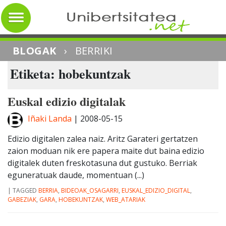
BLOGAK
›
BERRIKI
Etiketa: hobekuntzak
Euskal edizio digitalak
Iñaki Landa
|
2008-05-15
Edizio digitalen zalea naiz. Aritz Garateri gertatzen
zaion moduan nik ere papera maite dut baina edizio
digitalek duten freskotasuna dut gustuko. Berriak
eguneratuak daude, momentuan (...)
|
TAGGED
BERRIA
,
BIDEOAK_OSAGARRI
,
EUSKAL_EDIZIO_DIGITAL
,
GABEZIAK
,
GARA
,
HOBEKUNTZAK
,
WEB_ATARIAK