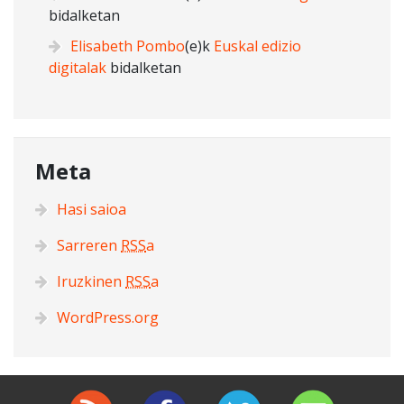
bidalketan
Elisabeth Pombo
(e)k
Euskal edizio
digitalak
bidalketan
Meta
Hasi saioa
Sarreren
RSS
a
Iruzkinen
RSS
a
WordPress.org