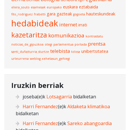
euskara
eztabaida
elvira_souto
esamesak
europako
gara
gazteak
hauteskundeak
fito_rodriguez
frabetti
gogoeta
hedabideak
internet
irrati
kazetaritza
komunikazioa
kontrastatu
prentsa
noticias_de_gipuzkoa
otegi
parlamentua
portada
telebista
unibertsitatea
santi_duñaiturria
sturtze
tolosa
urteurrena
weblog
xehetasun_gehiegi
Iruzkin berriak
joseba
(e)k
Lotsagarria
bidalketan
Harri Fernandez
(e)k
Aldaketa klimatikoa
bidalketan
Harri Fernandez
(e)k
Sareko abangoardia