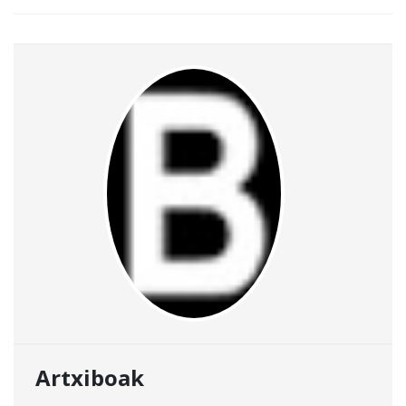
Artxiboak