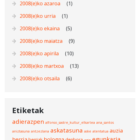
2008(e)ko azaroa
(1)
2008(e)ko urria
(1)
2008(e)ko ekaina
(5)
2008(e)ko maiatza
(9)
2008(e)ko apirila
(10)
2008(e)ko martxoa
(13)
2008(e)ko otsaila
(6)
Etiketak
adierazpen
alfonso_sastre_kultur_elkartea
ana_santos
askatasuna
auzia
aniztasuna
antzezlana
aske
atentatua
egunkaria
berria
bologna
berriak
denbora
egin