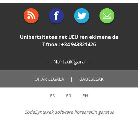
Unibertsitatea.net
UEU
ren ekimena da
Tfnoa.: +34 943821426
--
Nortzuk gara
--
|
OHAR LEGALA
BABESLEAK
ES
FR
EN
CodeSyntaxek software librearekin garatua