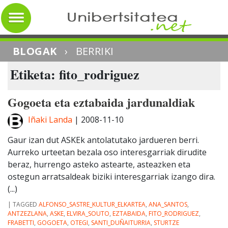
BLOGAK
›
BERRIKI
Etiketa: fito_rodriguez
Gogoeta eta eztabaida jardunaldiak
Iñaki Landa
|
2008-11-10
Gaur izan dut ASKEk antolatutako jardueren berri.
Aurreko urteetan bezala oso interesgarriak dirudite
beraz, hurrengo asteko astearte, asteazken eta
ostegun arratsaldeak biziki interesgarriak izango dira.
(...)
|
TAGGED
ALFONSO_SASTRE_KULTUR_ELKARTEA
,
ANA_SANTOS
,
ANTZEZLANA
,
ASKE
,
ELVIRA_SOUTO
,
EZTABAIDA
,
FITO_RODRIGUEZ
,
FRABETTI
,
GOGOETA
,
OTEGI
,
SANTI_DUÑAITURRIA
,
STURTZE