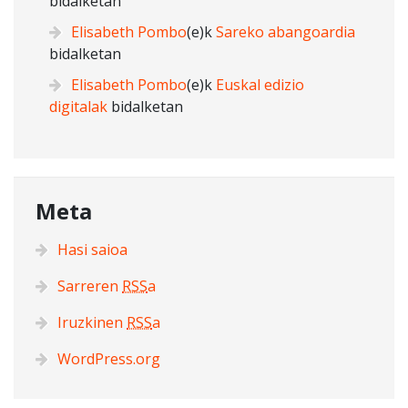
bidalketan
Elisabeth Pombo
(e)k
Sareko abangoardia
bidalketan
Elisabeth Pombo
(e)k
Euskal edizio
digitalak
bidalketan
Meta
Hasi saioa
Sarreren
RSS
a
Iruzkinen
RSS
a
WordPress.org