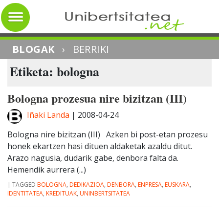
BLOGAK
›
BERRIKI
Etiketa: bologna
Bologna prozesua nire bizitzan (III)
Iñaki Landa
|
2008-04-24
Bologna nire bizitzan (III) Azken bi post-etan prozesu
honek ekartzen hasi dituen aldaketak azaldu ditut.
Arazo nagusia, dudarik gabe, denbora falta da.
Hemendik aurrera (...)
|
TAGGED
BOLOGNA
,
DEDIKAZIOA
,
DENBORA
,
ENPRESA
,
EUSKARA
,
IDENTITATEA
,
KREDITUAK
,
UNINBERTSITATEA