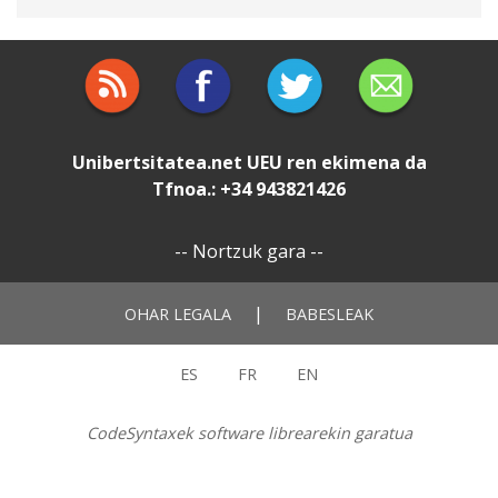
Unibertsitatea.net
UEU
ren ekimena da
Tfnoa.: +34 943821426
--
Nortzuk gara
--
|
OHAR LEGALA
BABESLEAK
ES
FR
EN
CodeSyntaxek software librearekin garatua