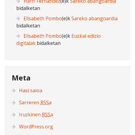
Harri Fernandez
(e)k
Sareko abangoardia
bidalketan
Elisabeth Pombo
(e)k
Sareko abangoardia
bidalketan
Elisabeth Pombo
(e)k
Euskal edizio
digitalak
bidalketan
Meta
Hasi saioa
Sarreren
RSS
a
Iruzkinen
RSS
a
WordPress.org