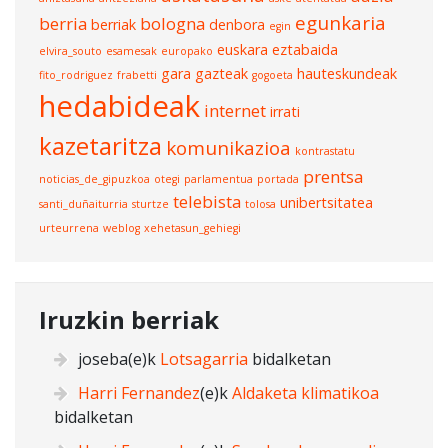
egunkaria
berria
bologna
berriak
denbora
egin
euskara
eztabaida
elvira_souto
esamesak
europako
gara
gazteak
hauteskundeak
fito_rodriguez
frabetti
gogoeta
hedabideak
internet
irrati
kazetaritza
komunikazioa
kontrastatu
prentsa
noticias_de_gipuzkoa
otegi
parlamentua
portada
telebista
unibertsitatea
santi_duñaiturria
sturtze
tolosa
urteurrena
weblog
xehetasun_gehiegi
Iruzkin berriak
joseba
(e)k
Lotsagarria
bidalketan
Harri Fernandez
(e)k
Aldaketa klimatikoa
bidalketan