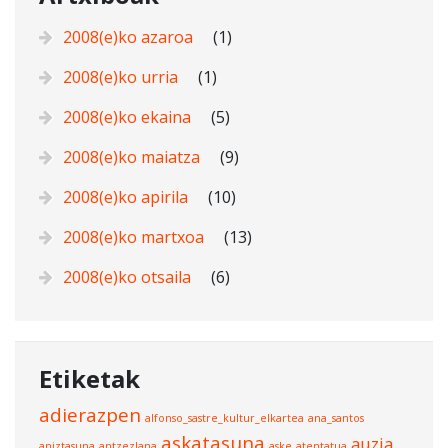
2008(e)ko azaroa
(1)
2008(e)ko urria
(1)
2008(e)ko ekaina
(5)
2008(e)ko maiatza
(9)
2008(e)ko apirila
(10)
2008(e)ko martxoa
(13)
2008(e)ko otsaila
(6)
Etiketak
adierazpen
alfonso_sastre_kultur_elkartea
ana_santos
askatasuna
auzia
aniztasuna
antzezlana
aske
atentatua