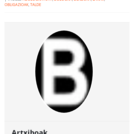
OBLIGAZIOAK
,
TALDE
Artxiboak