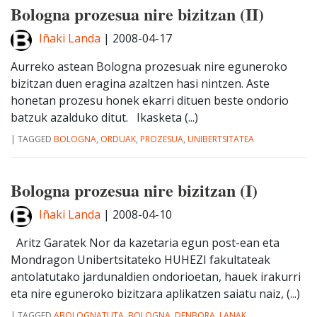
Bologna prozesua nire bizitzan (II)
Iñaki Landa
|
2008-04-17
Aurreko astean Bologna prozesuak nire eguneroko
bizitzan duen eragina azaltzen hasi nintzen. Aste
honetan prozesu honek ekarri dituen beste ondorio
batzuk azalduko ditut. Ikasketa (...)
|
TAGGED
BOLOGNA
,
ORDUAK
,
PROZESUA
,
UNIBERTSITATEA
Bologna prozesua nire bizitzan (I)
Iñaki Landa
|
2008-04-10
Aritz Garatek Nor da kazetaria egun post-ean eta
Mondragon Unibertsitateko HUHEZI fakultateak
antolatutako jardunaldien ondorioetan, hauek irakurri
eta nire eguneroko bizitzara aplikatzen saiatu naiz, (...)
|
TAGGED
ABOLOGNATUTA
,
BOLOGNA
,
DENBORA
,
LANAK
,