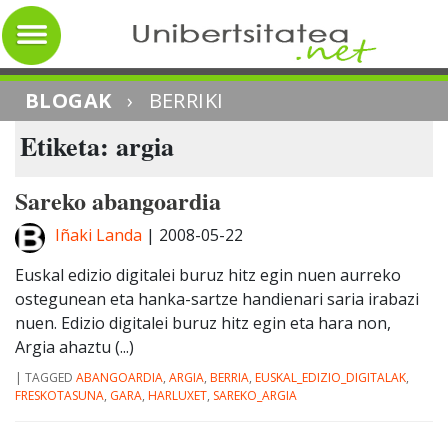
BLOGAK
›
BERRIKI
Etiketa: argia
Sareko abangoardia
Iñaki Landa
|
2008-05-22
Euskal edizio digitalei buruz hitz egin nuen aurreko
ostegunean eta hanka-sartze handienari saria irabazi
nuen. Edizio digitalei buruz hitz egin eta hara non,
Argia ahaztu (...)
|
TAGGED
ABANGOARDIA
,
ARGIA
,
BERRIA
,
EUSKAL_EDIZIO_DIGITALAK
,
FRESKOTASUNA
,
GARA
,
HARLUXET
,
SAREKO_ARGIA