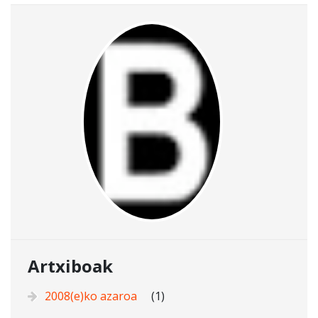
Artxiboak
2008(e)ko azaroa
(1)