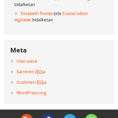
bidalketan
Elisabeth Pombo
(e)k
Euskal edizio
digitalak
bidalketan
Meta
Hasi saioa
Sarreren
RSS
a
Iruzkinen
RSS
a
WordPress.org