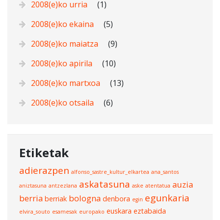
2008(e)ko urria
(1)
2008(e)ko ekaina
(5)
2008(e)ko maiatza
(9)
2008(e)ko apirila
(10)
2008(e)ko martxoa
(13)
2008(e)ko otsaila
(6)
Etiketak
adierazpen
alfonso_sastre_kultur_elkartea
ana_santos
askatasuna
auzia
aniztasuna
antzezlana
aske
atentatua
egunkaria
berria
bologna
berriak
denbora
egin
euskara
eztabaida
elvira_souto
esamesak
europako