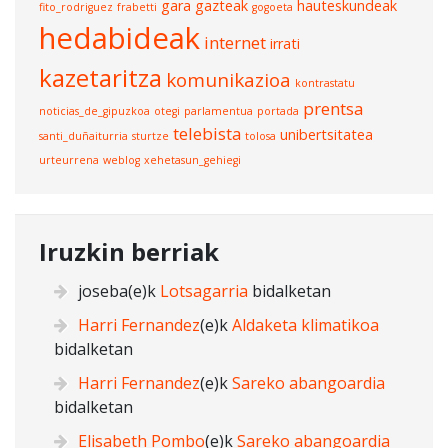
gara
gazteak
hauteskundeak
fito_rodriguez
frabetti
gogoeta
hedabideak
internet
irrati
kazetaritza
komunikazioa
kontrastatu
prentsa
noticias_de_gipuzkoa
otegi
parlamentua
portada
telebista
unibertsitatea
santi_duñaiturria
sturtze
tolosa
urteurrena
weblog
xehetasun_gehiegi
Iruzkin berriak
joseba
(e)k
Lotsagarria
bidalketan
Harri Fernandez
(e)k
Aldaketa klimatikoa
bidalketan
Harri Fernandez
(e)k
Sareko abangoardia
bidalketan
Elisabeth Pombo
(e)k
Sareko abangoardia