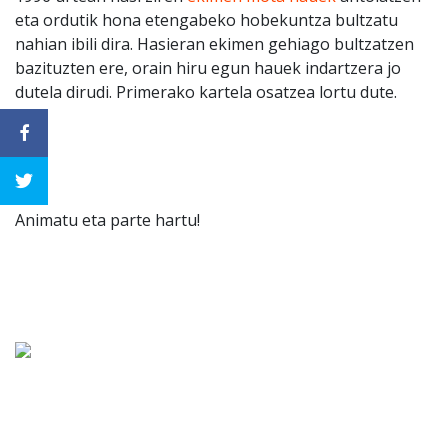
eta ordutik hona etengabeko hobekuntza bultzatu
nahian ibili dira. Hasieran ekimen gehiago bultzatzen
bazituzten ere, orain hiru egun hauek indartzera jo
dutela dirudi. Primerako kartela osatzea lortu dute.
Animatu eta parte hartu!