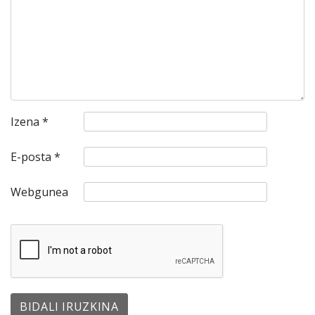
Izena
*
E-posta
*
Webgunea