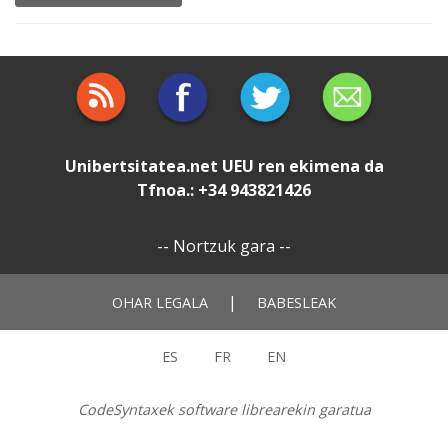
Unibertsitatea.net
UEU
ren ekimena da
Tfnoa.: +34 943821426
--
Nortzuk gara
--
|
OHAR LEGALA
BABESLEAK
ES
FR
EN
CodeSyntaxek software librearekin garatua