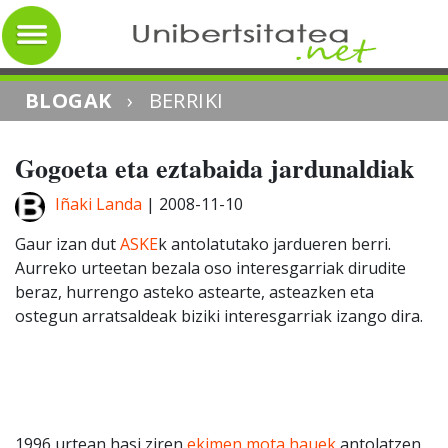
BLOGAK
›
BERRIKI
Gogoeta eta eztabaida jardunaldiak
Iñaki Landa
|
2008-11-10
Gaur izan dut
ASKE
k antolatutako jardueren berri.
Aurreko urteetan bezala oso interesgarriak dirudite
beraz, hurrengo asteko astearte, asteazken eta
ostegun arratsaldeak biziki interesgarriak izango dira.
1996 urtean hasi ziren
ekimen mota hauek
antolatzen