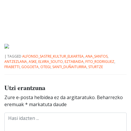
|
TAGGED
ALFONSO_SASTRE_KULTUR_ELKARTEA
,
ANA_SANTOS
,
ANTZEZLANA
,
ASKE
,
ELVIRA_SOUTO
,
EZTABAIDA
,
FITO_RODRIGUEZ
,
FRABETTI
,
GOGOETA
,
OTEGI
,
SANTI_DUÑAITURRIA
,
STURTZE
Utzi erantzuna
Zure e-posta helbidea ez da argitaratuko.
Beharrezko
eremuak
*
markatuta daude