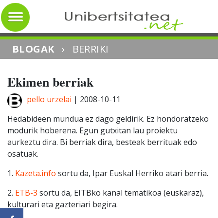
BLOGAK
›
BERRIKI
Ekimen berriak
pello urzelai
|
2008-10-11
Hedabideen mundua ez dago geldirik. Ez hondoratzeko
modurik hoberena. Egun gutxitan lau proiektu
aurkeztu dira. Bi berriak dira, besteak berrituak edo
osatuak.
1.
Kazeta.info
sortu da, Ipar Euskal Herriko atari berria.
2.
ETB-3
sortu da, EITBko kanal tematikoa (euskaraz),
kulturari eta gazteriari begira.