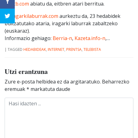
3.
eitb.com
abiatu da, eitbren atari berritua.
4.
iragarkilaburrak.com
aurkeztu da, 23 hedabidek
bultzatutako ataria, iragarki laburrak zabaltzeko
(euskaraz).
Informazio gehiago:
Berria-n
,
Kazeta.info-n
,…
|
TAGGED
HEDABIDEAK
,
INTERNET
,
PRENTSA
,
TELEBISTA
Utzi erantzuna
Zure e-posta helbidea ez da argitaratuko.
Beharrezko
eremuak
*
markatuta daude