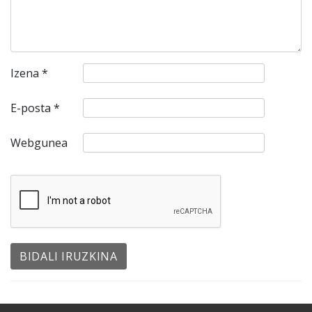
Izena
*
E-posta
*
Webgunea