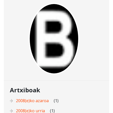
Artxiboak
2008(e)ko azaroa
(1)
2008(e)ko urria
(1)