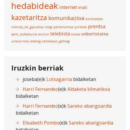
hedabideak
internet
irrati
kazetaritza
komunikazioa
kontrastatu
prentsa
noticias_de_gipuzkoa
otegi
parlamentua
portada
telebista
unibertsitatea
santi_duñaiturria
sturtze
tolosa
urteurrena
weblog
xehetasun_gehiegi
Iruzkin berriak
joseba
(e)k
Lotsagarria
bidalketan
Harri Fernandez
(e)k
Aldaketa klimatikoa
bidalketan
Harri Fernandez
(e)k
Sareko abangoardia
bidalketan
Elisabeth Pombo
(e)k
Sareko abangoardia
bidalketan