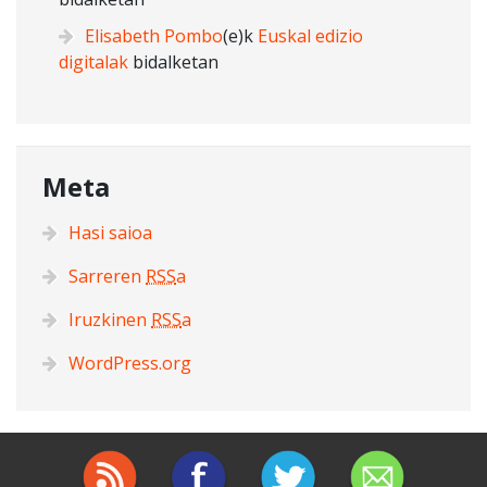
Elisabeth Pombo
(e)k
Euskal edizio
digitalak
bidalketan
Meta
Hasi saioa
Sarreren
RSS
a
Iruzkinen
RSS
a
WordPress.org