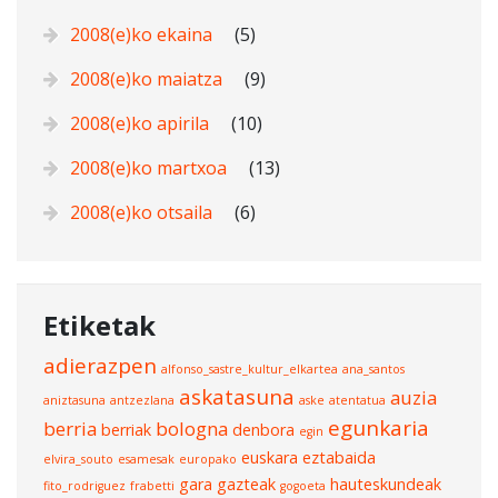
2008(e)ko ekaina
(5)
2008(e)ko maiatza
(9)
2008(e)ko apirila
(10)
2008(e)ko martxoa
(13)
2008(e)ko otsaila
(6)
Etiketak
adierazpen
alfonso_sastre_kultur_elkartea
ana_santos
askatasuna
auzia
aniztasuna
antzezlana
aske
atentatua
egunkaria
berria
bologna
berriak
denbora
egin
euskara
eztabaida
elvira_souto
esamesak
europako
gara
gazteak
hauteskundeak
fito_rodriguez
frabetti
gogoeta