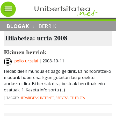
BLOGAK
›
BERRIKI
Hilabetea: urria 2008
Ekimen berriak
pello urzelai
|
2008-10-11
Hedabideen mundua ez dago geldirik. Ez hondoratzeko
modurik hoberena. Egun gutxitan lau proiektu
aurkeztu dira. Bi berriak dira, besteak berrituak edo
osatuak. 1. Kazeta.info sortu (...)
|
TAGGED
HEDABIDEAK
,
INTERNET
,
PRENTSA
,
TELEBISTA