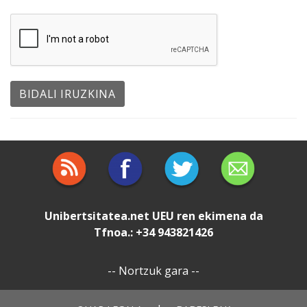
Unibertsitatea.net
UEU
ren ekimena da
Tfnoa.: +34 943821426
--
Nortzuk gara
--