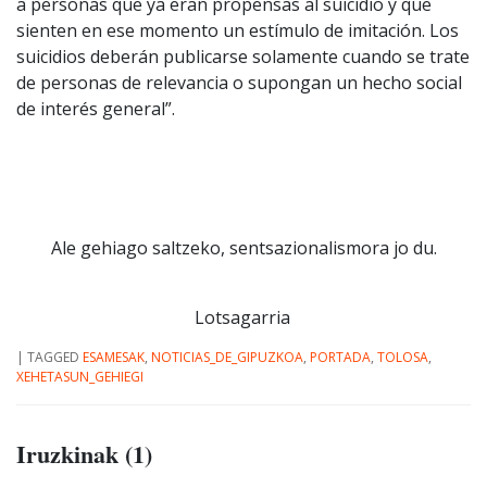
a personas que ya eran propensas al suicidio y que
sienten en ese momento un estímulo de imitación. Los
suicidios deberán publicarse solamente cuando se trate
de personas de relevancia o supongan un hecho social
de interés general”.
Ale gehiago saltzeko, sentsazionalismora jo du.
Lotsagarria
|
TAGGED
ESAMESAK
,
NOTICIAS_DE_GIPUZKOA
,
PORTADA
,
TOLOSA
,
XEHETASUN_GEHIEGI
Iruzkinak (1)