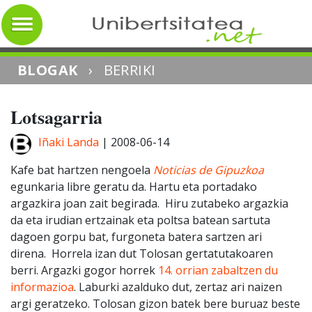
BLOGAK
›
BERRIKI
Lotsagarria
Iñaki Landa
|
2008-06-14
Kafe bat hartzen nengoela
Noticias de Gipuzkoa
egunkaria libre geratu da. Hartu eta portadako
argazkira joan zait begirada.
Hiru zutabeko argazkia
da eta irudian ertzainak eta poltsa batean sartuta
dagoen gorpu bat, furgoneta batera sartzen ari
direna.
Horrela izan dut Tolosan gertatutakoaren
berri. Argazki gogor horrek
14. orrian zabaltzen du
informazioa
. Laburki azalduko dut, zertaz ari naizen
argi geratzeko. Tolosan gizon batek bere buruaz beste