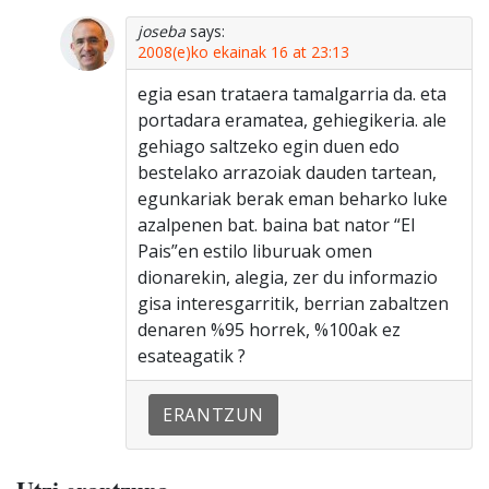
joseba
says:
2008(e)ko ekainak 16 at 23:13
egia esan trataera tamalgarria da. eta
portadara eramatea, gehiegikeria. ale
gehiago saltzeko egin duen edo
bestelako arrazoiak dauden tartean,
egunkariak berak eman beharko luke
azalpenen bat. baina bat nator “El
Pais”en estilo liburuak omen
dionarekin, alegia, zer du informazio
gisa interesgarritik, berrian zabaltzen
denaren %95 horrek, %100ak ez
esateagatik ?
ERANTZUN