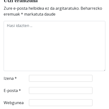
Utzi erantzuna
Zure e-posta helbidea ez da argitaratuko.
Beharrezko
eremuak
*
markatuta daude
Izena
*
E-posta
*
Webgunea