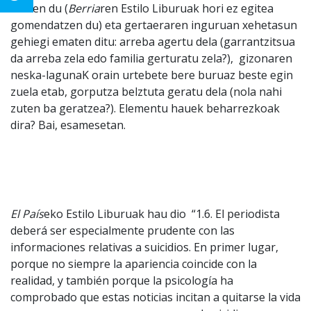
esaten du (
Berria
ren Estilo Liburuak hori ez egitea
gomendatzen du) eta gertaeraren inguruan xehetasun
gehiegi ematen ditu: arreba agertu dela (garrantzitsua
da arreba zela edo familia gerturatu zela?),
gizonaren
neska-lagunaK orain urtebete bere buruaz beste egin
zuela etab, gorputza belztuta geratu dela (nola nahi
zuten ba geratzea?). Elementu hauek beharrezkoak
dira? Bai, esamesetan.
El País
eko Estilo Liburuak hau dio
“1.6. El periodista
deberá ser especialmente prudente con las
informaciones relativas a suicidios. En primer lugar,
porque no siempre la apariencia coincide con la
realidad, y también porque la psicología ha
comprobado que estas noticias incitan a quitarse la vida