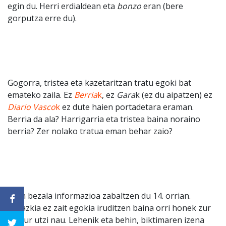
egin du. Herri erdialdean eta
bonzo
eran (bere
gorputza erre du).
Gogorra, tristea eta kazetaritzan tratu egoki bat
emateko zaila. Ez
Berria
k
, ez
Gara
k (ez du aipatzen) ez
Diario Vasco
k
ez dute haien portadetara eraman.
Berria da ala? Harrigarria eta tristea baina noraino
berria? Zer nolako tratua eman behar zaio?
Esan bezala informazioa zabaltzen du 14. orrian.
Argazkia ez zait egokia iruditzen baina orri honek zur
eta lur utzi nau. Lehenik eta behin, biktimaren izena