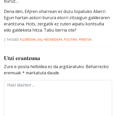
buruz…
Dena den, EAJren oharrean ez duzu topatuko Aberri
Egun hartan askori burura etorri zitzaigun galderaren
erantzuna. Hots, zergatik ez zuten aipatu kontsulta
edo galdeketa hitza. Tabu berria ote?
|
TAGGED
ALDERDIAK
,
EAJ
,
HEDABIDEAK
,
POLITIKA
,
PRENTSA
Utzi erantzuna
Zure e-posta helbidea ez da argitaratuko.
Beharrezko
eremuak
*
markatuta daude