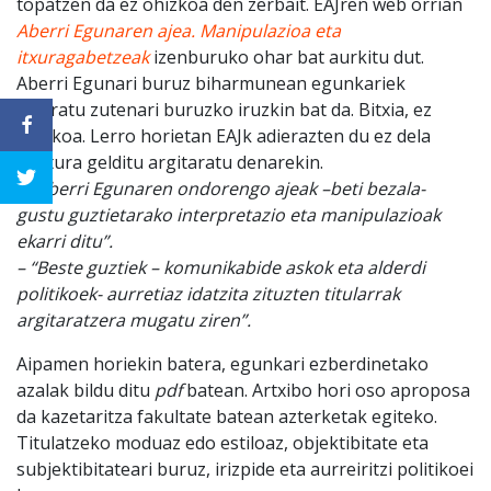
topatzen da ez ohizkoa den zerbait. EAJren web orrian
Aberri Egunaren ajea. Manipulazioa eta
itxuragabetzeak
izenburuko ohar bat aurkitu dut.
Aberri Egunari buruz biharmunean egunkariek
kaleratu zutenari buruzko iruzkin bat da. Bitxia, ez
ohizkoa. Lerro horietan EAJk adierazten du ez dela
gustura gelditu argitaratu denarekin.
– “Aberri Egunaren ondorengo ajeak –beti bezala-
gustu guztietarako interpretazio eta manipulazioak
ekarri ditu”.
– “Beste guztiek – komunikabide askok eta alderdi
politikoek- aurretiaz idatzita zituzten titularrak
argitaratzera mugatu ziren”.
Aipamen horiekin batera, egunkari ezberdinetako
azalak bildu ditu
pdf
batean. Artxibo hori oso aproposa
da kazetaritza fakultate batean azterketak egiteko.
Titulatzeko moduaz edo estiloaz, objektibitate eta
subjektibitateari buruz, irizpide eta aurreiritzi politikoei