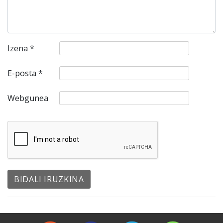
Izena
*
E-posta
*
Webgunea