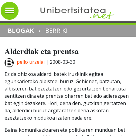
BLOGAK
›
BERRIKI
Alderdiak eta prentsa
pello urzelai
|
2008-03-30
Ez da ohizkoa alderdi batek iruzkinik egitea
egunkarietako albisteei buruz. Gehienez, batzutan,
albisteren bat ezeztatzen edo gezurtatzen behartuta
sentitzen dira eta prentsa oharren bat edo adierazpen
bat egin dezakete. Hori, dena den, gutxitan gertatzen
da, alderdiei buruz argitaratzen dena askotan
ezeztatzeko modukoa izaten bada ere.
Baina komunikazioaren eta politikaren munduan beti