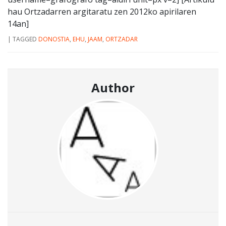
hau Ortzadarren argitaratu zen 2012ko apirilaren
14an]
|
TAGGED
DONOSTIA
,
EHU
,
JAAM
,
ORTZADAR
Author