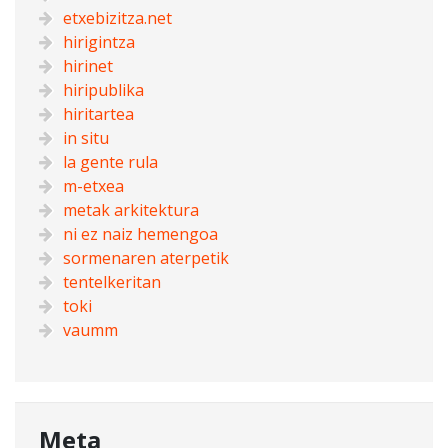
etxebizitza.net
hirigintza
hirinet
hiripublika
hiritartea
in situ
la gente rula
m-etxea
metak arkitektura
ni ez naiz hemengoa
sormenaren aterpetik
tentelkeritan
toki
vaumm
Meta