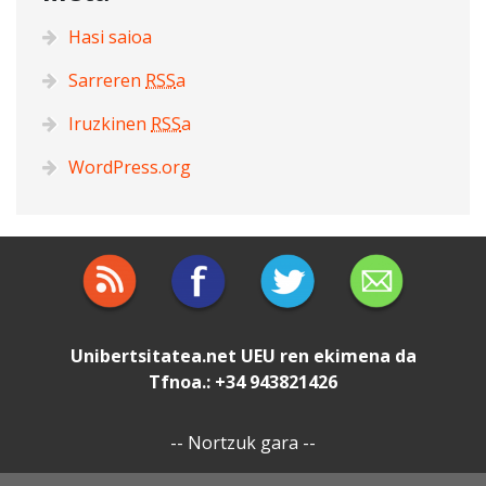
Hasi saioa
Sarreren
RSS
a
Iruzkinen
RSS
a
WordPress.org
Unibertsitatea.net
UEU
ren ekimena da
Tfnoa.: +34 943821426
--
Nortzuk gara
--