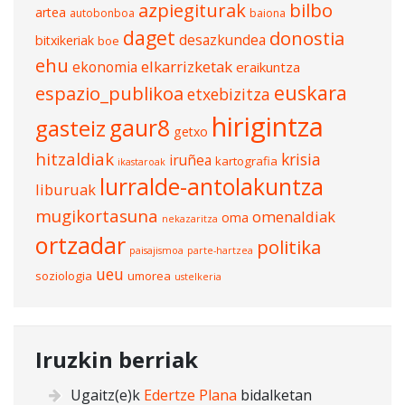
azpiegiturak
bilbo
artea
autobonboa
baiona
daget
donostia
desazkundea
bitxikeriak
boe
ehu
elkarrizketak
ekonomia
eraikuntza
euskara
espazio_publikoa
etxebizitza
hirigintza
gasteiz
gaur8
getxo
hitzaldiak
krisia
iruñea
kartografia
ikastaroak
lurralde-antolakuntza
liburuak
mugikortasuna
omenaldiak
oma
nekazaritza
ortzadar
politika
paisajismoa
parte-hartzea
ueu
soziologia
umorea
ustelkeria
Iruzkin berriak
Ugaitz
(e)k
Edertze Plana
bidalketan