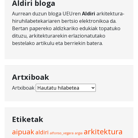
Aldiri bloga
Aurrean duzun bloga UEUren
Aldiri
arkitektura-
hiruhilabetekariaren bertsio elektronikoa da.
Bertan papereko aldizkariko edukiak topatuko
dituzu, arkitekturarekin erlazionatutako
bestelako artikulu eta berriekin batera.
Artxiboak
Artxiboak
Etiketak
arkitektura
aipuak
aldiri
alfonso_vegara
argia