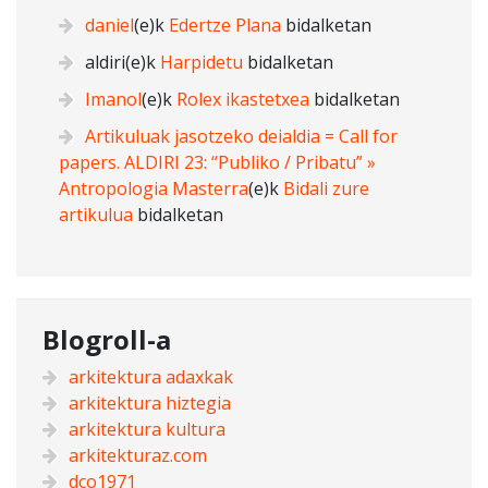
daniel
(e)k
Edertze Plana
bidalketan
aldiri
(e)k
Harpidetu
bidalketan
Imanol
(e)k
Rolex ikastetxea
bidalketan
Artikuluak jasotzeko deialdia = Call for
papers. ALDIRI 23: “Publiko / Pribatu” »
Antropologia Masterra
(e)k
Bidali zure
artikulua
bidalketan
Blogroll-a
arkitektura adaxkak
arkitektura hiztegia
arkitektura kultura
arkitekturaz.com
dco1971