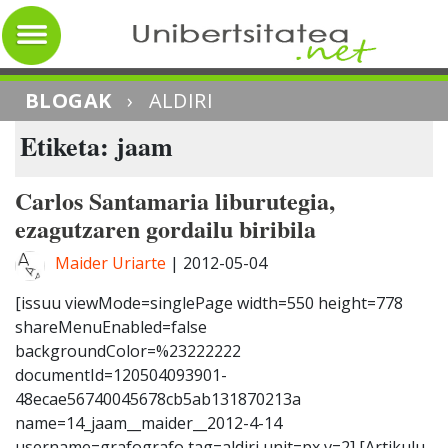
BLOGAK
›
ALDIRI
Etiketa: jaam
Carlos Santamaria liburutegia,
ezagutzaren gordailu biribila
Maider Uriarte
|
2012-05-04
[issuu viewMode=singlePage width=550 height=778
shareMenuEnabled=false
backgroundColor=%23222222
documentId=120504093901-
48ecae56740045678cb5ab131870213a
name=14_jaam__maider__2012-4-14
username=grafografo tag=aldiri unit=px v=2] [Artikulu