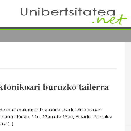
ktonikoari buruzko tailerra
de m-etxeak industria-ondare arkitektonikoari
ainaren 10ean, 11n, 12an eta 13an, Eibarko Portalea
a (...)