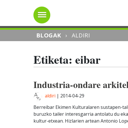
BLOGAK
›
ALDIRI
Etiketa: eibar
Industria-ondare arkite
aldiri
|
2014-04-29
Berreibar Ekimen Kulturalaren sustapen-tal
buruzko tailer interesgarria antolatu du ek
kultur-etxean. Hizlarien artean Antonio Loper