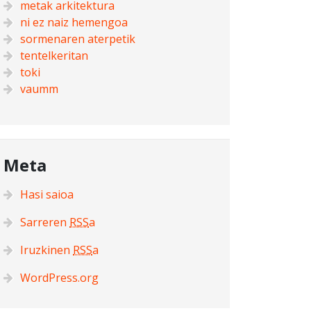
metak arkitektura
ni ez naiz hemengoa
sormenaren aterpetik
tentelkeritan
toki
vaumm
Meta
Hasi saioa
Sarreren
RSS
a
Iruzkinen
RSS
a
WordPress.org