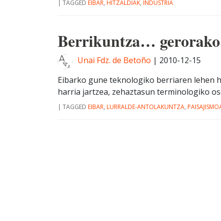
|
TAGGED
EIBAR
,
HITZALDIAK
,
INDUSTRIA
Berrikuntza… gerorako
Unai Fdz. de Betoño
|
2010-12-15
Eibarko gune teknologiko berriaren lehen har
harria jartzea, zehaztasun terminologiko osoz
|
TAGGED
EIBAR
,
LURRALDE-ANTOLAKUNTZA
,
PAISAJISMO