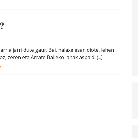
?
ria jarri dute gaur. Bai, halaxe esan diote, lehen
, zeren eta Arrate Balleko lanak aspaldi (...)
A