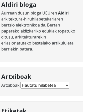
Aldiri bloga
Aurrean duzun bloga UEUren
Aldiri
arkitektura-hiruhilabetekariaren
bertsio elektronikoa da. Bertan
papereko aldizkariko edukiak topatuko
dituzu, arkitekturarekin
erlazionatutako bestelako artikulu eta
berriekin batera.
Artxiboak
Artxiboak
Etiketak