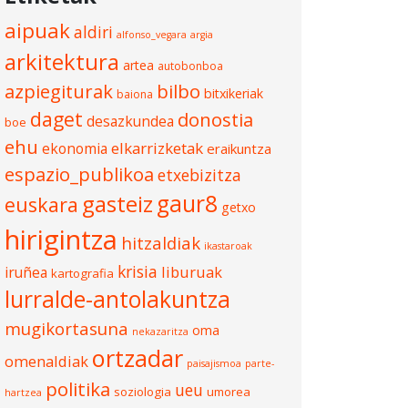
aipuak
aldiri
alfonso_vegara
argia
arkitektura
artea
autobonboa
azpiegiturak
bilbo
bitxikeriak
baiona
daget
donostia
desazkundea
boe
ehu
elkarrizketak
ekonomia
eraikuntza
espazio_publikoa
etxebizitza
gasteiz
gaur8
euskara
getxo
hirigintza
hitzaldiak
ikastaroak
krisia
liburuak
iruñea
kartografia
lurralde-antolakuntza
mugikortasuna
oma
nekazaritza
ortzadar
omenaldiak
paisajismoa
parte-
politika
ueu
soziologia
umorea
hartzea