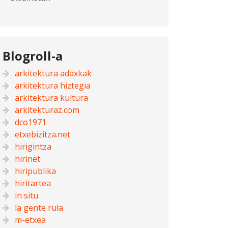
Blogroll-a
arkitektura adaxkak
arkitektura hiztegia
arkitektura kultura
arkitekturaz.com
dco1971
etxebizitza.net
hirigintza
hirinet
hiripublika
hiritartea
in situ
la gente rula
m-etxea