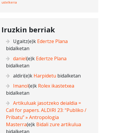
ustelkeria
Iruzkin berriak
Ugaitz
(e)k
Edertze Plana
bidalketan
daniel
(e)k
Edertze Plana
bidalketan
aldiri
(e)k
Harpidetu
bidalketan
Imanol
(e)k
Rolex ikastetxea
bidalketan
Artikuluak jasotzeko deialdia =
Call for papers. ALDIRI 23: “Publiko /
Pribatu” » Antropologia
Masterra
(e)k
Bidali zure artikulua
bidalketan