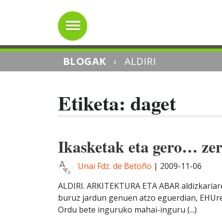
BLOGAK
›
ALDIRI
Etiketa: daget
Ikasketak eta gero… ze
Unai Fdz. de Betoño
|
2009-11-06
ALDIRI. ARKITEKTURA ETA ABAR aldizkariare
buruz jardun genuen atzo eguerdian, EHUre
Ordu bete inguruko mahai-inguru (...)