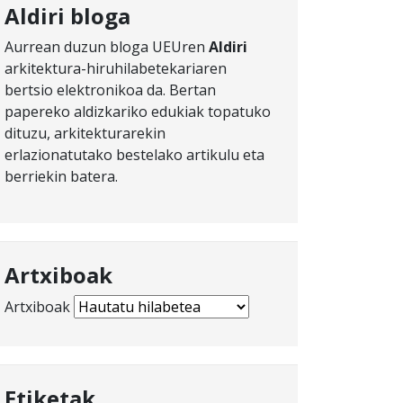
Aldiri bloga
Aurrean duzun bloga UEUren
Aldiri
arkitektura-hiruhilabetekariaren
bertsio elektronikoa da. Bertan
papereko aldizkariko edukiak topatuko
dituzu, arkitekturarekin
erlazionatutako bestelako artikulu eta
berriekin batera.
Artxiboak
Artxiboak
Etiketak