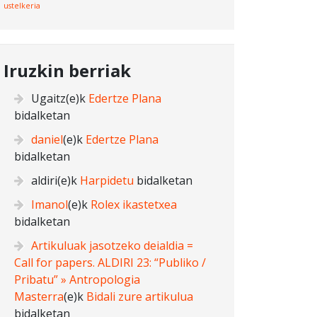
ustelkeria
Iruzkin berriak
Ugaitz
(e)k
Edertze Plana
bidalketan
daniel
(e)k
Edertze Plana
bidalketan
aldiri
(e)k
Harpidetu
bidalketan
Imanol
(e)k
Rolex ikastetxea
bidalketan
Artikuluak jasotzeko deialdia =
Call for papers. ALDIRI 23: “Publiko /
Pribatu” » Antropologia
Masterra
(e)k
Bidali zure artikulua
bidalketan