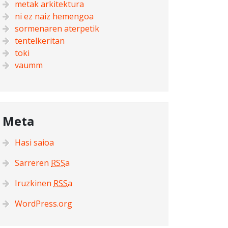
metak arkitektura
ni ez naiz hemengoa
sormenaren aterpetik
tentelkeritan
toki
vaumm
Meta
Hasi saioa
Sarreren
RSS
a
Iruzkinen
RSS
a
WordPress.org