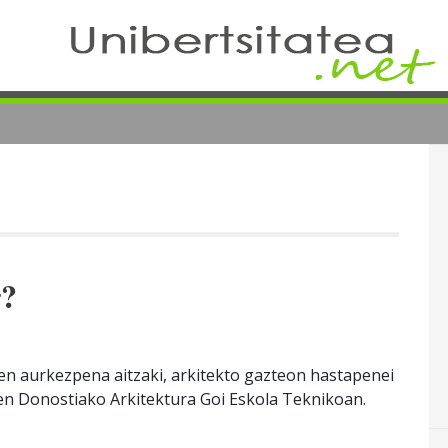
r?
n aurkezpena aitzaki, arkitekto gazteon hastapenei
n Donostiako Arkitektura Goi Eskola Teknikoan.