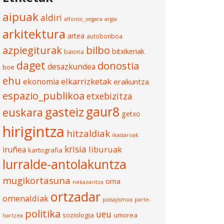
aipuak
aldiri
alfonso_vegara
argia
arkitektura
artea
autobonboa
azpiegiturak
bilbo
bitxikeriak
baiona
daget
donostia
desazkundea
boe
ehu
elkarrizketak
ekonomia
eraikuntza
espazio_publikoa
etxebizitza
gasteiz
gaur8
euskara
getxo
hirigintza
hitzaldiak
ikastaroak
krisia
liburuak
iruñea
kartografia
lurralde-antolakuntza
mugikortasuna
oma
nekazaritza
ortzadar
omenaldiak
paisajismoa
parte-
politika
ueu
soziologia
umorea
hartzea