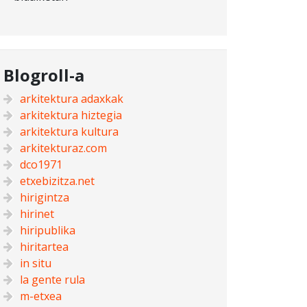
Blogroll-a
arkitektura adaxkak
arkitektura hiztegia
arkitektura kultura
arkitekturaz.com
dco1971
etxebizitza.net
hirigintza
hirinet
hiripublika
hiritartea
in situ
la gente rula
m-etxea