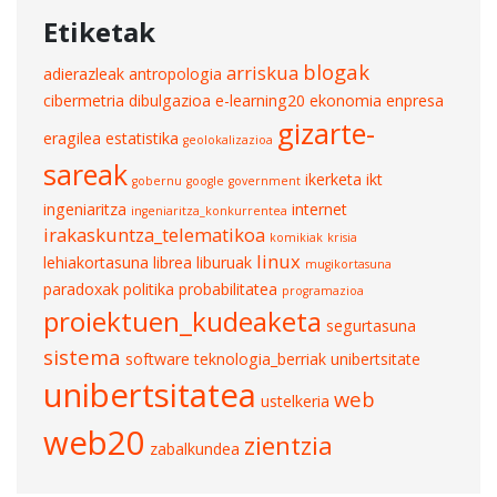
Etiketak
blogak
arriskua
adierazleak
antropologia
cibermetria
dibulgazioa
e-learning20
ekonomia
enpresa
gizarte-
eragilea
estatistika
geolokalizazioa
sareak
ikerketa
ikt
gobernu
google
government
ingeniaritza
internet
ingeniaritza_konkurrentea
irakaskuntza_telematikoa
komikiak
krisia
linux
lehiakortasuna
librea
liburuak
mugikortasuna
paradoxak
politika
probabilitatea
programazioa
proiektuen_kudeaketa
segurtasuna
sistema
software
teknologia_berriak
unibertsitate
unibertsitatea
web
ustelkeria
web20
zientzia
zabalkundea