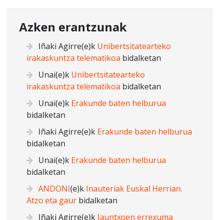
Azken erantzunak
Iñaki Agirre
(e)k
Unibertsitatearteko
irakaskuntza telematikoa
bidalketan
Unai
(e)k
Unibertsitatearteko
irakaskuntza telematikoa
bidalketan
Unai
(e)k
Erakunde baten helburua
bidalketan
Iñaki Agirre
(e)k
Erakunde baten helburua
bidalketan
Unai
(e)k
Erakunde baten helburua
bidalketan
ANDONI
(e)k
Inauteriak Euskal Herrian.
Atzo eta gaur
bidalketan
Iñaki Agirre
(e)k
Jauntxoen errexuma