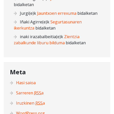
bidalketan
Jurgi
(e)k
Jauntxoen errexuma
bidalketan
Iñaki Agirre
(e)k
Segurtasunaren
ikerkuntza
bidalketan
inaki irazabalbeitia
(e)k
Zientzia
zabalkunde liburu bilduma
bidalketan
Meta
Hasi saioa
Sarreren
RSS
a
Iruzkinen
RSS
a
WordPress.org