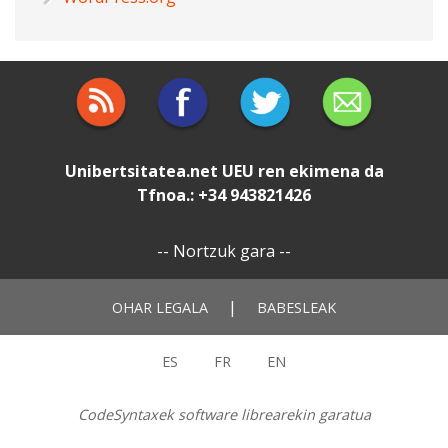
Unibertsitatea.net
UEU
ren ekimena da
Tfnoa.: +34 943821426
--
Nortzuk gara
--
|
OHAR LEGALA
BABESLEAK
ES
FR
EN
CodeSyntaxek software librearekin garatua