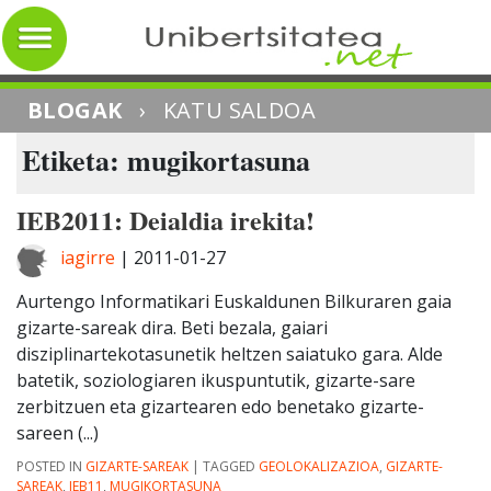
BLOGAK
›
KATU SALDOA
Etiketa: mugikortasuna
IEB2011: Deialdia irekita!
iagirre
|
2011-01-27
Aurtengo Informatikari Euskaldunen Bilkuraren gaia
gizarte-sareak dira. Beti bezala, gaiari
disziplinartekotasunetik heltzen saiatuko gara. Alde
batetik, soziologiaren ikuspuntutik, gizarte-sare
zerbitzuen eta gizartearen edo benetako gizarte-
sareen (...)
POSTED IN
GIZARTE-SAREAK
|
TAGGED
GEOLOKALIZAZIOA
,
GIZARTE-
SAREAK
,
IEB11
,
MUGIKORTASUNA