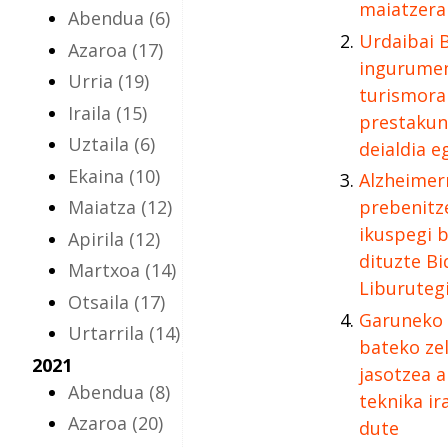
maiatzera
Abendua
(6)
Urdaibai 
Azaroa
(17)
ingurumen
Urria
(19)
turismora
Iraila
(15)
prestakun
Uztaila
(6)
deialdia e
Ekaina
(10)
Alzheimer
Maiatza
(12)
prebenitz
ikuspegi b
Apirila
(12)
dituzte Bi
Martxoa
(14)
Liburuteg
Otsaila
(17)
Garuneko 
Urtarrila
(14)
bateko zel
2021
jasotzea 
Abendua
(8)
teknika ir
Azaroa
(20)
dute