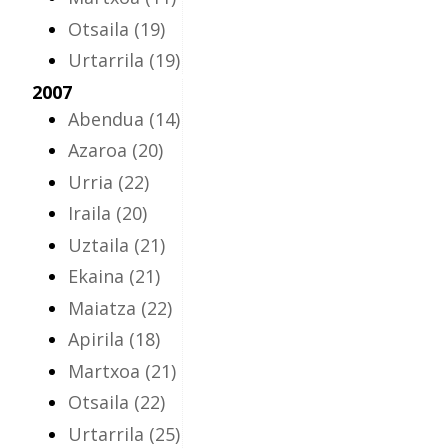
Otsaila
(19)
Urtarrila
(19)
2007
Abendua
(14)
Azaroa
(20)
Urria
(22)
Iraila
(20)
Uztaila
(21)
Ekaina
(21)
Maiatza
(22)
Apirila
(18)
Martxoa
(21)
Otsaila
(22)
Urtarrila
(25)