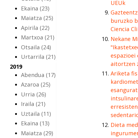
UEUk
Ekaina
(23)
Gazteentza
Maiatza
(25)
buruzko b
Apirila
(22)
Ciencia Cl
Martxoa
(21)
Nekane Mi
Otsaila
(24)
"Ikastetx
espazioei 
Urtarrila
(21)
aitortzen 
2019
Ariketa fi
Abendua
(17)
kardiomet
Azaroa
(25)
esangurat
Urria
(26)
intsulina
Iraila
(21)
erresiste
Uztaila
(11)
sedentari
Ekaina
(13)
Dieta med
Maiatza
(29)
ingurumen