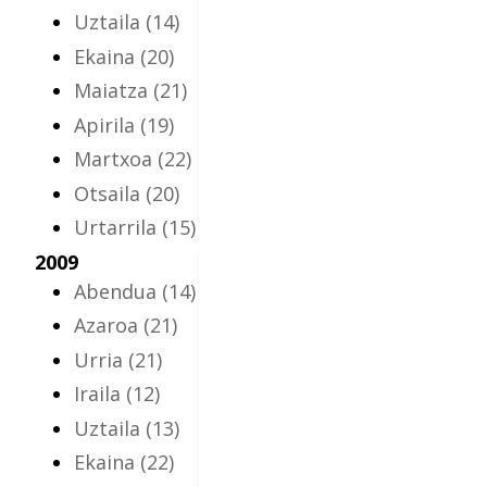
Uztaila
(14)
Ekaina
(20)
Maiatza
(21)
Apirila
(19)
Martxoa
(22)
Otsaila
(20)
Urtarrila
(15)
2009
Abendua
(14)
Azaroa
(21)
Urria
(21)
Iraila
(12)
Uztaila
(13)
Ekaina
(22)