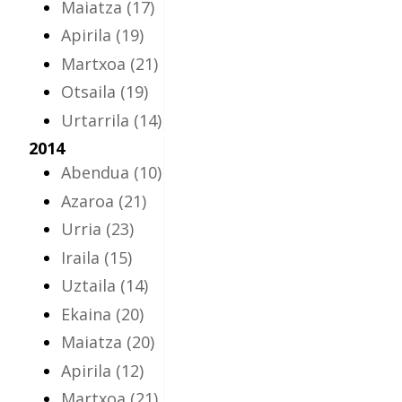
Maiatza
(17)
Apirila
(19)
Martxoa
(21)
Otsaila
(19)
Urtarrila
(14)
2014
Abendua
(10)
Azaroa
(21)
Urria
(23)
Iraila
(15)
Uztaila
(14)
Ekaina
(20)
Maiatza
(20)
Apirila
(12)
Martxoa
(21)