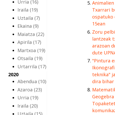
Urria
(16)
Animalien
Iraila
(19)
Txarrari b
ospatuko 
Uztaila
(7)
15ean
Ekaina
(9)
Zoru pelb
Maiatza
(22)
lantzeak t
Apirila
(17)
arazoan d
Martxoa
(19)
dute UPN
Otsaila
(19)
"Pintura 
Urtarrila
(17)
Ikonografi
2020
teknika" j
Abendua
(10)
dira bihar
Azaroa
(23)
Matematik
Geogebra 
Urria
(19)
Topaketet
Iraila
(20)
komunikaz
Uztaila
(15)