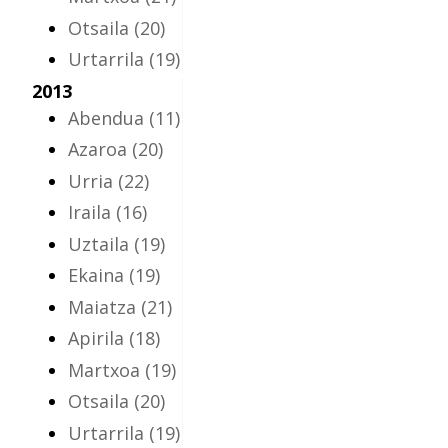
Otsaila
(20)
Urtarrila
(19)
2013
Abendua
(11)
Azaroa
(20)
Urria
(22)
Iraila
(16)
Uztaila
(19)
Ekaina
(19)
Maiatza
(21)
Apirila
(18)
Martxoa
(19)
Otsaila
(20)
Urtarrila
(19)