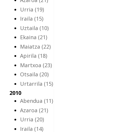
Azaroa
(21)
Urria
(19)
Iraila
(15)
Uztaila
(10)
Ekaina
(21)
Maiatza
(22)
Apirila
(18)
Martxoa
(23)
Otsaila
(20)
Urtarrila
(15)
2010
Abendua
(11)
Azaroa
(21)
Urria
(20)
Iraila
(14)