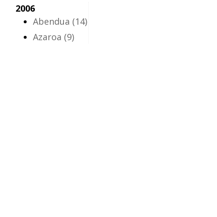
2006
Abendua
(14)
Azaroa
(9)