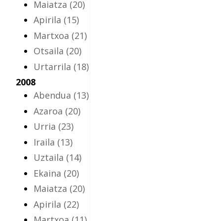
Maiatza
(20)
Apirila
(15)
Martxoa
(21)
Otsaila
(20)
Urtarrila
(18)
2008
Abendua
(13)
Azaroa
(20)
Urria
(23)
Iraila
(13)
Uztaila
(14)
Ekaina
(20)
Maiatza
(20)
Apirila
(22)
Martxoa
(11)