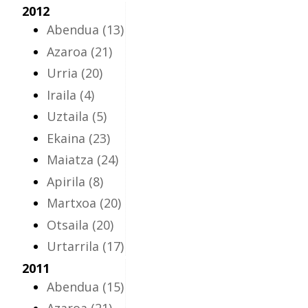
2012
Abendua
(13)
Azaroa
(21)
Urria
(20)
Iraila
(4)
Uztaila
(5)
Ekaina
(23)
Maiatza
(24)
Apirila
(8)
Martxoa
(20)
Otsaila
(20)
Urtarrila
(17)
2011
Abendua
(15)