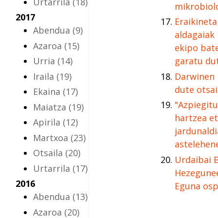
Urtarrila
(18)
mikrobiol
2017
Eraikinet
Abendua
(9)
aldagaiak
Azaroa
(15)
ekipo bat
Urria
(14)
garatu du
Iraila
(19)
Darwinen 
dute otsai
Ekaina
(17)
"Azpiegitu
Maiatza
(19)
hartzea et
Apirila
(12)
jardunald
Martxoa
(23)
astelehen
Otsaila
(20)
Urdaibai 
Urtarrila
(17)
Hezegune
2016
Eguna osp
Abendua
(13)
Azaroa
(20)