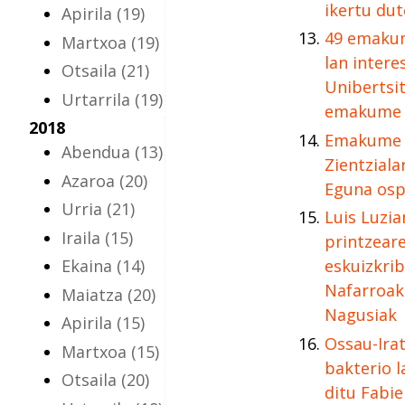
ikertu dut
Apirila
(19)
49 emakume
Martxoa
(19)
lan intere
Otsaila
(21)
Unibertsit
Urtarrila
(19)
emakume i
2018
Emakume 
Abendua
(13)
Zientziala
Azaroa
(20)
Eguna osp
Urria
(21)
Luis Luzi
Iraila
(15)
printzear
Ekaina
(14)
eskuizkrib
Nafarroak
Maiatza
(20)
Nagusiak
Apirila
(15)
Ossau-Ira
Martxoa
(15)
bakterio l
Otsaila
(20)
ditu Fabi