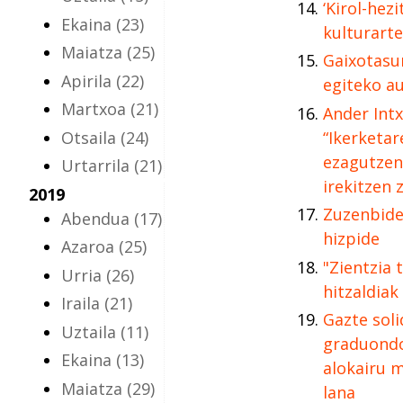
‘Kirol-hezi
Ekaina
(23)
kulturarte
Maiatza
(25)
Gaixotasun
Apirila
(22)
egiteko au
Martxoa
(21)
Ander Int
Otsaila
(24)
“Ikerketa
ezagutzen
Urtarrila
(21)
irekitzen 
2019
Zuzenbide
Abendua
(17)
hizpide
Azaroa
(25)
"Zientzia 
Urria
(26)
hitzaldiak
Iraila
(21)
Gazte soli
Uztaila
(11)
graduondo
Ekaina
(13)
alokairu m
Maiatza
(29)
lana