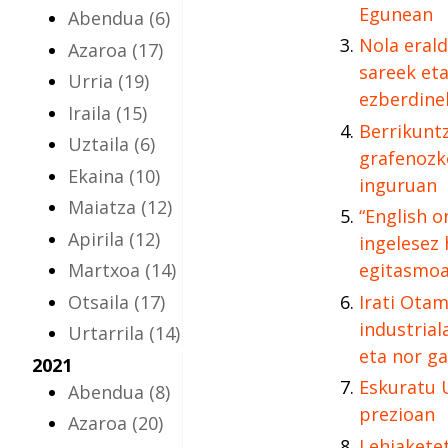
Egunean
Abendua
(6)
Nola eral
Azaroa
(17)
sareek et
Urria
(19)
ezberdine
Iraila
(15)
Berrikunt
Uztaila
(6)
grafenozk
Ekaina
(10)
inguruan
Maiatza
(12)
“English o
Apirila
(12)
ingelesez 
Martxoa
(14)
egitasmo
Otsaila
(17)
Irati Otam
industria
Urtarrila
(14)
eta nor g
2021
Eskuratu 
Abendua
(8)
prezioan
Azaroa
(20)
Lehiakete