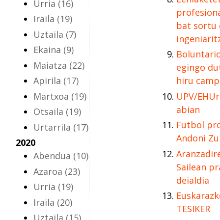
Urria
(16)
profesiona
Iraila
(19)
bat sortu
Uztaila
(7)
ingeniarit
Ekaina
(9)
Boluntari
Maiatza
(22)
egingo du
Apirila
(17)
hiru camp
Martxoa
(19)
UPV/EHUre
abian
Otsaila
(19)
Futbol pro
Urtarrila
(17)
Andoni Zu
2020
Aranzadir
Abendua
(10)
Sailean pr
Azaroa
(23)
deialdia
Urria
(19)
Euskarazko
Iraila
(20)
TESIKER
Uztaila
(15)