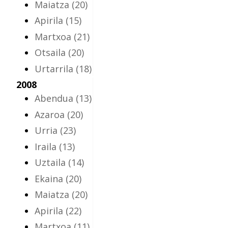
Maiatza
(20)
Apirila
(15)
Martxoa
(21)
Otsaila
(20)
Urtarrila
(18)
2008
Abendua
(13)
Azaroa
(20)
Urria
(23)
Iraila
(13)
Uztaila
(14)
Ekaina
(20)
Maiatza
(20)
Apirila
(22)
Martxoa
(11)