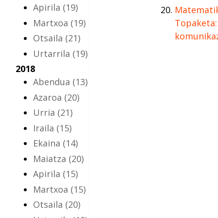
Apirila
(19)
Matematik
Martxoa
(19)
Topaketa: 
komunika
Otsaila
(21)
Urtarrila
(19)
2018
Abendua
(13)
Azaroa
(20)
Urria
(21)
Iraila
(15)
Ekaina
(14)
Maiatza
(20)
Apirila
(15)
Martxoa
(15)
Otsaila
(20)