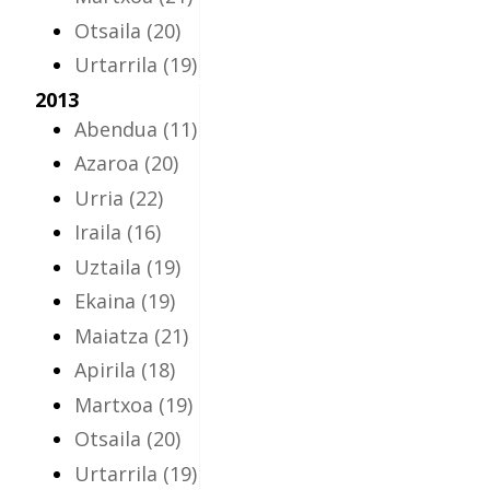
Otsaila
(20)
Urtarrila
(19)
2013
Abendua
(11)
Azaroa
(20)
Urria
(22)
Iraila
(16)
Uztaila
(19)
Ekaina
(19)
Maiatza
(21)
Apirila
(18)
Martxoa
(19)
Otsaila
(20)
Urtarrila
(19)