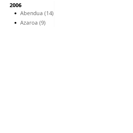
2006
Abendua
(14)
Azaroa
(9)