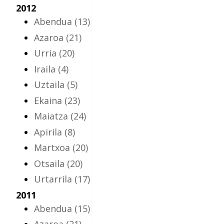
2012
Abendua
(13)
Azaroa
(21)
Urria
(20)
Iraila
(4)
Uztaila
(5)
Ekaina
(23)
Maiatza
(24)
Apirila
(8)
Martxoa
(20)
Otsaila
(20)
Urtarrila
(17)
2011
Abendua
(15)