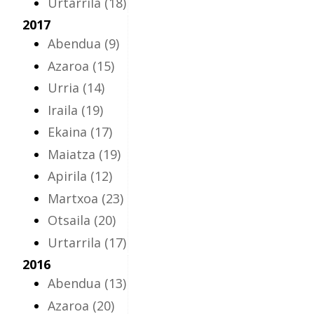
Urtarrila
(18)
2017
Abendua
(9)
Azaroa
(15)
Urria
(14)
Iraila
(19)
Ekaina
(17)
Maiatza
(19)
Apirila
(12)
Martxoa
(23)
Otsaila
(20)
Urtarrila
(17)
2016
Abendua
(13)
Azaroa
(20)