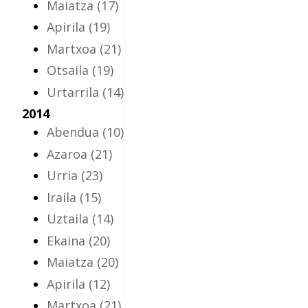
Maiatza
(17)
Apirila
(19)
Martxoa
(21)
Otsaila
(19)
Urtarrila
(14)
2014
Abendua
(10)
Azaroa
(21)
Urria
(23)
Iraila
(15)
Uztaila
(14)
Ekaina
(20)
Maiatza
(20)
Apirila
(12)
Martxoa
(21)