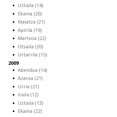
Uztaila
(14)
Ekaina
(20)
Maiatza
(21)
Apirila
(19)
Martxoa
(22)
Otsaila
(20)
Urtarrila
(15)
2009
Abendua
(14)
Azaroa
(21)
Urria
(21)
Iraila
(12)
Uztaila
(13)
Ekaina
(22)