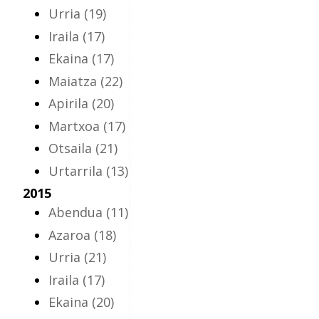
Urria
(19)
Iraila
(17)
Ekaina
(17)
Maiatza
(22)
Apirila
(20)
Martxoa
(17)
Otsaila
(21)
Urtarrila
(13)
2015
Abendua
(11)
Azaroa
(18)
Urria
(21)
Iraila
(17)
Ekaina
(20)