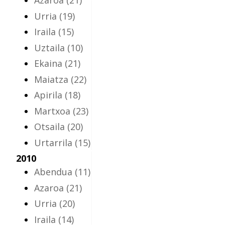
Azaroa
(21)
Urria
(19)
Iraila
(15)
Uztaila
(10)
Ekaina
(21)
Maiatza
(22)
Apirila
(18)
Martxoa
(23)
Otsaila
(20)
Urtarrila
(15)
2010
Abendua
(11)
Azaroa
(21)
Urria
(20)
Iraila
(14)