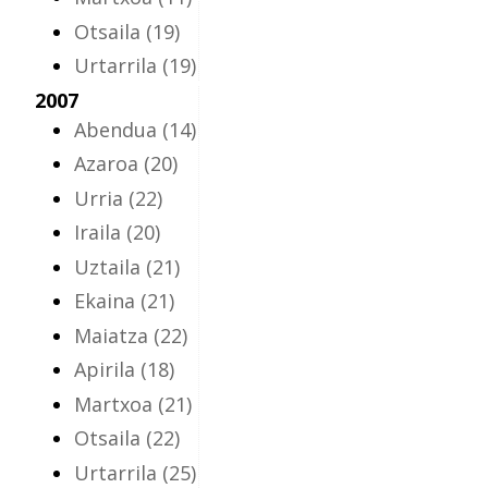
Otsaila
(19)
Urtarrila
(19)
2007
Abendua
(14)
Azaroa
(20)
Urria
(22)
Iraila
(20)
Uztaila
(21)
Ekaina
(21)
Maiatza
(22)
Apirila
(18)
Martxoa
(21)
Otsaila
(22)
Urtarrila
(25)