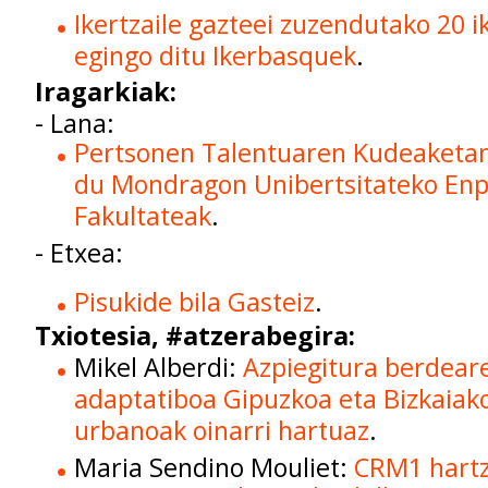
Ikertzaile gazteei zuzendutako 20 
egingo ditu Ikerbasquek
.
Iragarkiak:
- Lana:
Pertsonen Talentuaren Kudeaketan
du Mondragon Unibertsitateko Enp
Fakultateak
.
- Etxea:
Pisukide bila Gasteiz
.
Txiotesia, #atzerabegira:
Mikel Alberdi
:
Azpiegitura berdear
adaptatiboa Gipuzkoa eta Bizkaia
urbanoak oinarri hartuaz
.
Maria Sendino Mouliet
:
CRM1 hartz