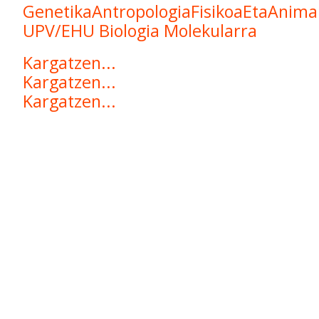
GenetikaAntropologiaFisikoaEtaAnimal
UPV/EHU
Biologia Molekularra
Kargatzen...
Kargatzen...
Kargatzen...