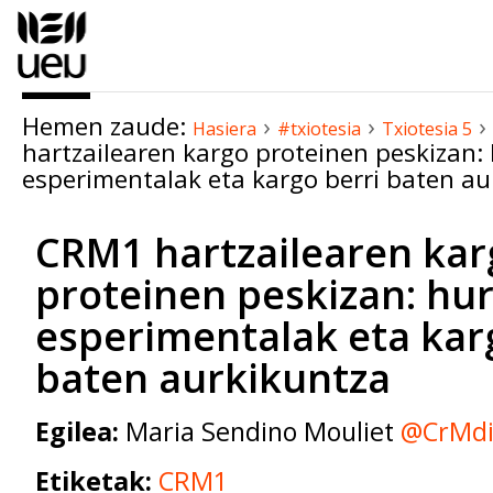
Edukira
salto
egin
|
Hemen zaude:
›
›
›
Salto
Hasiera
#txiotesia
Txiotesia 5
hartzailearen kargo proteinen peskizan: 
egin
esperimentalak eta kargo berri baten au
nabigazioara
CRM1 hartzailearen kar
proteinen peskizan: hur
esperimentalak eta kar
baten aurkikuntza
Egilea:
Maria Sendino Mouliet
@CrMdi
Etiketak:
CRM1