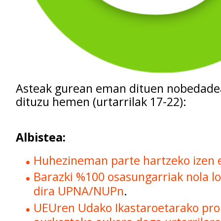
Asteak gurean eman dituen nobedadea
dituzu hemen (urtarrilak 17-22):
Albistea:
Huhezineman parte hartzeko izen 
Barazki %100 osasungarriak nola lor
dira UPNA/NUPn
.
UEUren Udako Ikastaroetarako p