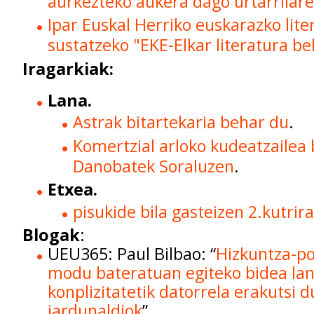
aurkezteko aukera dago urtarrilare
Ipar Euskal Herriko euskarazko lit
sustatzeko "EKE-Elkar literatura be
Iragarkiak:
Lana.
Astrak bitartekaria behar du
.
Komertzial arloko kudeatzailea
Danobatek Soraluzen
.
Etxea.
pisukide bila gasteizen 2.kutrir
Blogak
:
UEU365: Paul Bilbao: “
Hizkuntza-po
modu bateratuan egiteko bidea lan
konplizitatetik datorrela erakutsi d
jardunaldiok
”.