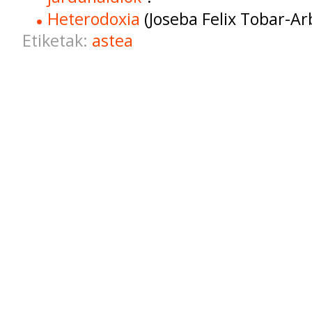
Heterodoxia
(Joseba Felix Tobar-Ar
Etiketak:
astea