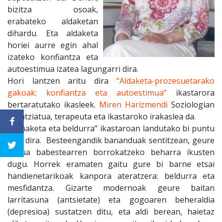
bizitza osoak,
erabateko aldaketan
dihardu. Eta aldaketa
horiei aurre egin ahal
izateko konfiantza eta
autoestimua izatea lagungarri dira.
Hori lantzen aritu dira
“Aldaketa-prozesuetarako
gakoak: konfiantza eta autoestimua”
ikastarora
bertaratutako ikasleek.
Miren Harizmendi
Soziologian
lizentziatua, terapeuta eta ikastaroko irakaslea da.
“Banaketa eta beldurra” ikastaroan landutako bi puntu
izan dira. Besteengandik bananduak sentitzean, geure
burua babestearren borrokatzeko beharra ikusten
dugu. Horrek eramaten gaitu gure bi barne etsai
handienetarikoak kanpora ateratzera: beldurra eta
mesfidantza. Gizarte modernoak geure baitan
larritasuna (antsietate) eta gogoaren beheraldia
(depresioa) sustatzen ditu, eta aldi berean, haietaz