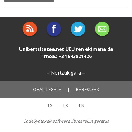
Unibertsitatea.net
UEU
ren ekimena da
Tfnoa.: +34 943821426
--
Nortzuk gara
--
|
OHAR LEGALA
BABESLEAK
ES
FR
EN
CodeSyntaxek software librearekin garatua