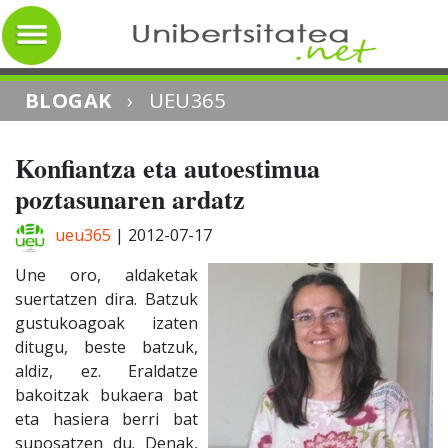
BLOGAK
›
UEU365
Konfiantza eta autoestimua
poztasunaren ardatz
ueu365
|
2012-07-17
Une oro, aldaketak
suertatzen dira. Batzuk
gustukoagoak izaten
ditugu, beste batzuk,
aldiz, ez. Eraldatze
bakoitzak bukaera bat
eta hasiera berri bat
suposatzen du. Denak,