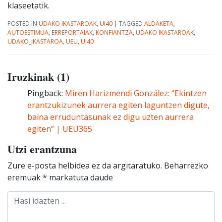
klaseetatik.
POSTED IN
UDAKO IKASTAROAK
,
UI40
|
TAGGED
ALDAKETA
,
AUTOESTIMUA
,
ERREPORTAIAK
,
KONFIANTZA
,
UDAKO IKASTAROAK
,
UDAKO_IKASTAROA
,
UEU
,
UI40
Iruzkinak (1)
Pingback:
Miren Harizmendi González: “Ekintzen
erantzukizunek aurrera egiten laguntzen digute,
baina erruduntasunak ez digu uzten aurrera
egiten” | UEU365
Utzi erantzuna
Zure e-posta helbidea ez da argitaratuko.
Beharrezko
eremuak
*
markatuta daude