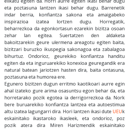
elikatu egiten da. Horri aurre egiten ikasi behar dugu
eta poztasuna lantzen ikasi behar dugu. Barrenetik
indar berria, konfiantza sakona eta amaigabeko
inspirazioa izatea lortzen dugu. Horregatik,
beharrezkoa da egonkortasun ezarekin bizitza osoan
zehar lan egitea. Suertatzen den aldaketa
bakoitzarekin geure ulermena areagotu egiten baita,
bizitzari buruzko ikuspegia sakonagoa eta zabalagoa
bihurtuz. Ondorioz, geurekiko konfiantza handitu
egiten da eta inguruarekiko konexioa geuregandik era
natural batean jariotzen hasten dira, baita ontasuna,
poztasuna eta humorea ere.
Egunero bizitzen dugun erritmo kaotikoari aurre egin
ahal izateko gure arima osasuntsu egon behar da, eta
horretarako pozik egotea ia derrigorrezkoa da. Nork
bere buruarekiko konfiantza lantzea eta autoestimua
altu izatea lagungarri dira. Hori lantzen ikasi dute
UEU
k
eskainitako ikastaroko ikasleek, eta ondorioz, poz
pozik atera dira Miren Harizmendik eskainitako