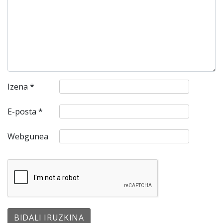
Izena
*
E-posta
*
Webgunea