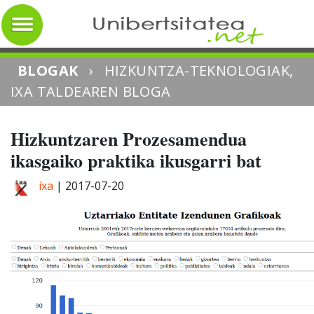
BLOGAK
›
HIZKUNTZA-TEKNOLOGIAK,
IXA TALDEAREN BLOGA
Hizkuntzaren Prozesamendua
ikasgaiko praktika ikusgarri bat
ixa
|
2017-07-20