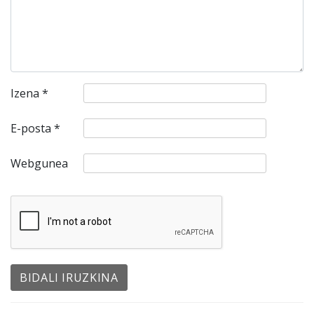
Izena
*
E-posta
*
Webgunea