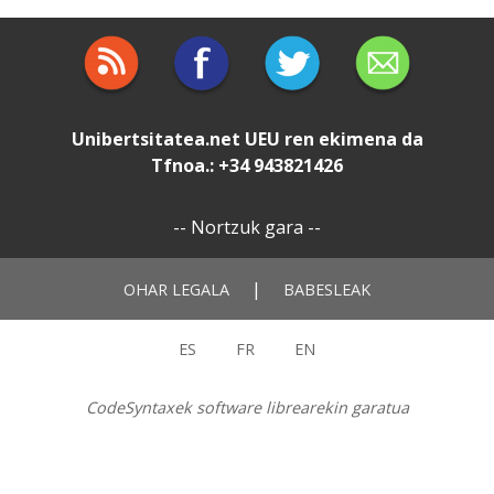
Unibertsitatea.net
UEU
ren ekimena da
Tfnoa.: +34 943821426
--
Nortzuk gara
--
|
OHAR LEGALA
BABESLEAK
ES
FR
EN
CodeSyntaxek software librearekin garatua