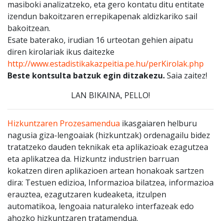
masiboki analizatzeko, eta gero kontatu ditu entitate
izendun bakoitzaren errepikapenak aldizkariko sail
bakoitzean.
Esate baterako, irudian 16 urteotan gehien aipatu
diren kirolariak ikus daitezke
http://www.estadistikakazpeitia.pe.hu/perKirolak.php
Beste kontsulta batzuk egin ditzakezu.
Saia zaitez!
LAN BIKAINA, PELLO!
Hizkuntzaren Prozesamendua
ikasgaiaren helburu
nagusia giza-lengoaiak (hizkuntzak) ordenagailu bidez
tratatzeko dauden teknikak eta aplikazioak ezagutzea
eta aplikatzea da. Hizkuntz industrien barruan
kokatzen diren aplikazioen artean honakoak sartzen
dira: Testuen edizioa, Informazioa bilatzea, informazioa
erauztea, ezagutzaren kudeaketa, itzulpen
automatikoa, lengoaia naturaleko interfazeak edo
ahozko hizkuntzaren tratamendua.