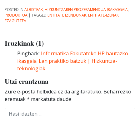
POSTED IN
ALBISTEAK
,
HIZKUNTZAREN PROZESAMENDUA IRAKASGAIA
,
PRODUKTUA
|
TAGGED
ENTITATE IZENDUNAK
,
ENTITATE-IZENAK
EZAGUTZEA
Iruzkinak (1)
Pingback:
Informatika Fakutateko HP hautazko
ikasgaia. Lan praktiko batzuk | Hizkuntza-
teknologiak
Utzi erantzuna
Zure e-posta helbidea ez da argitaratuko.
Beharrezko
eremuak
*
markatuta daude