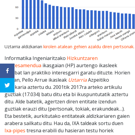
Uztarria aldizkarian
kirolen atalean gehien azaldu diren pertsonak.
Informatika Ingeniaritzako
Hizkuntzaren
Prozesamendua
ikasgaian (HP) aurtengo ikasleek
hainbat lan praktiko interesgarri garatu dituzte. Horien
artean, Pello Arrue ikasleak
Uztarria
Azpeitiko
aldizkaria aztertu du. 2001tik 2017ra arteko artikulu
guztiak (17.034) batu ditu eta bi ikuspuntutatik aztertu
ditu. Alde batetik, agertzen diren entitate izendun
guztiak erauzi ditu (pertsonak, tokiak, erakundeak…).
Eta bestetik, aurkitutako entitateak aldizkariaren gaien
arabera sailkatu ditu. Hau da, IXA taldeak sortu duen
Ixa-pipes
tresna erabili du hasieran testu horiek