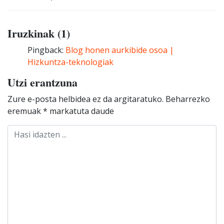
Iruzkinak (1)
Pingback:
Blog honen aurkibide osoa |
Hizkuntza-teknologiak
Utzi erantzuna
Zure e-posta helbidea ez da argitaratuko.
Beharrezko
eremuak
*
markatuta daude