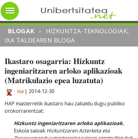
BLOGAK
›
HIZKUNTZA-TEKNOLOGIAK,
IXA TALDEAREN BLOGA
Ikastaro osagarria: Hizkuntz
ingeniaritzaren arloko aplikazioak
(Matrikulazio epea luzatuta)
ixa
|
2014-12-30
HAP masterretik ikastaro hau zabaldu dugu publiko
orokorrarentzat:
Hizkuntz ingeniaritzaren arloko aplikazioak.
Eskola saioak
Hizkuntzaren Azterketa eta