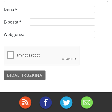
Izena
*
E-posta
*
Webgunea