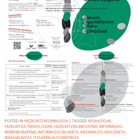
POSTED IN
HEZKUNTZAFORMAZIOA
|
TAGGED
APLIKAZIOAK
,
HIZKUNTZA-TEKNOLOGIAK
,
HIZKUNTZEN INDUSTRIA
,
INFORMAZIO-
BERRESKURAPENA
,
INFORMAZIO-BILAKETA
,
INFORMAZIO-ERAUZKETA
,
IRAKASKUNTZA
,
ITZULPEN-AUTOMATIKOA