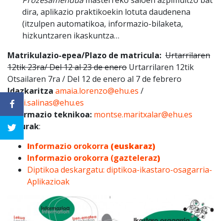
Prozesamendua
masterreko saioen azpimultzo bat
dira, aplikazio praktikoekin lotuta daudenena
(itzulpen automatikoa, informazio-bilaketa,
hizkuntzaren ikaskuntza…
Matrikulazio-epea/Plazo de matricula:
Urtarrilaren
12tik 23ra/ Del 12 al 23 de enero
Urtarrilaren 12tik
Otsailaren 7ra / Del 12 de enero al 7 de febrero
Idazkaritza
amaia.lorenzo@ehu.es
/
patxi.salinas@ehu.es
Informazio teknikoa:
montse.maritxalar@ehu.es
Loturak
:
I
nformazio orokorra
(euska
raz
)
Informazio orokorra (gazteleraz
)
Diptikoa deskargatu: diptikoa-ikastaro-osagarria-
Aplikazioak