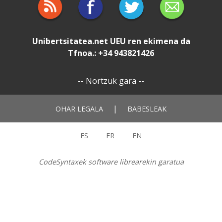
Unibertsitatea.net
UEU
ren ekimena da
Tfnoa.: +34 943821426
--
Nortzuk gara
--
|
OHAR LEGALA
BABESLEAK
ES
FR
EN
CodeSyntaxek software librearekin garatua