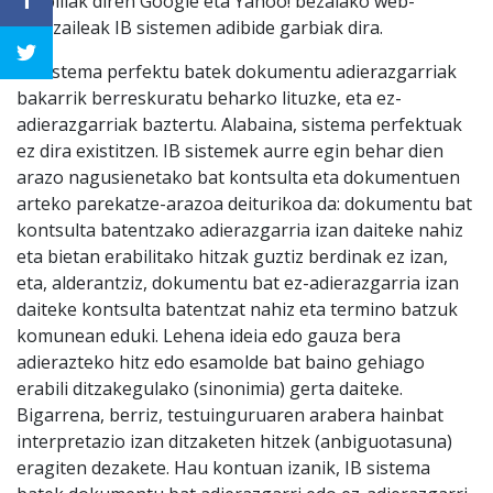
erabiliak diren Google eta Yahoo! bezalako web-
bilatzaileak IB sistemen adibide garbiak dira.
IB sistema perfektu batek dokumentu adierazgarriak
bakarrik berreskuratu beharko lituzke, eta ez-
adierazgarriak baztertu. Alabaina, sistema perfektuak
ez dira existitzen. IB sistemek aurre egin behar dien
arazo nagusienetako bat kontsulta eta dokumentuen
arteko parekatze-arazoa deiturikoa da: dokumentu bat
kontsulta batentzako adierazgarria izan daiteke nahiz
eta bietan erabilitako hitzak guztiz berdinak ez izan,
eta, alderantziz, dokumentu bat ez-adierazgarria izan
daiteke kontsulta batentzat nahiz eta termino batzuk
komunean eduki. Lehena ideia edo gauza bera
adierazteko hitz edo esamolde bat baino gehiago
erabili ditzakegulako (sinonimia) gerta daiteke.
Bigarrena, berriz, testuinguruaren arabera hainbat
interpretazio izan ditzaketen hitzek (anbiguotasuna)
eragiten dezakete. Hau kontuan izanik, IB sistema