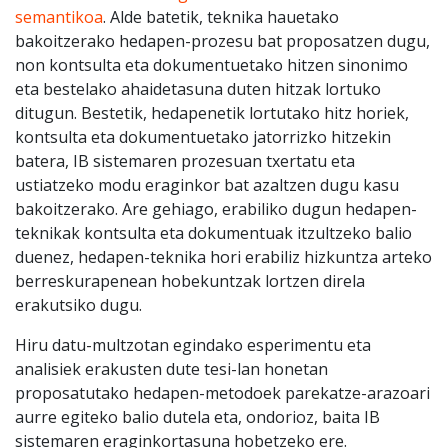
semantikoa
. Alde batetik, teknika hauetako
bakoitzerako hedapen-prozesu bat proposatzen dugu,
non kontsulta eta dokumentuetako hitzen sinonimo
eta bestelako ahaidetasuna duten hitzak lortuko
ditugun. Bestetik, hedapenetik lortutako hitz horiek,
kontsulta eta dokumentuetako jatorrizko hitzekin
batera, IB sistemaren prozesuan txertatu eta
ustiatzeko modu eraginkor bat azaltzen dugu kasu
bakoitzerako. Are gehiago, erabiliko dugun hedapen-
teknikak kontsulta eta dokumentuak itzultzeko balio
duenez, hedapen-teknika hori erabiliz hizkuntza arteko
berreskurapenean hobekuntzak lortzen direla
erakutsiko dugu.
Hiru datu-multzotan egindako esperimentu eta
analisiek erakusten dute tesi-lan honetan
proposatutako hedapen-metodoek parekatze-arazoari
aurre egiteko balio dutela eta, ondorioz, baita IB
sistemaren eraginkortasuna hobetzeko ere.