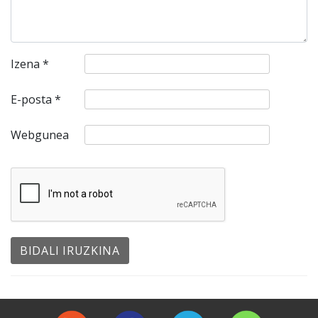
Izena
*
E-posta
*
Webgunea