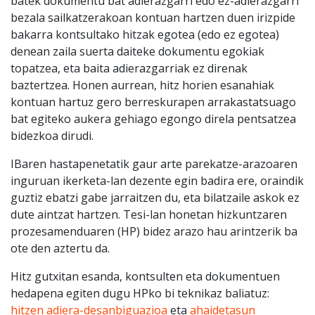
batek dokumentu bat adierazgarri edo ez-adierazgarri
bezala sailkatzerakoan kontuan hartzen duen irizpide
bakarra kontsultako hitzak egotea (edo ez egotea)
denean zaila suerta daiteke dokumentu egokiak
topatzea, eta baita adierazgarriak ez direnak
baztertzea. Honen aurrean, hitz horien esanahiak
kontuan hartuz gero berreskurapen arrakastatsuago
bat egiteko aukera gehiago egongo direla pentsatzea
bidezkoa dirudi.
IBaren hastapenetatik gaur arte parekatze-arazoaren
inguruan ikerketa-lan dezente egin badira ere, oraindik
guztiz ebatzi gabe jarraitzen du, eta bilatzaile askok ez
dute aintzat hartzen. Tesi-lan honetan hizkuntzaren
prozesamenduaren (HP) bidez arazo hau arintzerik ba
ote den aztertu da.
Hitz gutxitan esanda, kontsulten eta dokumentuen
hedapena egiten dugu HPko bi teknikaz baliatuz:
hitzen adiera-desanbiguazioa
eta
ahaidetasun