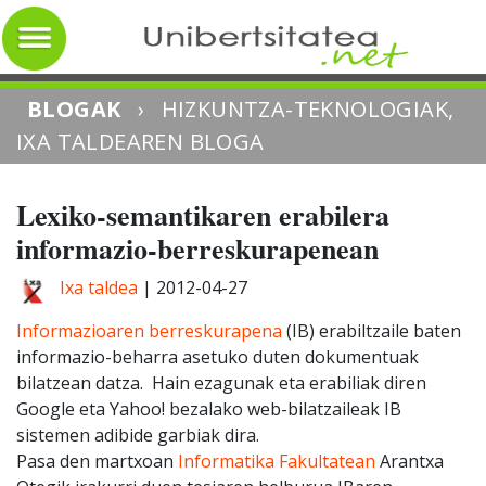
BLOGAK
›
HIZKUNTZA-TEKNOLOGIAK,
IXA TALDEAREN BLOGA
Lexiko-semantikaren erabilera
informazio-berreskurapenean
Ixa taldea
|
2012-04-27
Informazioaren berreskurapena
(IB) erabiltzaile baten
informazio-beharra asetuko duten dokumentuak
bilatzean datza. Hain ezagunak eta erabiliak diren
Google eta Yahoo! bezalako web-bilatzaileak IB
sistemen adibide garbiak dira.
Pasa den martxoan
Informatika Fakultatean
Arantxa