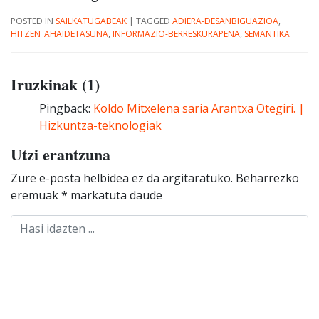
POSTED IN
SAILKATUGABEAK
|
TAGGED
ADIERA-DESANBIGUAZIOA
,
HITZEN_AHAIDETASUNA
,
INFORMAZIO-BERRESKURAPENA
,
SEMANTIKA
Iruzkinak (1)
Pingback:
Koldo Mitxelena saria Arantxa Otegiri. |
Hizkuntza-teknologiak
Utzi erantzuna
Zure e-posta helbidea ez da argitaratuko.
Beharrezko
eremuak
*
markatuta daude