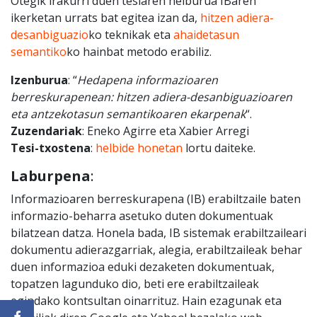
Otegik irakurri duen tesiaren helburua IBaren
ikerketan urrats bat egitea izan da,
hitzen adiera-
desanbiguazio
ko teknikak eta
ahaidetasun
semantiko
ko hainbat metodo erabiliz.
Izenburua
: “
Hedapena informazioaren
berreskurapenean: hitzen adiera-desanbiguazioaren
eta antzekotasun semantikoaren ekarpenak
“.
Zuzendariak
: Eneko Agirre eta Xabier Arregi
Tesi-txostena
:
helbide honetan
lortu daiteke.
Laburpena
:
Informazioaren berreskurapena (IB) erabiltzaile baten
informazio-beharra asetuko duten dokumentuak
bilatzean datza. Honela bada, IB sistemak erabiltzaileari
dokumentu adierazgarriak, alegia, erabiltzaileak behar
duen informazioa eduki dezaketen dokumentuak,
topatzen lagunduko dio, beti ere erabiltzaileak
egindako kontsultan oinarrituz. Hain ezagunak eta